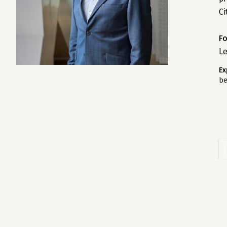
Ci
Fo
L
Ex
be