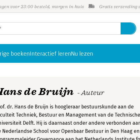
gen voor 23:00 besteld, morgen in huis
Gratis verzending
rige boeken
Interactief leren
Nu lezen
Hans de Bruijn
- Auteur
of. dr. Hans de Bruijn is hoogleraar bestuurskunde aan de
culteit Techniek, Bestuur en Management van de Technisch
iversiteit Delft. Hij is daarnaast onder andere verbonden aa
 Nederlandse School voor Openbaar Bestuur in Den Haag en
ogrammaleider Governance aan het Netherlands Institute fo