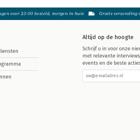
gen voor 23:00 besteld, morgen in huis
Gratis verzending
Altijd op de hoogte
Schrijf u in voor onze nie
diensten
met relevante interviews
events en de beste actie
rogramma
nnen