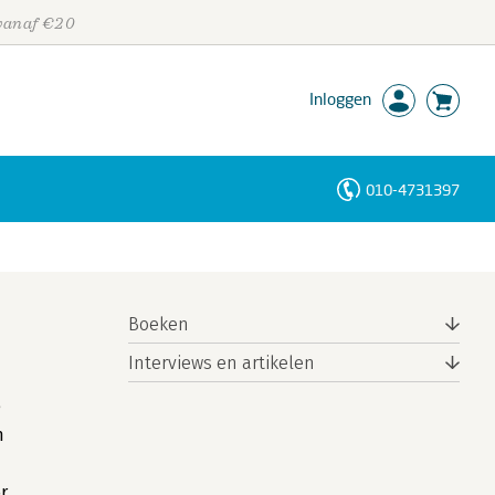
 vanaf €20
Inloggen
010-4731397
Personen
Trefwoorden
Boeken
Interviews en artikelen
e
n
r