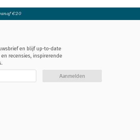
 vanaf €20
uwsbrief en blijf up-to-date
 en recensies, inspirerende
s.
Aanmelden