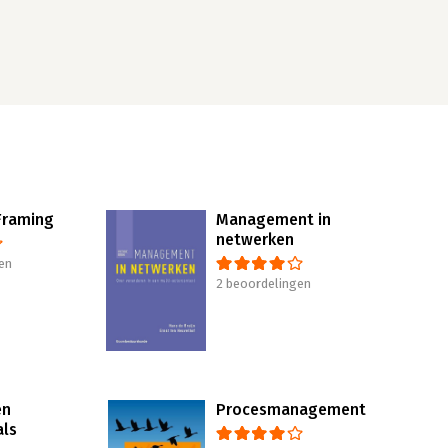
Framing
Management in
netwerken
en
2 beoordelingen
en
Procesmanagement
als