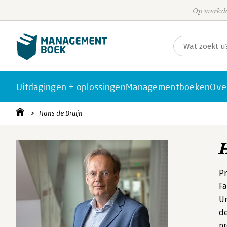
Op werkda
Uitdagingen + oplossingen
Managementboeken
Ove
Hans de Bruijn
Pr
Fa
Un
de
pr