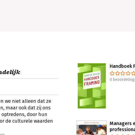
Handboek 
ndelijk
0 beoordeling
en we niet alleen dat ze
n, maar ook dat zij ons
e optredens, door hun
oor de culturele waarden
Managers 
profession