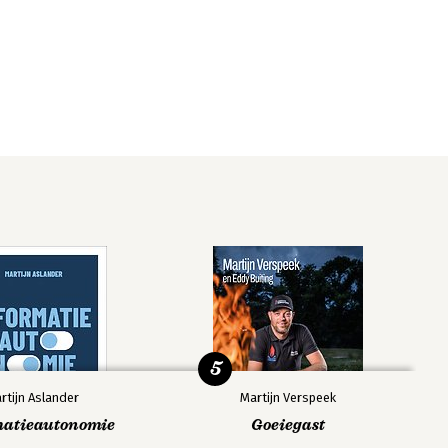
5
rtijn Aslander
Martijn Verspeek
matieautonomie
Goeiegast