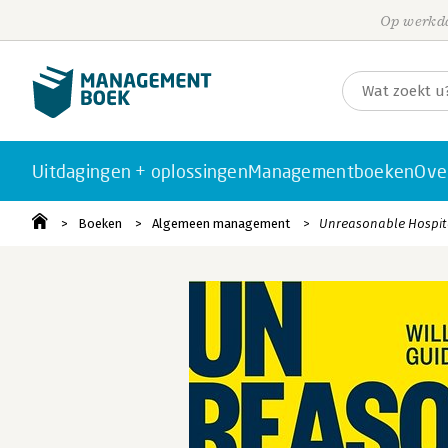
Op werkda
Uitdagingen + oplossingen
Managementboeken
Ove
Boeken
Algemeen management
Unreasonable Hospita