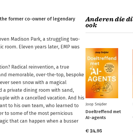
Anderen die di
om the former co-owner of legendary
ook
even Madison Park, a struggling two-
tic room. Eleven years later, EMP was
ion? Radical reinvention, a true
and memorable, over-the-top, bespoke
never seen snow with a magical
led a private dining room with sand,
uple with a cancelled vacation. And his
Joop Snijder
rant to his own team, who learned to
Doeltreffend met
wer to some of the most pernicious
AI-agents
agic that can happen when a busser
€ 24,95