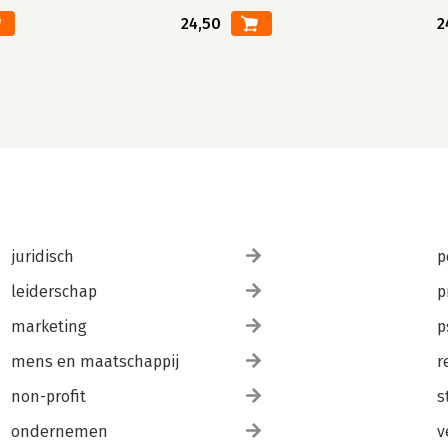
24,50
2
juridisch
p
leiderschap
p
marketing
p
mens en maatschappij
r
non-profit
s
ondernemen
v