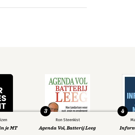
3
4
izen
Ron Steenkist
Ma
in je MT
Agenda Vol, Batterij Leeg
Infor