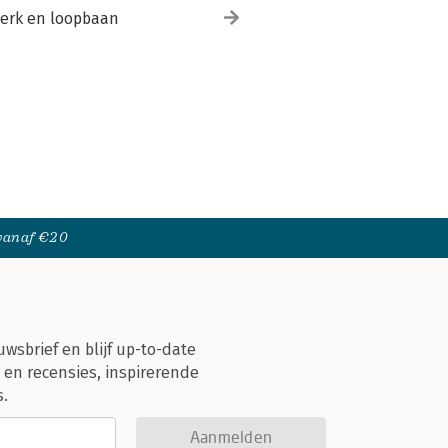
erk en loopbaan
 vanaf €20
uwsbrief en blijf up-to-date
 en recensies, inspirerende
s.
Aanmelden