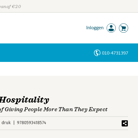
 vanaf €20
Inloggen
010-4731397
Personen
Trefwoorden
Hospitality
f Giving People More Than They Expect
e druk
9780593418574