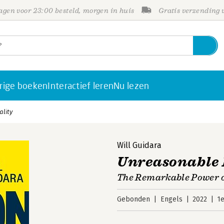
gen voor 23:00 besteld, morgen in huis
Gratis verzending
rige boeken
Interactief leren
Nu lezen
lity
Will Guidara
Unreasonable 
The Remarkable Power o
Gebonden
Engels
2022
1