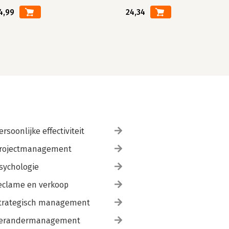
4,99
24,34
ersoonlijke effectiviteit
rojectmanagement
sychologie
eclame en verkoop
trategisch management
erandermanagement