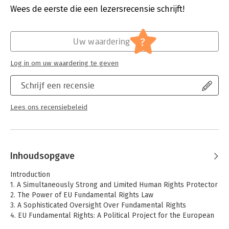
This is an invaluable tool for scholars and practitioners in the
Verschijningsdatum:
28-5-2026
Wees de eerste die een lezersrecensie schrijft!
fields of European law, public law, human rights, and
International law.
Hoofdrubriek:
Juridisch
Jongbloed:
Europees recht
?
Uw waardering
Log in om uw waardering te geven
Schrijf een recensie
Lees ons recensiebeleid
Inhoudsopgave
Introduction
1. A Simultaneously Strong and Limited Human Rights Protector
2. The Power of EU Fundamental Rights Law
3. A Sophisticated Oversight Over Fundamental Rights
4. EU Fundamental Rights: A Political Project for the European
Society