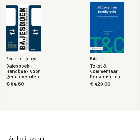
Gerard de Jonge
Fatih Ibili
Bajesboek -
Tekst &
Handboek voor
Commentaar
gedetineerden
Personen- en
Familierecht
€ 54,50
€ 420,00
Rubrieken