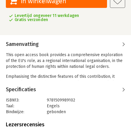
In winkelwagen
Levertijd ongeveer 11 werkdagen
Gratis verzonden
Samenvatting
This open access book provides a comprehensive exploration
of the EU's role, as a regional international organisation, in the
protection of human rights within national legal orders.
Emphasising the distinctive features of this contribution, it
brings clarity for both EU and non-EU lawyers, particularly
scholars of public and human rights law. By taking a cross-
Specificaties
cutting approach-examining the capacity, nature, and
adjudication of EU Fundamental Rights Law-it expertly
ISBN13:
9781509989102
navigates the intricacies of this system. Moreover, it advocates
Taal:
Engels
for a political turn in EU Fundamental Rights Law-one that
Bindwijze:
gebonden
enables European society to meaningfully engage with the
Aantal pagina's:
312
deeper issues underpinning this legal framework.
Uitgever:
Hart Publishing
Lezersrecensies
Druk:
1