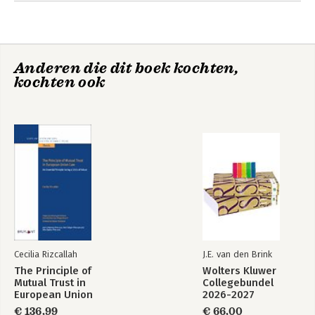
Concluding Remarks: EU Fundamental Rights Law, a Cluster of
Raw Diamonds
Epilogue: A Risky but Vital Wager
Anderen die dit boek kochten,
kochten ook
Cecilia Rizcallah
J.E. van den Brink
The Principle of
Wolters Kluwer
Mutual Trust in
Collegebundel
European Union
2026-2027
Law
€ 136,99
€ 66,00