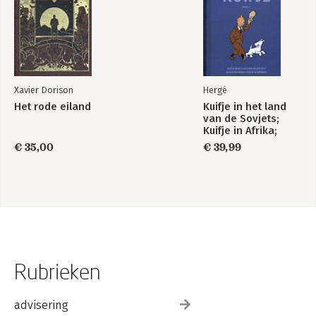
Xavier Dorison
Hergé
Het rode eiland
Kuifje in het land
van de Sovjets;
Kuifje in Afrika;
Kuifje in Amerika
€ 35,00
€ 39,99
Rubrieken
advisering