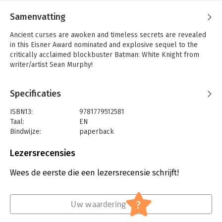
Samenvatting
Ancient curses are awoken and timeless secrets are revealed
in this Eisner Award nominated and explosive sequel to the
critically acclaimed blockbuster Batman: White Knight from
writer/artist Sean Murphy!
Specificaties
ISBN13:
9781779512581
Taal:
EN
Bindwijze:
paperback
Aantal pagina's:
272
Uitgever:
DC Comics
Lezersrecensies
Wees de eerste die een lezersrecensie schrijft!
?
Uw waardering