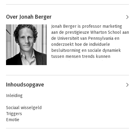
Over Jonah Berger
Jonah Berger is professor marketing 
aan de prestigieuze Wharton School aan 
de Universiteit van Pennsylvania en 
onderzoekt hoe de individuele 
besluitvorming en sociale dynamiek 
tussen mensen trends kunnen 
veroorzaken. The New York Times, 
Washington Post, Businessweek, 
Andere boeken door Jonah Berger
Harvard Business Review, USA Today, 
Wall Street Journal en andere media 
Inhoudsopgave
schreven al eerder over het werk van 
Johan Berger.
Inleiding
Sociaal wisselgeld
Triggers
Emotie
Zichtbaar
Praktische waarde