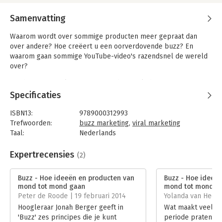
Samenvatting
Waarom wordt over sommige producten meer gepraat dan
over andere? Hoe creëert u een oorverdovende buzz? En
waarom gaan sommige YouTube-video's razendsnel de wereld
over?
Jonah Berger analyseert in BUZZ de sociale hypes en
bestudeert hoe producten, ideeën en gedrag schijnbaar vanuit
Specificaties
het niets aanslaan en door iedereen overgenomen worden. Hij
onderzoekt hoe individuele beslissingen en sociale dynamiek
ISBN13:
9789000312993
(oftewel: sociale invloed) trends en groepsgedrag genereren.
Trefwoorden:
buzz marketing
,
viral marketing
Jonah Berger onthult het geheim van bepaalde producten die
Taal:
Nederlands
meer mond-tot-mondreclame krijgen dan anderen en waarom
Bindwijze:
paperback
bepaalde sites of filmpjes online 'viral gaan'.
Aantal pagina's:
256
Expertrecensies
(2)
Uitgever:
Unieboek | Het Spectrum
Druk:
1
Buzz - Hoe ideeën en producten van
Buzz - Hoe ideeë
Verschijningsdatum:
13-6-2013
mond tot mond gaan
mond tot mond g
Peter de Roode | 19 februari 2014
Yolanda van Hees
Hoofdrubriek:
Marketing
Hoogleraar Jonah Berger geeft in
Wat maakt veel m
'Buzz' zes principes die je kunt
periode praten ov