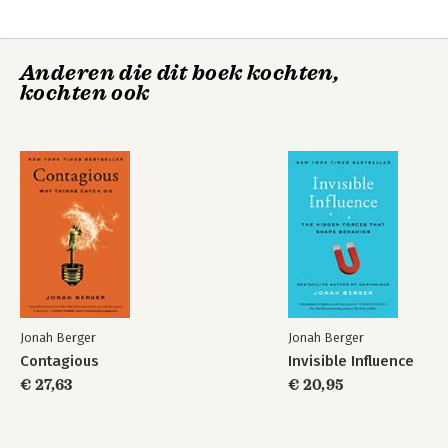
Verhalen
Nawoord
Contagious
Invisible Influence
Anderen die dit boek kochten,
Dankwoord
kochten ook
Noten
Jonah Berger
Jonah Berger
The Catalyst
Magic Words
Contagious
Invisible Influence
€ 27,63
€ 20,95
Bekijk alle boeken