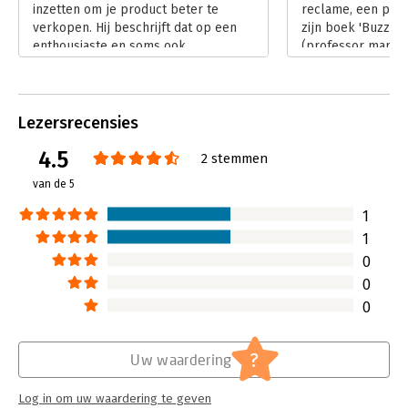
inzetten om je product beter te
reclame, een prod
verkopen. Hij beschrijft dat op een
zijn boek 'Buzz' g
enthousiaste en soms ook
(professor market
humoristische wijze. De kunst van het
daar op in en werk
spel is dat mensen uiteindelijk mond-
en enthousiaste w
tot-mond-reclame (viral marketing)
tot-mond reclame
voor je gaan maken. Een zeer nuttig
krijg je goed zich
Lezersrecensies
boekje dat voor iedereen
je moet letten wa
4.5
waardevolle tips bevat.
idee aan grote gr
2 stemmen
Lees verder
overbrengen - onli
van de 5
Lees verder
1
1
0
0
0
?
Uw waardering
Log in om uw waardering te geven