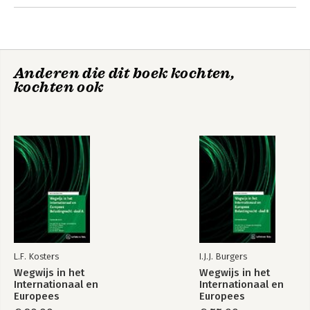
Anderen die dit boek kochten,
kochten ook
Wegwijs in het
Wegwijs in het
Internationaal en
Internationaal en
Europees
Europees
Belastingrecht -
Belastingrecht -
deel B
deel A
L.F. Kosters
I.J.J. Burgers
Wegwijs in het
Wegwijs in het
Internationaal en
Internationaal en
Europees
Europees
Belastingrecht -
Belastingrecht -