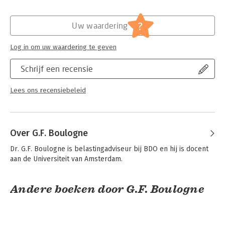
Verschijningsdatum:
12-6-2012
Hoofdrubriek:
Juridisch
?
Uw waardering
Jongbloed:
Ondernemingsrecht
Serie:
ZIFO Reeks
Log in om uw waardering te geven
Schrijf een recensie
Lees ons recensiebeleid
Over G.F. Boulogne
Dr. G.F. Boulogne is belastingadviseur bij BDO en hij is docent 
aan de Universiteit van Amsterdam.
Andere boeken door G.F. Boulogne