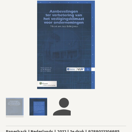
Paperback
Nederlands
2012
1e druk
9789013106985