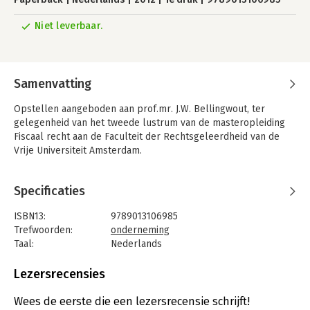
Niet leverbaar.
Samenvatting
Opstellen aangeboden aan prof.mr. J.W. Bellingwout, ter
gelegenheid van het tweede lustrum van de masteropleiding
Fiscaal recht aan de Faculteit der Rechtsgeleerdheid van de
Vrije Universiteit Amsterdam.
Specificaties
ISBN13:
9789013106985
Trefwoorden:
onderneming
Taal:
Nederlands
Bindwijze:
paperback
Aantal pagina's:
194
Lezersrecensies
Uitgever:
Wolters Kluwer
Druk:
1
Wees de eerste die een lezersrecensie schrijft!