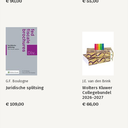
€ 90,00
€ 55,00
deel A
deel B
Juridische splitsing
Bekijk alle boeken
G.F. Boulogne
J.E. van den Brink
Juridische splitsing
Wolters Kluwer
Collegebundel
2026-2027
€ 109,00
€ 66,00