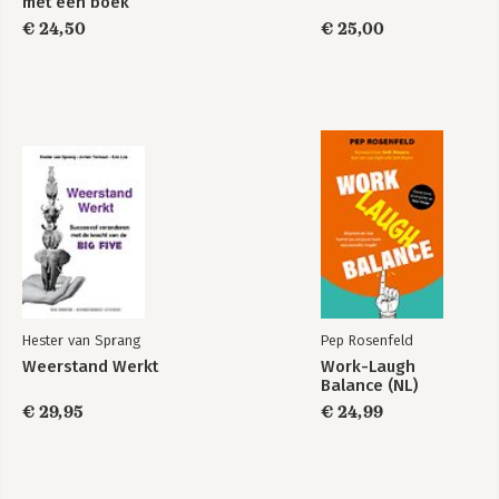
met een boek
€ 24,50
€ 25,00
De
De wereld is rond -
toekomstformule
herziene uitgave
Bekijk alle boeken
Hester van Sprang
Pep Rosenfeld
Weerstand Werkt
Work-Laugh
Balance (NL)
€ 29,95
€ 24,99