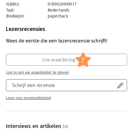
ISBN13:
9789020998177
Taal:
Nederlands
Bindwijze:
paperback
Aantal pagina's:
200
Uitgever:
Van Duuren Management
Lezersrecensies
Druk:
1
Verschijningsdatum:
25-11-2025
Wees de eerste die een lezersrecensie schrijft!
Hoofdrubriek:
Mens en maatschappij
?
Uw waardering
Log in om uw waardering te geven
Schrijf een recensie
Lees ons recensiebeleid
Interviews en artikelen
(4)