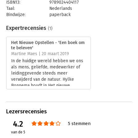
ISBN13:
9789024404117
Taal:
Nederlands
Bindwijze:
paperback
Aantal pagina's:
240
Uitgever:
Boom
Expertrecensies
(1)
Druk:
1
Verschijningsdatum:
12-11-2018
Het Nieuwe Opstellen - 'Een boek om
te beleven'
Hoofdrubriek:
Coaching en trainen
Martine Maes | 20 maart 2019
In de huidige wereld hebben we ons
als mens, geliefde, medewerker of
leidinggevende steeds meer
verwijderd van de natuur. Hylke
Bonnema houdt in Het nieuwe
opstellen een pleidooi om opnieuw
verbindingen te leggen tussen mens
en natuur, ratio en intuïtie, denken en
voelen.
Lezersrecensies
Lees verder
4.2
5 stemmen
van de 5