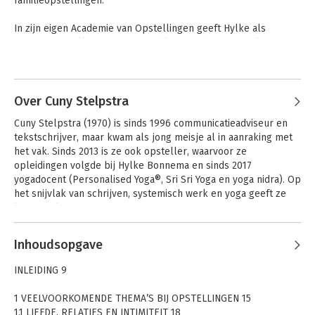
familieopstellingen. 

In zijn eigen Academie van Opstellingen geeft Hylke als 
meesteropsteller en systemisch leiderschapsexpert les en 
begeleidt hij opstellingen. Met ‘Het nieuwe opstellen’ geeft hij 
Andere boeken door Hylke
het vak een nieuwe dimensie
Bonnema
Over Cuny Stelpstra
Cuny Stelpstra (1970) is sinds 1996 communicatieadviseur en 
tekstschrijver, maar kwam als jong meisje al in aanraking met 
het vak. Sinds 2013 is ze ook opsteller, waarvoor ze 
opleidingen volgde bij Hylke Bonnema en sinds 2017 
yogadocent (Personalised Yoga®, Sri Sri Yoga en yoga nidra). Op 
het snijvlak van schrijven, systemisch werk en yoga geeft ze 
korte en langere retreats.
Inhoudsopgave
Van spanning naar
Van spanning naar
INLEIDING 9
spirit
spirit
1 VEELVOORKOMENDE THEMA’S BIJ OPSTELLINGEN 15
1.1 LIEFDE, RELATIES EN INTIMITEIT 18