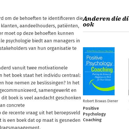
Anderen die di
 om de behoeften te identificeren die
ook
, klanten, aandeelhouders, patiënten,
ger moet op deze behoeften kunnen
ale psychologie biedt aan managers in
stakeholders van hun organisatie te
naderd vanuit twee motivationele
n het boek staat het individu centraal:
n hoe nemen ze beslissingen? In het
er gecommuniceerd, samengewerkt en
 dit boek is veel aandacht geschonken
Robert Biswas Diener
aan concrete
Positive
de recente vraag uit het beroepsveld
Psychology
Coaching
t is een boek dat op maat is gesneden
gedragsmanagement.