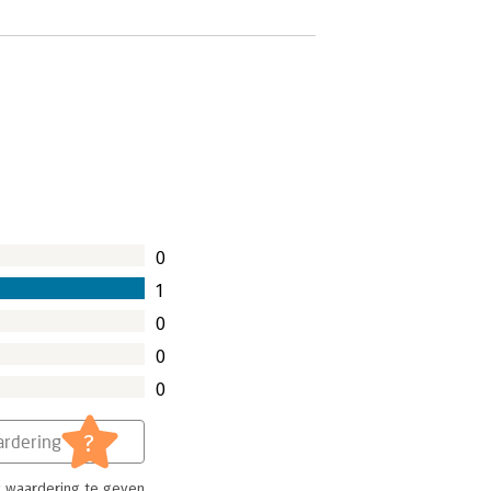
0
1
0
0
0
?
rdering
 waardering te geven