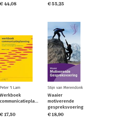
€ 44,08
€ 55,25
Peter 't Lam
Stijn van Merendonk
Werkboek
Waaier
communicatieplanning
motiverende
gespreksvoering
€ 17,50
€ 18,90