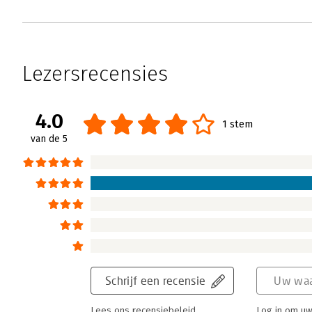
Lezersrecensies
4.0
1 stem
van de 5
Schrijf een recensie
Uw waa
Lees ons recensiebeleid
Log in om uw