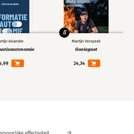
5
rtijn Aslander
Martijn Verspeek
matieautonomie
Goeiegast
4,99
24,34
ersoonlijke effectiviteit