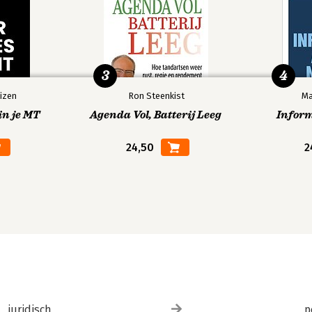
3
4
izen
Ron Steenkist
Ma
in je MT
Agenda Vol, Batterij Leeg
Infor
24,50
2
juridisch
p