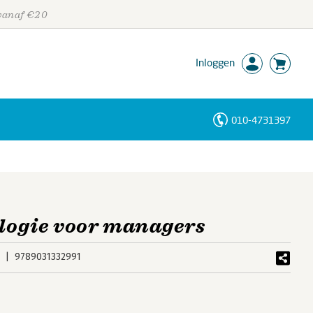
 vanaf €20
Inloggen
010-4731397
Personen
Trefwoorden
ologie voor managers
1
9789031332991