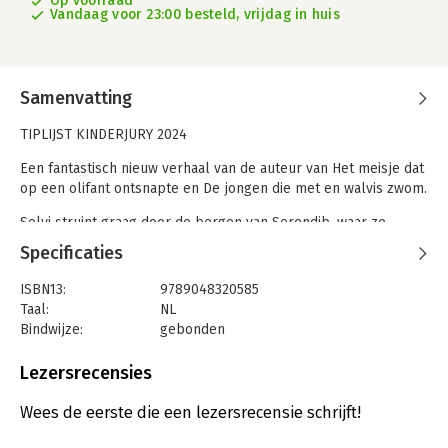
Op voorraad
Vandaag voor 23:00 besteld, vrijdag in huis
Samenvatting
TIPLIJST KINDERJURY 2024
Een fantastisch nieuw verhaal van de auteur van Het meisje dat
op een olifant ontsnapte en De jongen die met en walvis zwom.
Selvi struint graag door de bergen van Serendib, waar ze
woont. Net als Lokka, een prachtige wilde panter. Maar in de
Specificaties
bergen waart ook een gevaar rond. Lukt het Selvi om Lokka te
beschermen en voor hun vrijheid te vechten? Of zal ze beide
ISBN13:
9789048320585
voorgoed kwijtraken?
Taal:
NL
Bindwijze:
gebonden
‘Een schitterend verhaal... het tempo blijft hoog’
Aantal pagina's:
208
Telegraph
Uitgever:
Veltman Uitgevers B.V.
Lezersrecensies
Druk:
1
‘Meer van dit, graag’
Verschijningsdatum:
27-1-2023
Observer
Wees de eerste die een lezersrecensie schrijft!