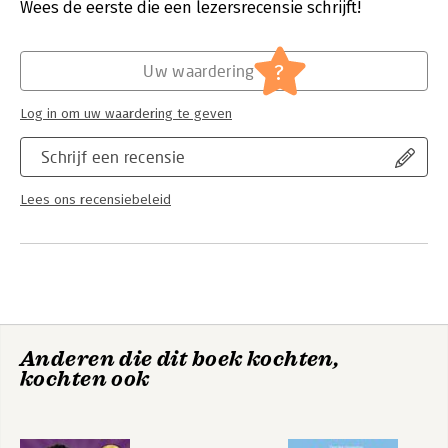
Verschijningsdatum:
1-5-2026
Wees de eerste die een lezersrecensie schrijft!
en je financiële rust geven voor de rest van je leven.
Hoofdrubriek:
Algemeen management
?
Uw waardering
Log in om uw waardering te geven
Schrijf een recensie
Lees ons recensiebeleid
Anderen die dit boek kochten,
kochten ook