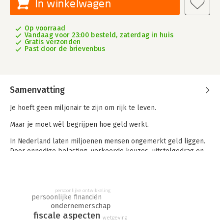
In winkelwagen
Op voorraad
Vandaag voor 23:00 besteld, zaterdag in huis
Gratis verzonden
Past door de brievenbus
Samenvatting
Je hoeft geen miljonair te zijn om rijk te leven.
Maar je moet wél begrijpen hoe geld werkt.
In Nederland laten miljoenen mensen ongemerkt geld liggen.
Door onnodige belasting, verkeerde keuzes, uitstelgedrag en
een gebrek aan overzicht. Niet omdat ze het niet begrijpen,
maar
omdat niemand het ze ooit écht simpel heeft uitgelegd.
persoonlijke ontwikkeling
persoonlijke financiën
Thijs Verlangen doet dat wél.
ondernemerschap
fiscale aspecten
wetgeving