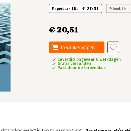
€ 20,51
Paperback | NL
E-book | NL
€ 20,51
In winkelwagen
Levertijd ongeveer 6 werkdagen
Gratis verzonden
Past door de brievenbus
 dit verkoop-abc'tje toe te passen? Het