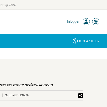
 vanaf €20
Inloggen
010-4731397
Personen
Trefwoorden
en en meer orders scoren
k
9789461939494