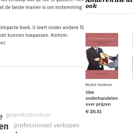
Anderen die di
ook
 wat de beste manier is om instemming
 compacte boek. U leert onder andere 15
moet kunnen toepassen. Kortom:
en!
Michel Hoetmer
Slim
onderhandelen
over prijzen
€ 20,51
gespreksstructuur
e
en
professioneel verkopen