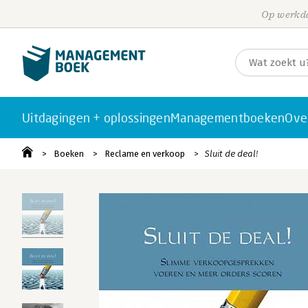
Op werkda
Uitdagingen + oplossingen
Managementboeken
Ove
Boeken
Reclame en verkoop
Sluit de deal!