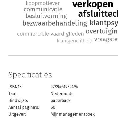
verkopen
koopmotieven
communicatie
afsluitte
besluitvorming
klantps
bezwaarbehandeling
overtuigi
commerciële vaardigheden
vraagste
klantgerichtheid
Specificaties
ISBN13:
9789461939494
Taal:
Nederlands
Bindwijze:
paperback
Aantal pagina's:
60
Uitgever:
Mijnmanagementboek