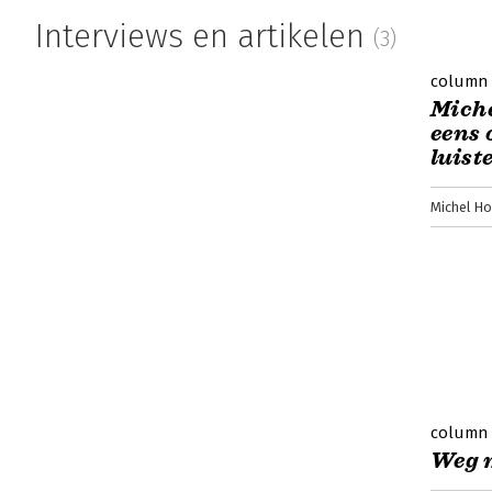
Interviews en artikelen
(3)
column
Miche
eens 
luist
Michel H
column
Weg m