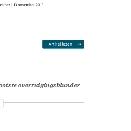
oetmer
13 november 2013
Artikel lezen
ootste overtuigingsblunder
oetmer
14 oktober 2013