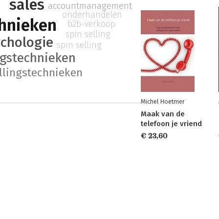
sales
accountmanagement
onderhandelen
chnieken
b2b-verkoop
spin selling
ychologie
spin selling
ngstechnieken
llingstechnieken
Michel Hoetmer
Maak van de
telefoon je vriend
€ 23,60