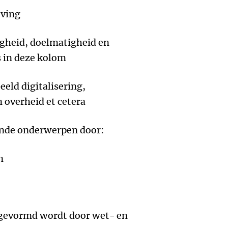
eving
igheid, doelmatigheid en
s in deze kolom
eeld digitalisering,
 overheid et cetera
lende onderwerpen door:
n
k gevormd wordt door wet- en