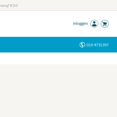
 vanaf €20
Inloggen
010-4731397
Personen
Trefwoorden