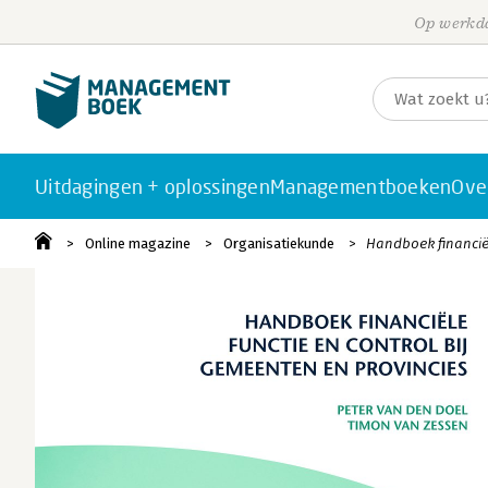
Op werkda
Uitdagingen + oplossingen
Managementboeken
Ove
Online magazine
Organisatiekunde
Handboek financiël