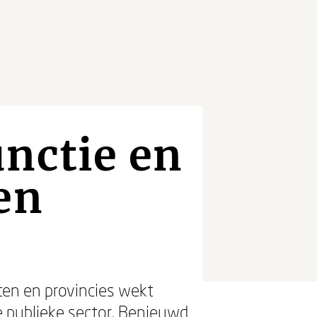
nctie en
en
ten en provincies wekt
de publieke sector. Benieuwd