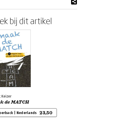
k bij dit artikel
t Keizer
k de MATCH
23,50
perback | Nederlands