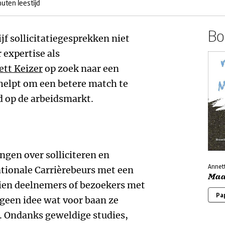
nuten leestijd
Boe
jf sollicitatiegesprekken niet
r expertise als
tt Keizer
op zoek naar een
elpt om een betere match te
d op de arbeidsmarkt.
ingen over solliciteren en
Annet
ationale Carrièrebeurs met een
Maa
tien deelnemers of bezoekers met
Pa
 geen idee wat voor baan ze
n. Ondanks geweldige studies,