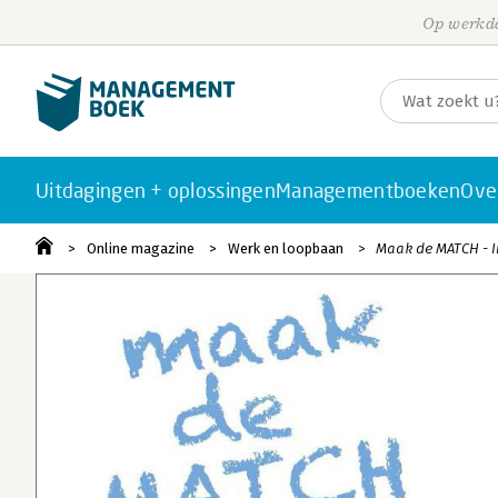
Op werkda
Uitdagingen + oplossingen
Managementboeken
Ove
Online magazine
Werk en loopbaan
Maak de MATCH - In