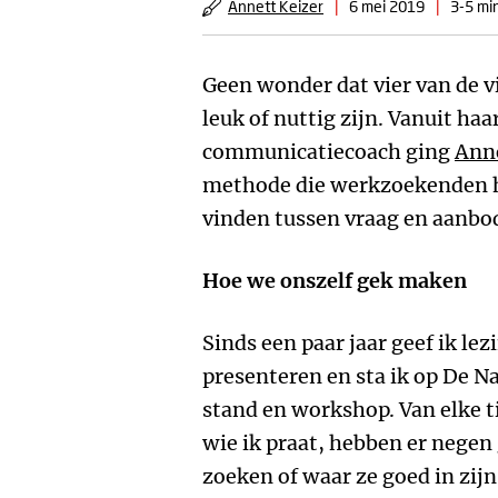
Annett Keizer
|
6 mei 2019
|
3-5 mi
Geen wonder dat vier van de vi
leuk of nuttig zijn. Vanuit haa
communicatiecoach ging
Anne
methode die werkzoekenden h
vinden tussen vraag en aanbo
Hoe we onszelf gek maken
Sinds een paar jaar geef ik lez
presenteren en sta ik op De N
stand en workshop. Van elke 
wie ik praat, hebben er negen
zoeken of waar ze goed in zij