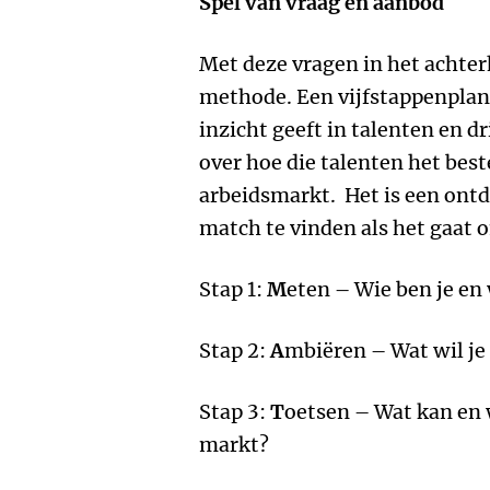
Spel van vraag en aanbod
Met deze vragen in het achte
methode. Een vijfstappenplan d
inzicht geeft in talenten en d
over hoe die talenten het best
arbeidsmarkt. Het is een ont
match te vinden als het gaat 
Stap 1:
M
eten – Wie ben je en 
Stap 2:
A
mbiëren – Wat wil je 
Stap 3:
T
oetsen – Wat kan en 
markt?