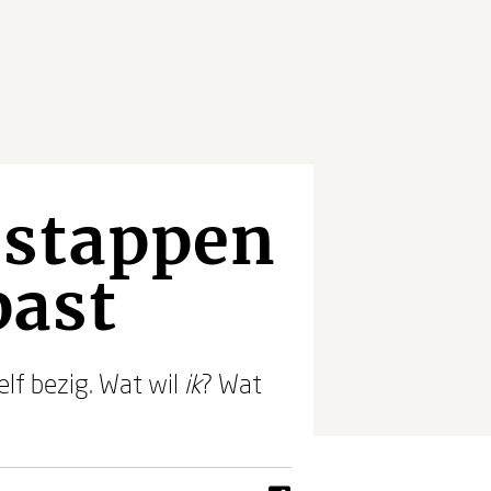
 stappen
past
elf bezig. Wat wil
ik
? Wat