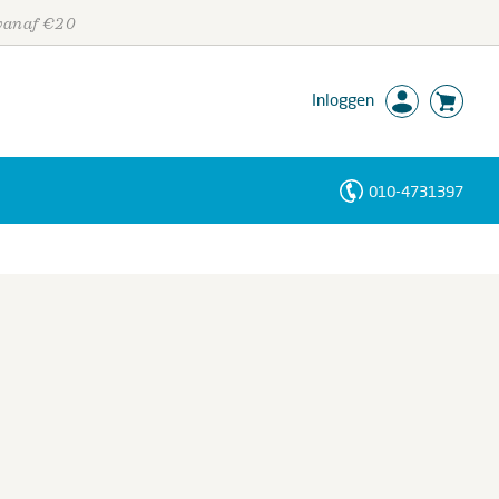
 vanaf €20
Inloggen
010-4731397
Personen
Trefwoorden