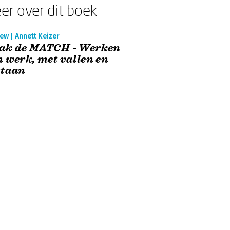
er over dit boek
ew | Annett Keizer
ak de MATCH - Werken
 werk, met vallen en
staan