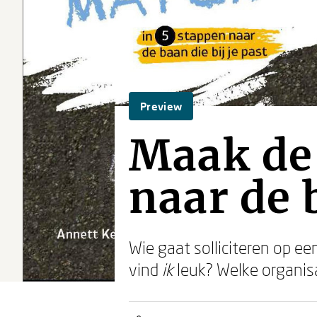
Preview
Maak de
naar de b
Wie gaat solliciteren op ee
vind
ik
leuk? Welke organisa