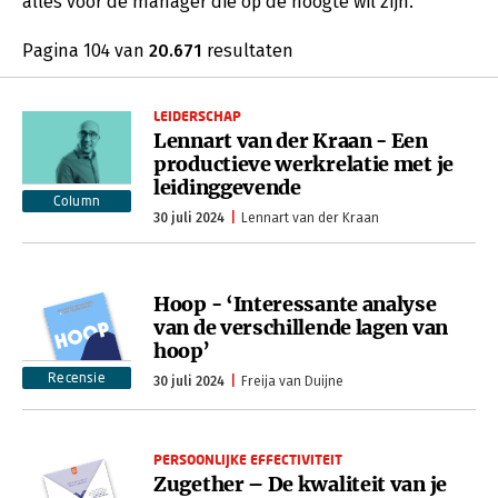
alles voor de manager die op de hoogte wil zijn.
Pagina 104 van
20.671
resultaten
LEIDERSCHAP
Lennart van der Kraan - Een
productieve werkrelatie met je
leidinggevende
Column
30 juli 2024
Lennart van der Kraan
Hoop - ‘Interessante analyse
van de verschillende lagen van
hoop’
Recensie
30 juli 2024
Freija van Duijne
PERSOONLIJKE EFFECTIVITEIT
Zugether – De kwaliteit van je