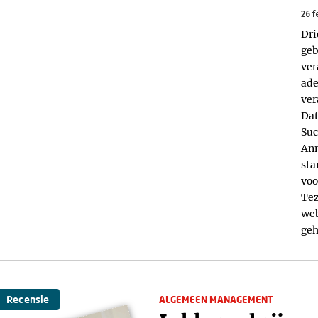
26 f
Dri
geb
ver
ade
ver
Dat
Suc
Ann
sta
voo
Tez
web
geh
Recensie
ALGEMEEN MANAGEMENT