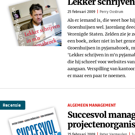
Lekker schrijve
25 februari 2009
Perry Oostrum
Als er iemand is, die weet hoe hij
Groenhuijsen wel. Jarenlang deed
Verenigde Staten. Zelden zie je 
een boek, zeker niet in het gen
Groenhuijsen in pyjamabroek, m
'Lekker schrijven in m'n pyjama
die hij schreef voor websites va
aangaan. Verspilling van kantoor
er maar een paar te noemen.
Recensie
ALGEMEEN MANAGEMENT
Succesvol mana
projectenorganis
25 februari 2009
Peter Vermeulen
3-