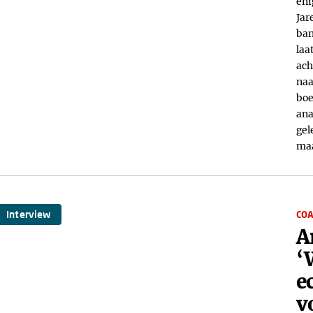
eni
Jar
ban
laa
ach
naa
boe
ana
gel
maa
Interview
COA
A
‘
e
v