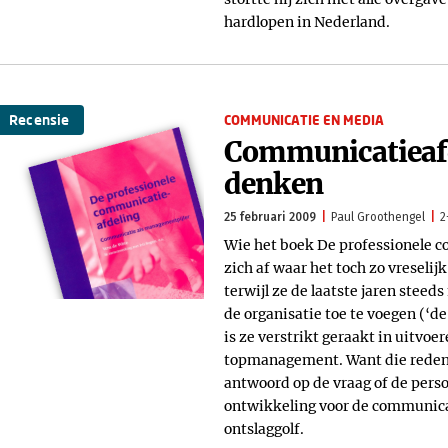
hardlopen in Nederland.
Recensie
COMMUNICATIE EN MEDIA
Communicatieafd
denken
25 februari 2009
Paul Groothengel
2
Wie het boek De professionele c
zich af waar het toch zo vreseli
terwijl ze de laatste jaren stee
de organisatie toe te voegen (‘d
is ze verstrikt geraakt in uitvoe
topmanagement. Want die reden
antwoord op de vraag of de perso
ontwikkeling voor de communica
ontslaggolf.