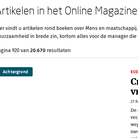
rtikelen in het Online Magazine
er vindt u artikelen rond boeken over Mens en maatschappij.
urzaamheid in brede zin, kortom alles voor de manager die o
agina 920 van
20.670
resultaten
Achtergrond
EC
C
v
27 f
De 
ver
weg
med