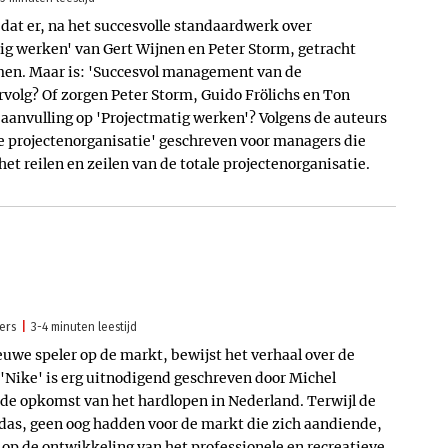
 dat er, na het succesvolle standaardwerk over
g werken' van Gert Wijnen en Peter Storm, getracht
men. Maar is: 'Succesvol management van de
rvolg? Of zorgen Peter Storm, Guido Frölichs en Ton
aanvulling op 'Projectmatig werken'? Volgens de auteurs
 projectenorganisatie' geschreven voor managers die
et reilen en zeilen van de totale projectenorganisatie.
ers
3-4 minuten leestijd
nieuwe speler op de markt, bewijst het verhaal over de
'Nike' is erg uitnodigend geschreven door Michel
 de opkomst van het hardlopen in Nederland. Terwijl de
das, geen oog hadden voor de markt die zich aandiende,
e op de ontwikkeling van het professionele en recreatieve