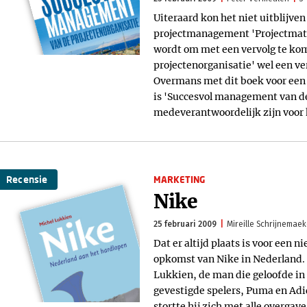
Uiteraard kon het niet uitblijven
projectmanagement 'Projectmati
wordt om met een vervolg te ko
projectenorganisatie' wel een ve
Overmans met dit boek voor een 
is 'Succesvol management van de
medeverantwoordelijk zijn voor h
Recensie
MARKETING
Nike
25 februari 2009
Mireille Schrijnemaek
Dat er altijd plaats is voor een 
opkomst van Nike in Nederland. 
Lukkien, de man die geloofde in
gevestigde spelers, Puma en Adi
stortte hij zich met alle overgav