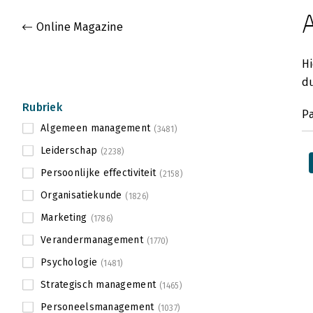
A
Gevonden artikelen
Online Magazine
Hi
du
Rubriek
P
Algemeen management
(3481)
Leiderschap
(2238)
Persoonlijke effectiviteit
(2158)
Organisatiekunde
(1826)
Marketing
(1786)
Verandermanagement
(1770)
Psychologie
(1481)
Strategisch management
(1465)
Personeelsmanagement
(1037)