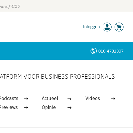
 vanaf €20
Inloggen
010-4731397
Personen
ATFORM VOOR BUSINESS PROFESSIONALS
Trefwoorden
Podcasts
Actueel
Videos
Previews
Opinie