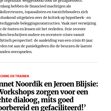
ge regelmaat weggehoond door de gezaghebbers.
enlang hebben de financieel machtigen als
kdirecteuren, topanalisten en toezichthouders zich
tdunkend uitgelaten over de kritiek op hypotheek- en
terliggende beleggingsconstructies. Vaak met verwijzing
r de fouten en lessen uit het verleden. Drie recente
ken beschrijven oudere en recentere crises vanuit
lytisch perspectief: de aanleiding van een crisis 85 jaar
eden tot aan de paniekgolven die de beurzen de laatste
nden overspoelen.
CHING EN TRAINEN
nnet Noordik en Jeroen Blijsie:
Workshops zorgen voor een
chte dialoog, mits goed
oorbereid en gefaciliteerd!’