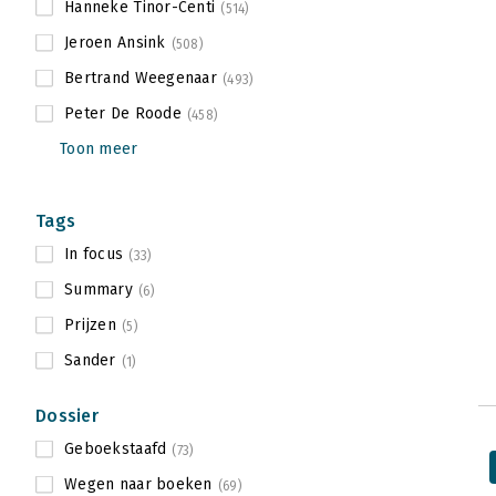
Hanneke Tinor-Centi
(514)
Jeroen Ansink
(508)
Bertrand Weegenaar
(493)
Peter De Roode
(458)
Toon meer
Tags
In focus
(33)
Summary
(6)
Prijzen
(5)
Sander
(1)
Dossier
Geboekstaafd
(73)
Wegen naar boeken
(69)