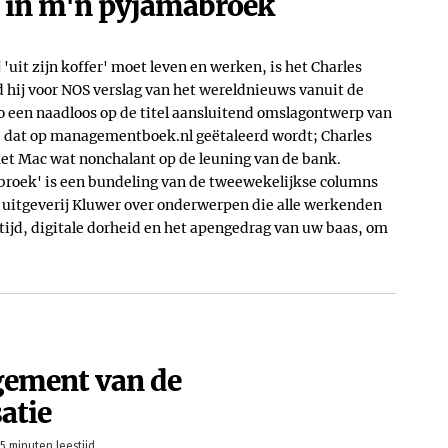
n in m'n pyjamabroek
 'uit zijn koffer' moet leven en werken, is het Charles
 hij voor NOS verslag van het wereldnieuws vanuit de
zo een naadloos op de titel aansluitend omslagontwerp van
re dat op managementboek.nl geëtaleerd wordt; Charles
et Mac wat nonchalant op de leuning van de bank.
broek' is een bundeling van de tweewekelijkse columns
n uitgeverij Kluwer over onderwerpen die alle werkenden
tijd, digitale dorheid en het apengedrag van uw baas, om
gement van de
atie
5 minuten leestijd