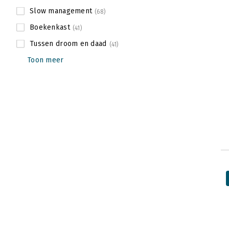
Slow management
(68)
Boekenkast
(41)
Tussen droom en daad
(41)
Toon meer