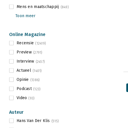
Mens en maatschappij
(849)
Toon meer
Online Magazine
Recensie
(12419)
Preview
(2791)
Interview
(2457)
Actueel
(1401)
Opinie
(1386)
Podcast
(123)
Video
(93)
Auteur
Hans Van Der Klis
(515)