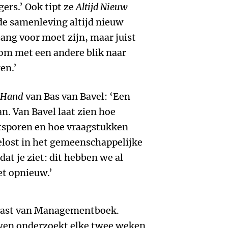
ers.’ Ook tipt ze
Altijd Nieuw
t de samenleving altijd nieuw
 bang voor moet zijn, maar juist
 om met een andere blik naar
en.’
e Hand
van Bas van Bavel: ‘Een
an. Van Bavel laat zien hoe
sporen en hoe vraagstukken
elost in het gemeenschappelijke
at je ziet: dit hebben we al
t opnieuw.’
dcast van Managementboek.
wen onderzoekt elke twee weken