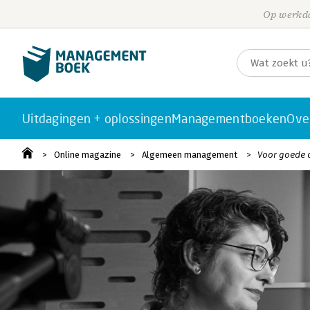
Op werkda
Uitdagingen + oplossingen
Managementboeken
Ove
Online magazine
Algemeen management
Voor goede 