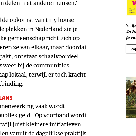
en delen met andere mensen.'
d de opkomst van tiny house
Marij
e plekken in Nederland zie je
Je b
Elke gemeenschap richt zich op
je m
leren ze van elkaar, maar doordat
Pa
akt, ontstaat schaalvoordeel.
k weer bij de communities
hap lokaal, terwijl er toch kracht
rbinding.
ALANS
samenwerking vaak wordt
publiek geld. 'Op voorhand wordt
ijl juist kleinere initiatieven
en vanuit de dagelijkse praktijk.