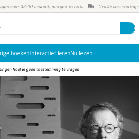
gen voor 23:00 besteld, morgen in huis
Gratis verzending
rige boeken
Interactief leren
Nu lezen
dingen hoef je geen toestemming te vragen