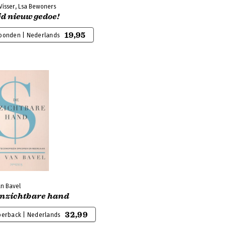
Visser, Lsa Bewoners
jd nieuw gedoe!
19,95
bonden | Nederlands
an Bavel
onzichtbare hand
32,99
perback | Nederlands