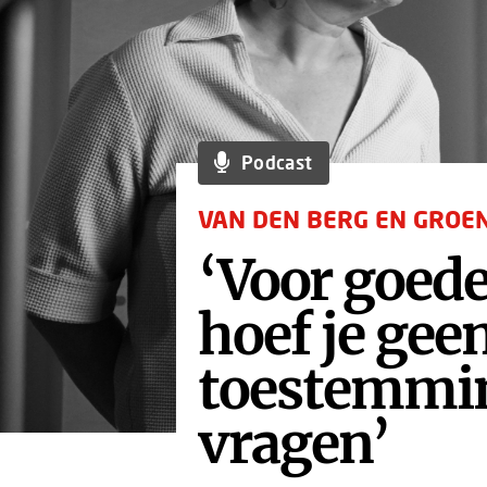
Podcast
VAN DEN BERG EN GROE
‘Voor goed
hoef je gee
toestemmin
vragen’