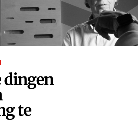
N
e dingen
n
g te