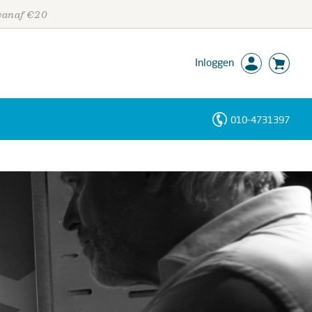
 vanaf €20
Inloggen
010-4731397
Personen
Trefwoorden