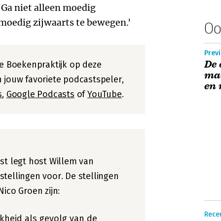
'Ga niet alleen moedig
moedig zijwaarts te bewegen.'
Oo
Previ
De 
de Boekenpraktijk op deze
ma
 jouw favoriete podcastspeler,
en
s
,
Google Podcasts
of
YouTube
.
st legt host Willem van
tellingen voor. De stellingen
ico Groen zijn:
Rece
kheid als gevolg van de