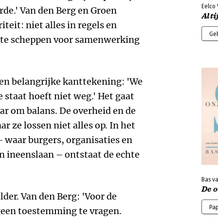
Eelco 
rde.' Van den Berg en Groen
Alti
iteit: niet alles in regels en
Ge
mte scheppen voor samenwerking
een belangrijke kanttekening: 'We
 staat hoeft niet weg.' Het gaat
ar om balans. De overheid en de
 ze lossen niet alles op. In het
waar burgers, organisaties en
 ineenslaan – ontstaat de echte
Bas v
De 
lder. Van den Berg: 'Voor de
Pa
geen toestemming te vragen.