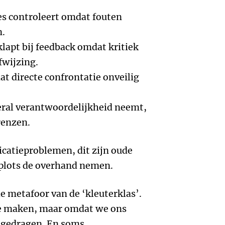
es controleert omdat fouten
n.
lapt bij feedback omdat kritiek
fwijzing.
t directe confrontatie onveilig
eral verantwoordelijkheid neemt,
renzen.
catieproblemen, dit zijn oude
plots de overhand nemen.
e metafoor van de ‘kleuterklas’.
te maken, maar omdat we ons
s gedragen. En soms