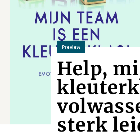
Preview
Help, mi
kleuterk
volwasse
sterk le