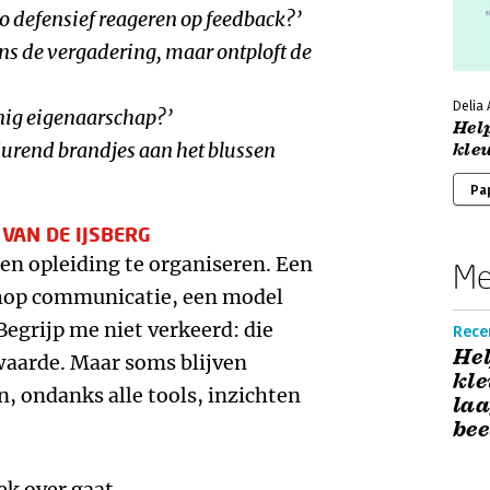
o defensief reageren op feedback?’
ns de vergadering, maar ontploft de
Delia
ig eigenaarschap?’
Help
durend brandjes aan het blussen
kleu
Pa
 VAN DE IJSBERG
een opleiding te organiseren. Een
Me
shop communicatie, een model
Begrijp me niet verkeerd: die
Recen
Hel
aarde. Maar soms blijven
kle
 ondanks alle tools, inzichten
laa
bee
ek over gaat.