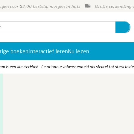
gen voor 23:00 besteld, morgen in huis
Gratis verzending
rige boeken
Interactief leren
Nu lezen
eam is een kleuterklas! - Emotionele volwassenheid als sleutel tot sterk leid