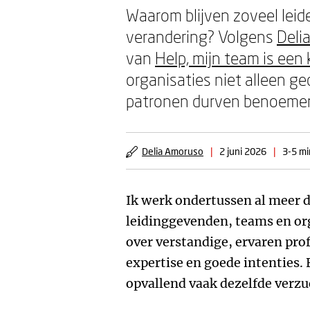
Waarom blijven zoveel leid
verandering? Volgens
Deli
van
Help, mijn team is een 
organisaties niet alleen 
patronen durven benoeme
Delia Amoruso
|
2 juni 2026
|
3-5 mi
Ik werk ondertussen al meer d
leidinggevenden, teams en org
over verstandige, ervaren pr
expertise en goede intenties. 
opvallend vaak dezelfde verz