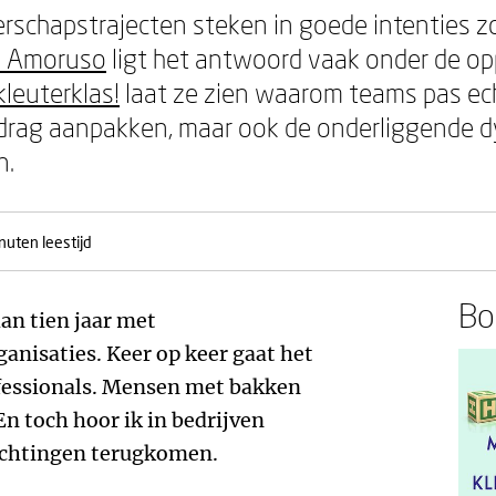
erschapstrajecten steken in goede intenties z
a Amoruso
ligt het antwoord vaak onder de opp
kleuterklas!
laat ze zien waarom teams pas ec
gedrag aanpakken, maar ook de onderliggende
n.
nuten leestijd
Boe
an tien jaar met
anisaties. Keer op keer gaat het
ofessionals. Mensen met bakken
En toch hoor ik in bedrijven
uchtingen terugkomen.