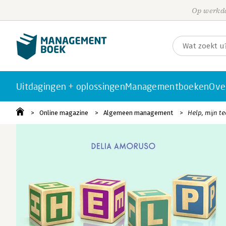
Op werkda
Uitdagingen + oplossingen
Managementboeken
Ove
Online magazine
Algemeen management
Help, mijn t