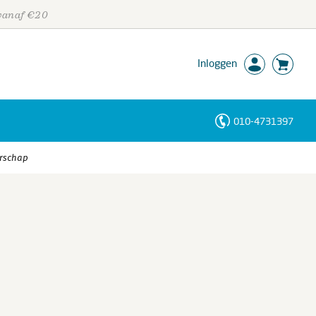
 vanaf €20
Inloggen
010-4731397
Personen
erschap
Trefwoorden