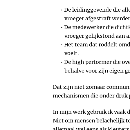
De leidinggevende die all
vroeger afgestraft werde
De medewerker die dichtk
vroeger gelijkstond aan a
Het team dat roddelt omda
voelt.
De high performer die ov
behalve voor zijn eigen g
Dat zijn niet zomaar communi
mechanismen die onder druk 
In mijn werk gebruik ik vaak d
Niet om mensen belachelijk 
allemaal wel eens als kleuter