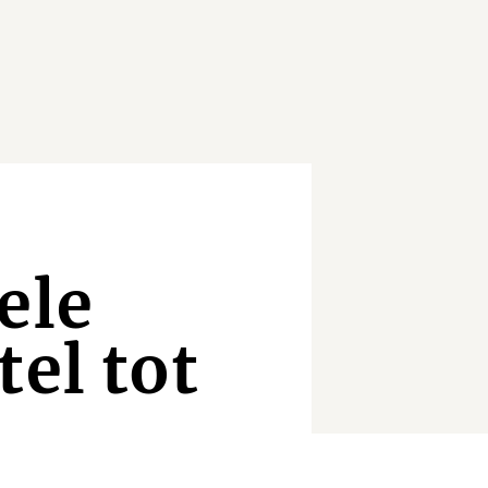
ele
el tot