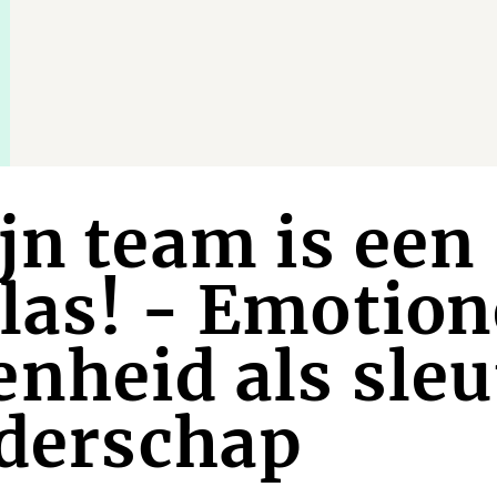
jn team is een
las! - Emotion
nheid als sleut
iderschap