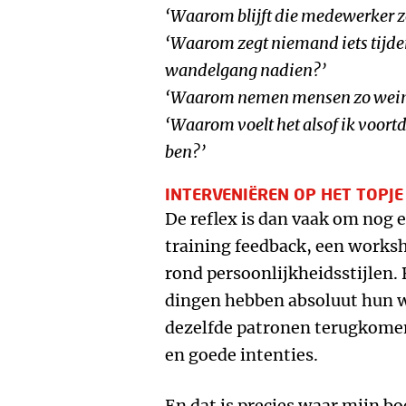
‘Waarom blijft die medewerker z
‘Waarom zegt niemand iets tijde
wandelgang nadien?’
‘Waarom nemen mensen zo wein
‘Waarom voelt het alsof ik voort
ben?’
INTERVENIËREN OP HET TOPJE
De reflex is dan vaak om nog 
training feedback, een work
rond persoonlijkheidsstijlen. 
dingen hebben absoluut hun w
dezelfde patronen terugkomen,
en goede intenties.
En dat is precies waar mijn bo