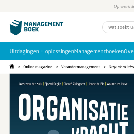
Op werkda
Uitdagingen + oplossingen
Managementboeken
Ove
Online magazine
Verandermanagement
Organisatiekr