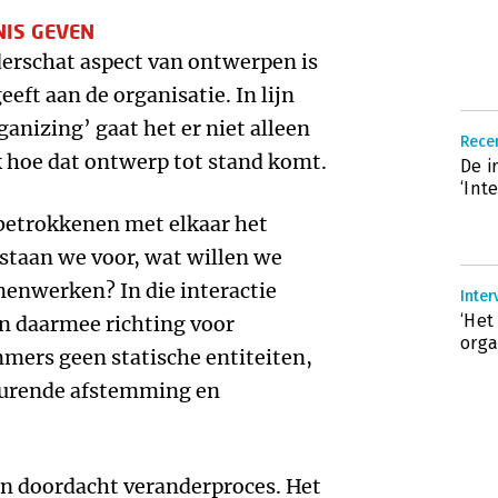
NIS GEVEN
derschat aspect van ontwerpen is
eeft aan de organisatie. In lijn
anizing’ gaat het er niet alleen
Recen
 hoe dat ontwerp tot stand komt.
De i
‘Int
betrokkenen met elkaar het
 staan we voor, wat willen we
menwerken? In die interactie
Inter
‘Het
en daarmee richting voor
orga
mmers geen statische entiteiten,
durende afstemming en
een doordacht veranderproces. Het