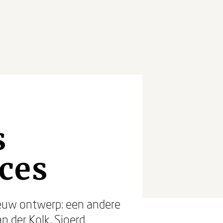
s
ces
nieuw ontwerp: een andere
an der Kolk
,
Sjoerd