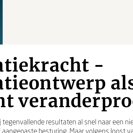
tiekracht -
tieontwerp al
ht veranderpro
bij tegenvallende resultaten al snel naar een 
f aangepaste besturing. Maar volgens
Joost v