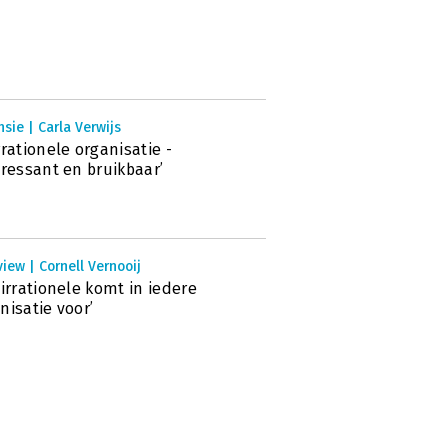
sie | Carla Verwijs
rrationele organisatie -
eressant en bruikbaar’
view | Cornell Vernooij
 irrationele komt in iedere
nisatie voor’