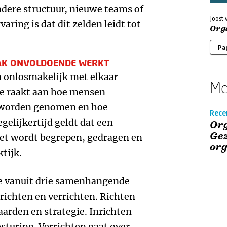
dere structuur, nieuwe teams of
Joost 
aring is dat dit zelden leidt tot
Org
Pa
K ONVOLDOENDE WERKT
 onlosmakelijk met elkaar
Me
e raakt aan hoe mensen
 worden genomen en hoe
Rece
gelijkertijd geldt dat een
Org
Ge
et wordt begrepen, gedragen en
org
ktijk.
 vanuit drie samenhangende
nrichten en verrichten. Richten
aarden en strategie. Inrichten
esturing. Verrichten gaat over