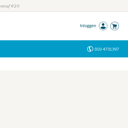
 vanaf €20
Inloggen
010-4731397
Personen
Trefwoorden