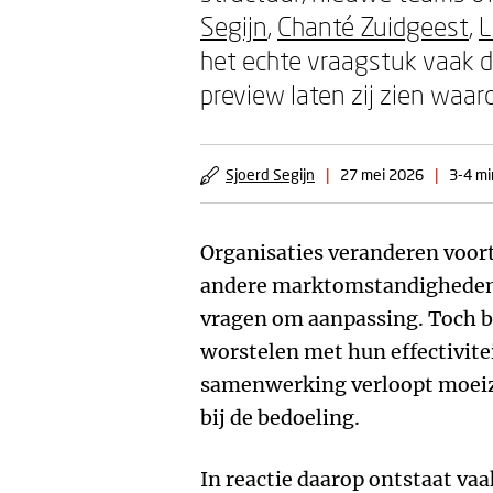
Segijn
,
Chanté Zuidgeest
,
L
het echte vraagstuk vaak d
preview laten zij zien waar
Sjoerd Segijn
|
27 mei 2026
|
3-4 mi
Organisaties veranderen voor
andere marktomstandigheden, 
vragen om aanpassing. Toch bl
worstelen met hun effectivite
samenwerking verloopt moeiza
bij de bedoeling.
In reactie daarop ontstaat va