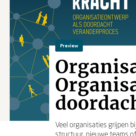
Preview
Organisa
Organisa
doordac
Veel organisaties grijpen 
structuur, nieuwe teams o