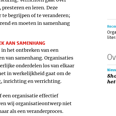
, presteren en leren. Deze
r te begrijpen of te veranderen;
durend en moeten in samenhang
Recen
Orga
lite
REK AAN SAMENHANG
t in het ontbreken van een
Ov
en van samenhang. Organisaties
erlijke onderdelen los van elkaar
Nieuw
 het in werkelijkheid gaat om de
Sho
 inrichting en verrichting.
het
 een organisatie effectief
en wij organisatieontwerp niet
maar als een veranderproces.