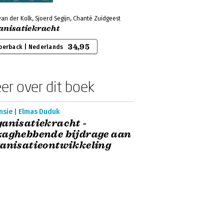
van der Kolk, Sjoerd Segijn, Chanté Zuidgeest
anisatiekracht
34,95
perback | Nederlands
er over dit boek
nsie | Elmas Duduk
anisatiekracht -
zaghebbende bijdrage aan
anisatieontwikkeling