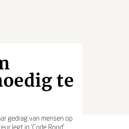
om
oedig te
baar gedrag van mensen op
eur legt in ‘Code Rood’