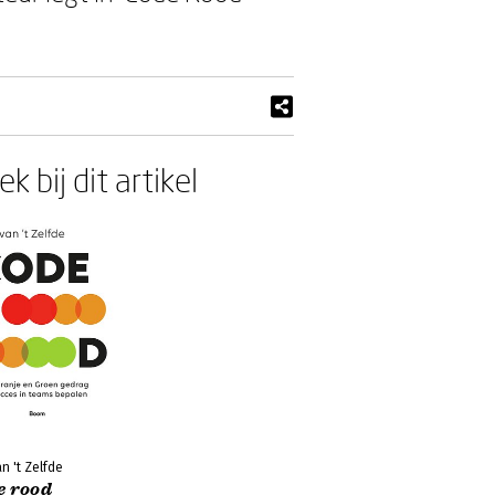
k bij dit artikel
an 't Zelfde
e rood