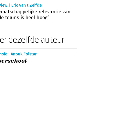
view | Eric van t Zelfde
maatschappelijke relevantie van
e teams is heel hoog’
er dezelfde auteur
sie | Anouk Folstar
perschool