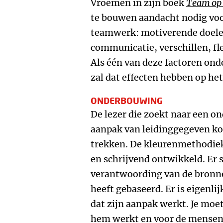
Vroemen in zijn boek
Team op 
te bouwen aandacht nodig voo
teamwerk: motiverende doele
communicatie, verschillen, flex
Als één van deze factoren ond
zal dat effecten hebben op he
ONDERBOUWING
De lezer die zoekt naar een o
aanpak van leidinggegeven kom
trekken. De kleurenmethodiek 
en schrijvend ontwikkeld. Er 
verantwoording van de bronne
heeft gebaseerd. Er is eigenli
dat zijn aanpak werkt. Je mo
hem werkt en voor de mensen 