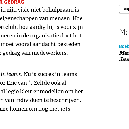
R GEDRAG
 in zijn visie niet behulpzaam is
Pa
e eigenschappen van mensen. Hoe
tclub, hoe aardig hij is voor zijn
Me
oneren in de organisatie doet het
e moet vooral aandacht besteden
Boek
r gedrag van medewerkers.
Ma
Ja
 in teams
. Nu is succes in teams
or Eric van ’t Zelfde ook al
 al legio kleurenmodellen om het
 van individuen te beschrijven.
uize komen om nog met iets