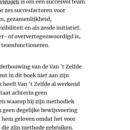
vleugels
is om een succesvol team
r zes succesfactoren voor
n, gezamenlijkheid,
ibiliteit en als zesde initiatief.
er- of oververtegenwoordigd is,
t teamfunctioneren.
nderbouwing van de Van ’t Zelfde
t in dit boek niet aan zijn
heeft Van ’t Zelfde al werkend
staat achterin geen
n waarop hij zijn methodiek
jk geen degelijke bewijsvoering
et hem geloven omdat het voor
die zijn methode gebruiken.