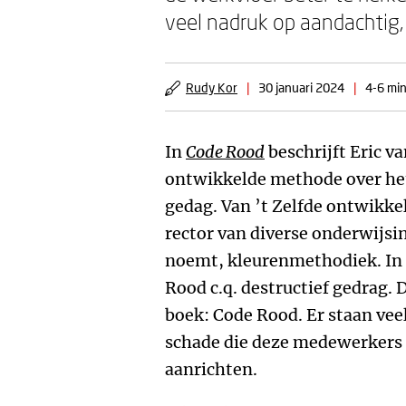
veel nadruk op aandachtig
Rudy Kor
|
30 januari 2024
|
4-6 min
In
Code Rood
beschrijft Eric va
ontwikkelde methode over het
gedag. Van ’t Zelfde ontwikkel
rector van diverse onderwijsin
noemt, kleurenmethodiek. In h
Rood c.q. destructief gedrag. D
boek: Code Rood. Er staan vee
schade die deze medewerkers 
aanrichten.