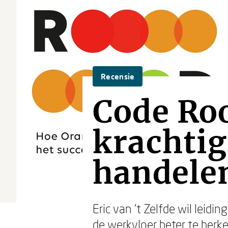
Recensie
Code Ro
krachti
handele
Eric van ’t Zelfde wil le
de werkvloer beter te herke