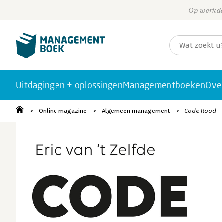
Op werkda
Uitdagingen + oplossingen
Managementboeken
Ove
Online magazine
Algemeen management
Code Rood -