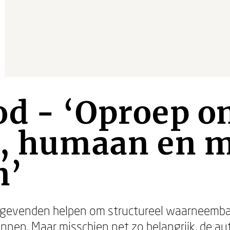
od - ‘Oproep 
g, humaan en m
n’
idinggevenden helpen om structureel waarneem
nnen. Maar misschien net zo belangrijk, de aut