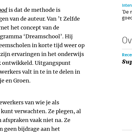
Inter
ood
is dat de methode is
‘De 
goed
en van de auteur. Van ’t Zelfde
met het concept van de
ogramma ‘Dreamschool’. Hij
Ov
leemscholen in korte tijd weer op
n zijn ervaringen in het onderwijs
Recen
Su
k ontwikkeld. Uitgangspunt
erkers valt in te in te delen in
je en Groen.
werkers van wie je als
kunt verwachten. Ze plegen, al
 afspraken vaak niet na. Ze
n geen bijdrage aan het