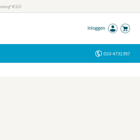
 vanaf €20
Inloggen
010-4731397
Personen
Trefwoorden