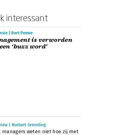
k interessant
sie | Bert Peene
nagement is verworden
 een ‘buzz word’
view | Norbert Greveling
l managers weten niet hoe zij met