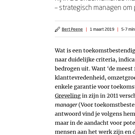
– strategisch managen om pr
Bert Peene
|
1 maart 2019
|
5-7 min
Wat is een toekomstbestendig
naar duidelijke criteria, indi
bedrogen uit. Want ‘de meest f
klanttevredenheid, omzetgroei
enkele garantie voor toekomst
Greveling
in zijn in 2011 ver
manager
(Voor toekomstbesten
antwoord vind je volgens hem o
maar in de aandacht voor pot
mensen aan het werk zijn en 