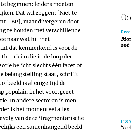
 te beginnen: leiders moeten
ijken. Dat wil zeggen: ‘Niet te
Oo
nt - BP], maar divergeren door
ing te houden met verschillende
Recen
Ma
ee naar wat hij ‘het
tot
mt dat kenmerkend is voor de
theorieën die in de loop der
orie belicht slechts één facet of
 belangstelling staat, schrijft
oorbeeld is al enige tijd de
 populair, in het voortgezet
tie. In andere sectoren is men
rder is het momenteel alles
 gevolg van deze ‘fragmentarische’
Inter
uwelijks een samenhangend beeld
‘Vee