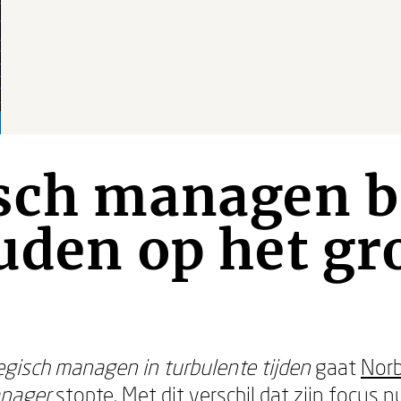
isch managen b
uden op het gr
egisch managen in turbulente tijden
gaat
Norb
nager
stopte. Met dit verschil dat zijn focus 