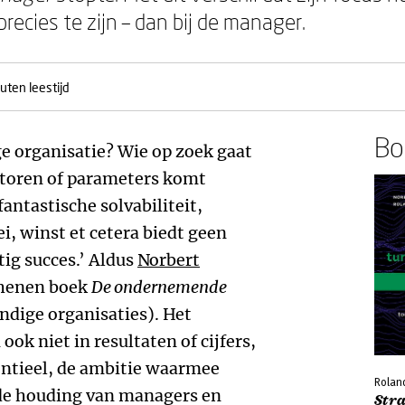
ecies te zijn – dan bij de manager.
uten leestijd
Boe
e organisatie? Wie op zoek gaat
catoren of parameters komt
antastische solvabiliteit,
, winst et cetera biedt geen
ig succes.’ Aldus
Norbert
schenen boek
De ondernemende
dige organisaties). Het
ok niet in resultaten of cijfers,
entieel, de ambitie waarmee
Roland
de houding van managers en
Str