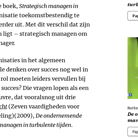
turb
e boek,
Strategisch managen in
nisatie toekomstbestendig te
Pa
rder uit. Met dit verschil dat zijn
n ligt – strategisch managen om
nager.
nisaties in het algemeen
ele denken over succes nog wel in
 rol moeten leiders vervullen bij
 succes? Die vragen lopen als een
vre, dat vooralsnog uit drie
cht
(Zeven vaardigheden voor
Norbe
De 
eling)(2009),
De ondernemende
man
managen in turbulente tijden
.
Pa