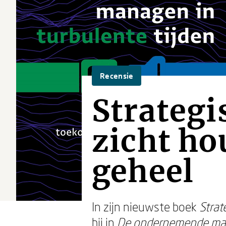
Recensie
Strateg
zicht ho
geheel
In zijn nieuwste boek
Strat
hij in
De ondernemende ma