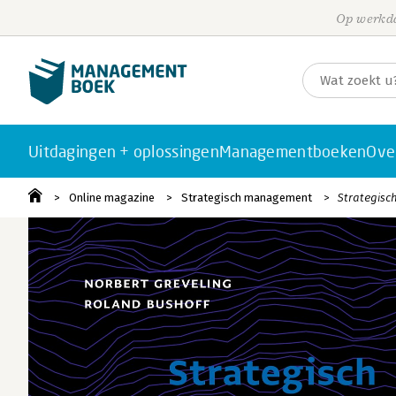
Op werkda
Uitdagingen + oplossingen
Managementboeken
Ove
Online magazine
Strategisch management
Strategisc