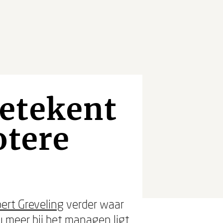
etekent
otere
ert Greveling
verder waar
nu meer bij het managen ligt