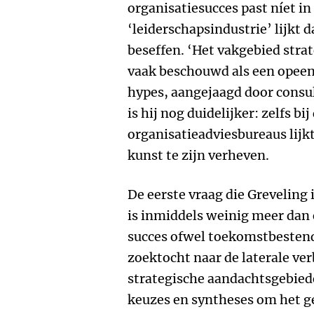
organisatiesucces past níet in
‘leiderschapsindustrie’ lijkt d
beseffen. ‘Het vakgebied str
vaak beschouwd als een opeen
hypes, aangejaagd door consult
is hij nog duidelijker: zelfs 
organisatieadviesbureaus lijk
kunst te zijn verheven.
De eerste vraag die Greveling 
is inmiddels weinig meer dan
succes ofwel toekomstbestendi
zoektocht naar de laterale ve
strategische aandachtsgebie
keuzes en syntheses om het ge