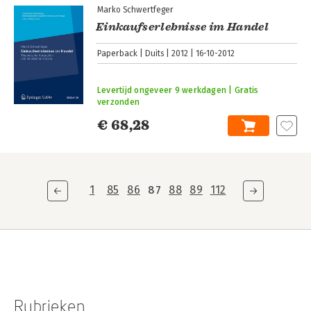
Marko Schwertfeger
Einkaufserlebnisse im Handel
Paperback
Duits
2012
16-10-2012
Levertijd ongeveer 9 werkdagen | Gratis
verzonden
€ 68,28
1
85
86
87
88
89
112
Rubrieken