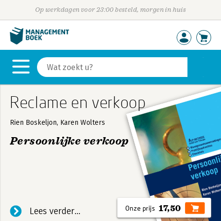
Op werkdagen voor 23:00 besteld, morgen in huis
Reclame en verkoop
Rien Boskeljon, Karen Wolters
Persoonlijke verkoop
De omzetdoelstellingen groeien elk jaar. Krabt u
zich ook wel eens achter de oren hoe u deze groei
moet realiseren? 'Persoonlijke verkoop' laat zien
welke stappen u kunt nemen om meer omzet te
17,50
Lees verder...
krijgen. Dit begint bij kennis over bestaande en