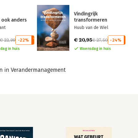
Vindingrijk
 ook anders
transformeren
ant
Huub van de Wiel
€ 20,95
€ 22,99
-22%
€ 27,50
-24%
dag in huis
Woensdag in huis
en in Verandermanagement