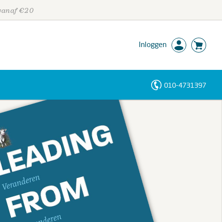
 vanaf €20
Inloggen
010-4731397
Personen
Trefwoorden