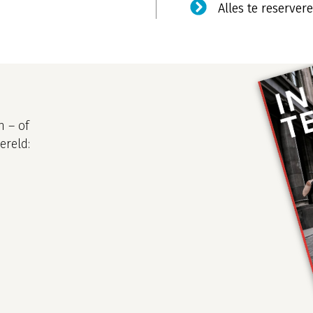
Alles te reserv
n – of
ereld: