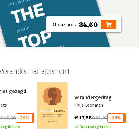
34,50
n Verandermanagement
niet gezegd
Verandergedrag
eets
Thijs Leenman
5
€ 17,95
€ 19,50
-29%
€ 24,25
-26%
dag in huis
Woensdag in huis