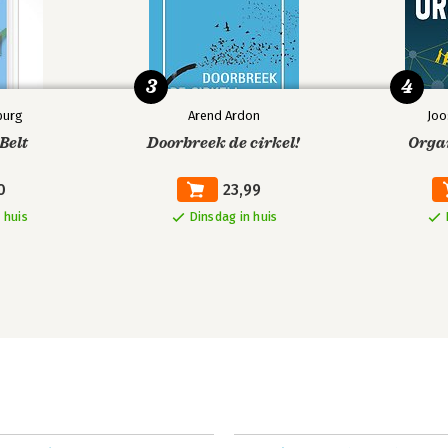
3
4
burg
Arend Ardon
Joo
Belt
Doorbreek de cirkel!
Orga
0
23,99
 huis
Dinsdag in huis