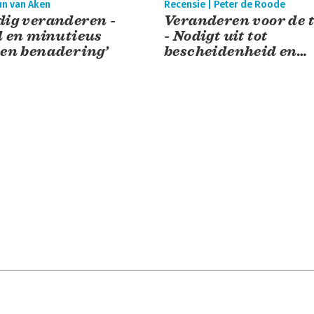
un van Aken
Recensie | Peter de Roode
ig veranderen -
Veranderen voor de 
d en minutieus
- Nodigt uit tot
en benadering’
bescheidenheid en
verwondering