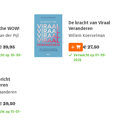
De kracht van Viraal
 the WOW!
Veranderen
an der Pijl
Willem Koerselman
€ 39,95
€ 27,50
cht op 30-09-
Verwacht op 01-09-
2026
richt
eren
laanderen
€ 29,50
ht op 15-01-