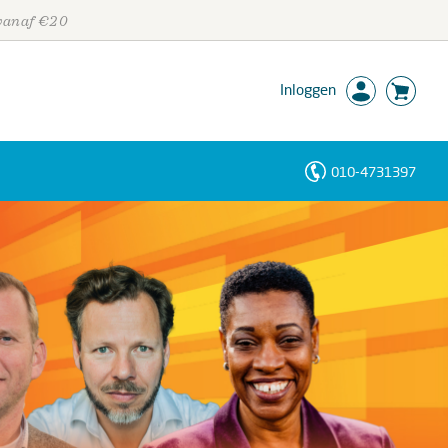
 vanaf €20
Inloggen
010-4731397
Personen
Trefwoorden