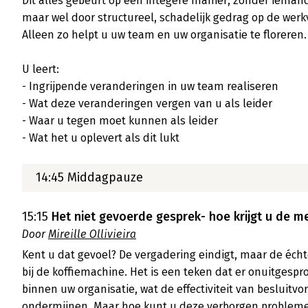
Dit alles gebeurt op een integere manier, zonder iemand
maar wel door structureel, schadelijk gedrag op de wer
Alleen zo helpt u uw team en uw organisatie te floreren.

U leert:

- Ingrijpende veranderingen in uw team realiseren

- Wat deze veranderingen vergen van u als leider

- Waar u tegen moet kunnen als leider

- Wat het u oplevert als dit lukt

14:45 Middagpauze
15:15
Het niet gevoerde gesprek- hoe krijgt u de 
Door
Mireille Ollivieira
Kent u dat gevoel? De vergadering eindigt, maar de échte
bij de koffiemachine. Het is een teken dat er onuitgespro
binnen uw organisatie, wat de effectiviteit van besluitv
ondermijnen. Maar hoe kunt u deze verborgen probleme