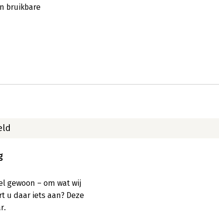
en bruikbare
eld
g
eel gewoon – om wat wij 
t u daar iets aan? Deze 
.
