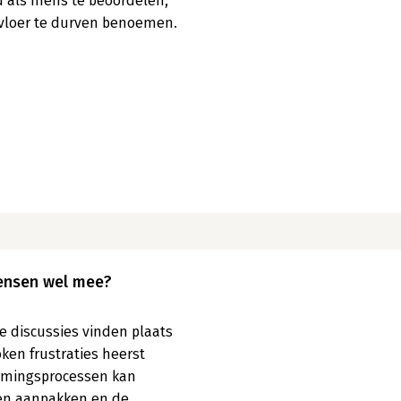
 als mens te beoordelen, 
kvloer te durven benoemen. 
mensen wel mee?
 discussies vinden plaats 
ken frustraties heerst 
ormingsprocessen kan 
n aanpakken en de 