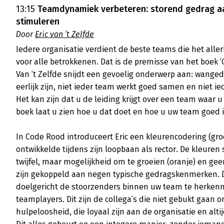
13:15
Teamdynamiek verbeteren: storend gedrag a
stimuleren
Door
Eric van ’t Zelfde
Iedere organisatie verdient de beste teams die het aller
voor alle betrokkenen. Dat is de premisse van het boek ‘
Van ’t Zelfde snijdt een gevoelig onderwerp aan: wanged
eerlijk zijn, niet ieder team werkt goed samen en niet ied
Het kan zijn dat u de leiding krijgt over een team waar u 
boek laat u zien hoe u dat doet en hoe u uw team goed in
In Code Rood introduceert Eric een kleurencodering (groen
ontwikkelde tijdens zijn loopbaan als rector. De kleuren 
twijfel, maar mogelijkheid om te groeien (oranje) en geen
zijn gekoppeld aan negen typische gedragskenmerken. D
doelgericht de stoorzenders binnen uw team te herkenn
teamplayers. Dit zijn de collega’s die niet gebukt gaan 
hulpeloosheid, die loyaal zijn aan de organisatie en altij