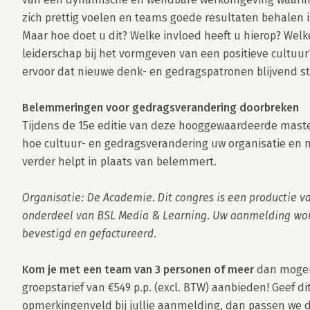
zich prettig voelen en teams goede resultaten behalen is
Maar hoe doet u dit? Welke invloed heeft u hierop? Welke 
leiderschap bij het vormgeven van een positieve cultuur?
ervoor dat nieuwe denk- en gedragspatronen blijvend s
Belemmeringen voor gedragsverandering doorbreken
Tijdens de 15e editie van deze hooggewaardeerde master
hoe cultuur- en gedragsverandering uw organisatie en 
verder helpt in plaats van belemmert. 

Organisatie: De Academie. Dit congres is een productie v
onderdeel van BSL Media & Learning. Uw aanmelding wor
bevestigd en gefactureerd.
Kom je met een team van 3 personen of meer 
dan mogen
groepstarief van €549 p.p. (excl. BTW) aanbieden! Geef dit
opmerkingenveld bij jullie aanmelding, dan passen we de 