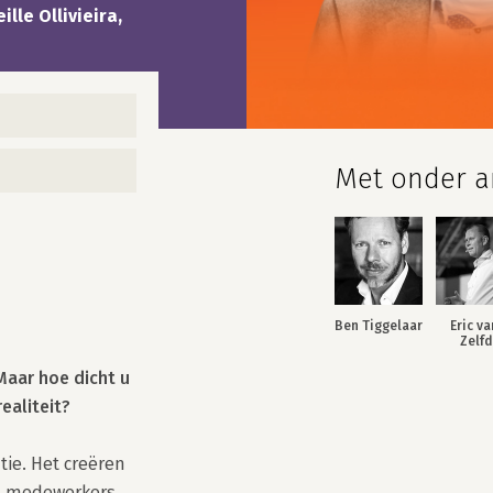
lle Ollivieira,
Met onder an
Ben Tiggelaar
Eric va
Zelf
aar hoe dicht u 
ealiteit?
ie. Het creëren 
 medewerkers 