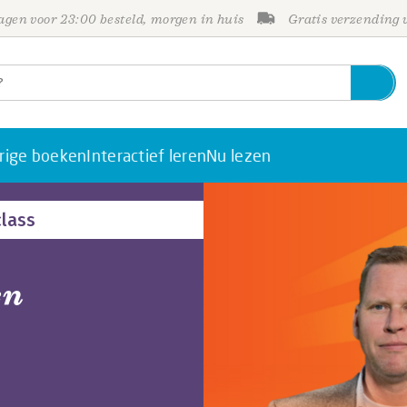
gen voor 23:00 besteld, morgen in huis
Gratis verzending
rige boeken
Interactief leren
Nu lezen
lass
en