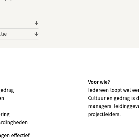
tie
Voor wie?
gedrag
Iedereen loopt wel e
en
Cultuur en gedrag is 
managers, leidinggeve
ering
projectleiders.
aardingheden
gen effectief