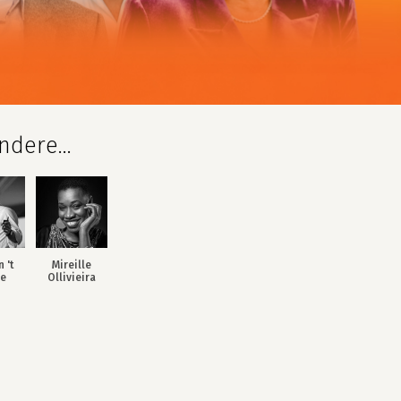
dere...
n 't
Mireille
de
Ollivieira