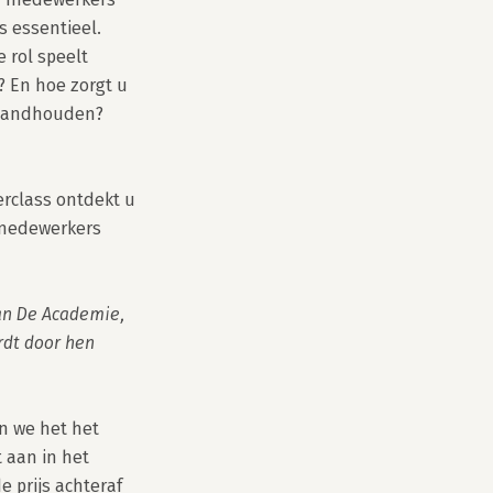
 essentieel. 
rol speelt 
 En hoe zorgt u 
tandhouden? 

class ontdekt u 
medewerkers 
an De Academie, 
dt door hen 
 we het het 
 aan in het 
prijs achteraf 