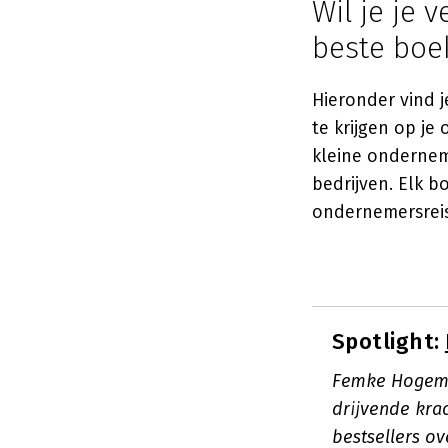
Wil je je 
beste boek
Hieronder vind j
te krijgen op je
kleine ondernem
bedrijven. Elk b
ondernemersreis
Spotlight:
Femke Hogema 
drijvende kra
bestsellers o