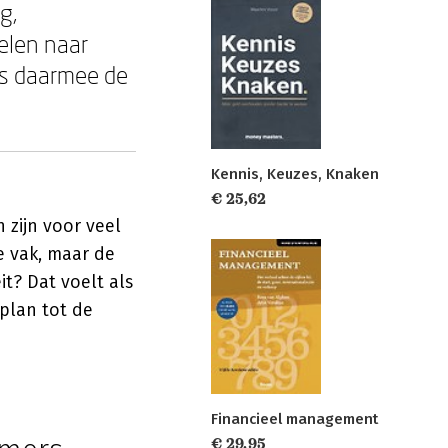
g,
oelen naar
 is daarmee de
Kennis, Keuzes, Knaken
€ 25,62
n zijn voor veel
e vak, maar de
it? Dat voelt als
nplan tot de
Financieel management
€ 29,95