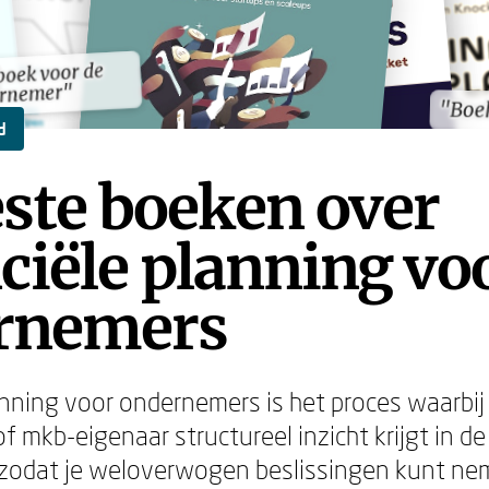
boek voor de
boek voor de
ernemer"
ernemer"
"Boe
"Boe
d
ste boeken over
ciële planning vo
rnemers
anning voor ondernemers is het proces waarbij 
of mkb-eigenaar structureel inzicht krijgt in 
f, zodat je weloverwogen beslissingen kunt n