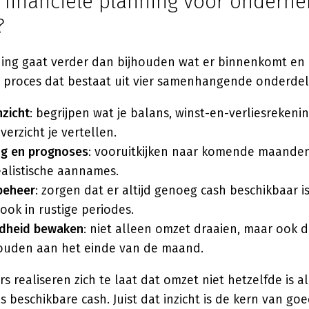
 financiële planning voor ondern
?
ing gaat verder dan bijhouden wat er binnenkomt en u
proces dat bestaat uit vier samenhangende onderdel
nzicht
: begrijpen wat je balans, winst-en-verliesrekeni
erzicht je vertellen.
ng en prognoses
: vooruitkijken naar komende maanden
ealistische aannames.
sbeheer
: zorgen dat er altijd genoeg cash beschikbaar 
 ook in rustige periodes.
dheid bewaken
: niet alleen omzet draaien, maar ook 
ouden aan het einde van de maand.
 realiseren zich te laat dat omzet niet hetzelfde is al
ls beschikbare cash. Juist dat inzicht is de kern van go