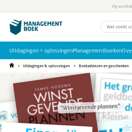
Op werkda
Uitdagingen + oplossingen
Managementboeken
Ove
Uitdagingen & oplossingen
Boekadviezen en geschenken
"Winstgevende plannen"
"Winstgevende plannen"