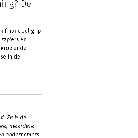
ning? De
 financieel grip
 zzp'ers en
r groeiende
se in de
. Ze is de
hreef meerdere
den ondernemers