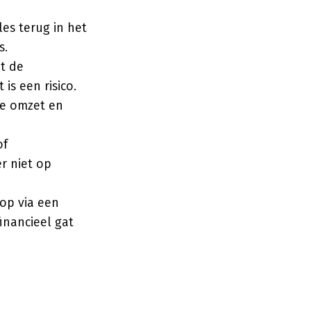
es terug in het
s.
t de
is een risico.
de omzet en
of
r niet op
op via een
financieel gat