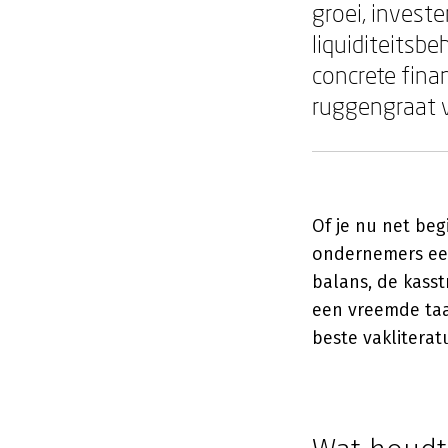
groei, invest
liquiditeitsb
concrete fina
ruggengraat v
Of je nu net begi
ondernemers een 
balans, de kasst
een vreemde taal
beste vakliterat