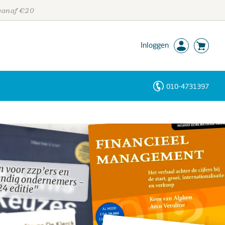
 vanaf €20
Inloggen
010-4731397
Personen
Trefwoorden
 voor zzp’ers en
tandig ondernemers -
 voor zzp’ers en
tandig ondernemers -
4 editie"
4 editie"