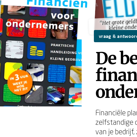
"Het grote geld
"Het grote geld
kleine ond
kleine ond
vraag & antwoor
De be
finan
onde
Financiële pl
zelfstandige 
van je bedrij