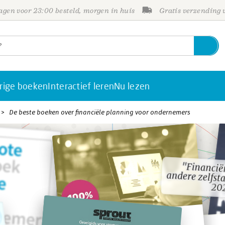
gen voor 23:00 besteld, morgen in huis
Gratis verzending
rige boeken
Interactief leren
Nu lezen
De beste boeken over financiële planning voor ondernemers
"Financiën
andere zelfs
"Financiën
andere zelfs
202
202