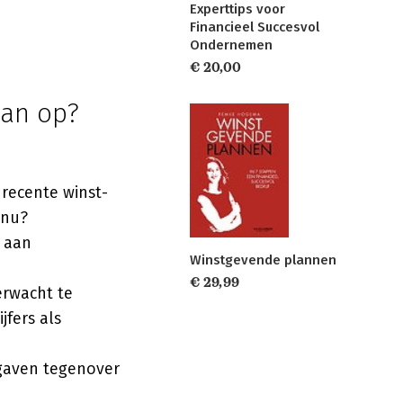
Experttips voor
Financieel Succesvol
Ondernemen
€ 20,00
lan op?
e recente winst-
 nu?
k aan
Winstgevende plannen
€ 29,99
verwacht te
jfers als
tgaven tegenover