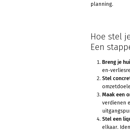
planning.
Hoe stel j
Een stapp
Breng je hui
en-verliesr
Stel concre
omzetdoele
Maak een o
verdienen e
uitgangspu
Stel een liq
elkaar. Ide