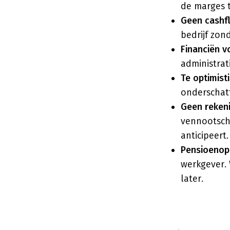
de marges t
Geen cashf
bedrijf zon
Financiën v
administrati
Te optimist
onderschat
Geen reken
vennootscha
anticipeert.
Pensioenop
werkgever. 
later.