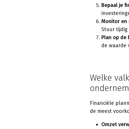
Bepaal je f
investerin
Monitor en s
Stuur tijdig
Plan op de 
de waarde v
Welke val
onderneme
Financiële planni
de meest voorko
Omzet verw