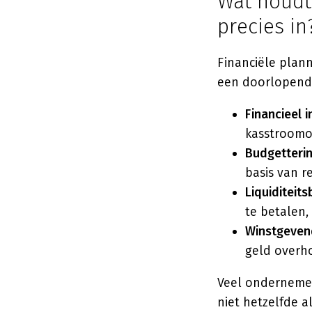
Wat houdt
precies in
Financiële plann
een doorlopend 
Financieel i
kasstroomov
Budgetteri
basis van r
Liquiditeit
te betalen,
Winstgeven
geld overh
Veel ondernemers
niet hetzelfde a