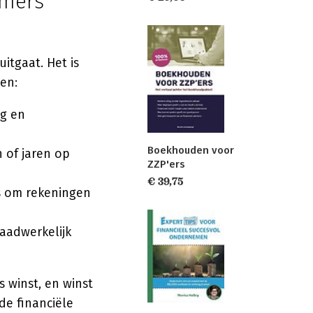
emers
itgaat. Het is
en:
ng en
Boekhouden voor
 of jaren op
ZZP'ers
€ 39,75
is om rekeningen
daadwerkelijk
s winst, en winst
ede financiële