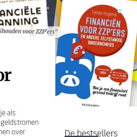
khouden voor ZZP'ers"
khouden voor ZZP'ers"
or
je als
de geldstromen
emen over
De bestsellers