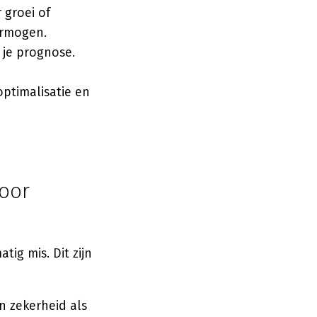
 groei of
ermogen.
t je prognose.
ptimalisatie en
voor
tig mis. Dit zijn
n zekerheid als