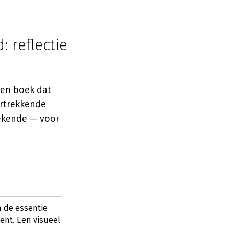
: reflectie
 een boek dat
ertrekkende
etekende — voor
n de essentie
ent. Een visueel