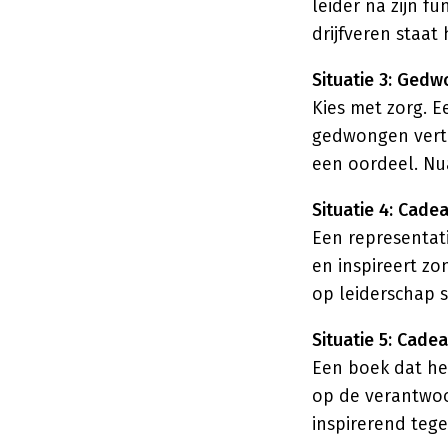
leider ná zijn fu
drijfveren staat 
Situatie 3: Ged
Kies met zorg. E
gedwongen vertr
een oordeel. Nua
Situatie 4: Cade
Een representat
en inspireert z
op leiderschap 
Situatie 5: Cade
Een boek dat hel
op de verantwoo
inspirerend tegel