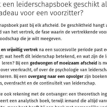
 een leiderschapsboek geschikt a
adeau voor een voorzitter?
chapsboek past bij elk afscheid. De geschiktheid hangt 
d van het vertrek, de fase waarin de vertrekkende voor
boodschap die je wilt meegeven.
 en vrijwillig vertrek
na een succesvolle periode past 
igt: wat heeft dit leiderschap betekend, en wat zijn de 
leren? Bij een
gedwongen of moeizaam afscheid
is m
over veerkracht, of over de psychologie van leidersc
se­ren. Bij een
overgang naar een opvolger
zijn boeken
s, overdracht en de continuïteit van leiderschap.
ze ook rekening met de ontvanger: een theoretisch in
eert een analytisch boek, terwijl iemand die altijd va