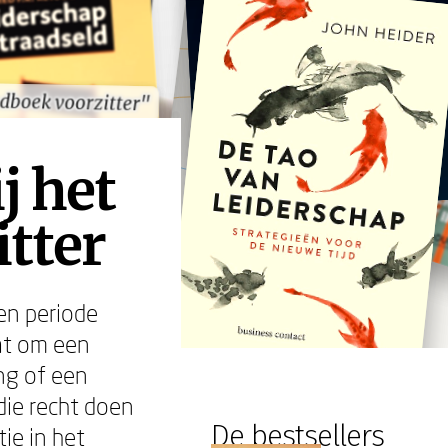
dboek voorzitter"
dboek voorzitter"
j het
itter
en periode
at om een
ing of een
ie recht doen
De bestsellers
ie in het