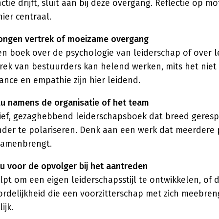
nctie drijft, sluit aan bij deze overgang. Reflectie op mo
hier centraal.
wongen vertrek of moeizame overgang
en boek over de psychologie van leiderschap of over l
ek van bestuurders kan helend werken, mits het niet 
nce en empathie zijn hier leidend.
au namens de organisatie of het team
ief, gezaghebbend leiderschapsboek dat breed geres
onder te polariseren. Denk aan een werk dat meerdere
samenbrengt.
au voor de opvolger bij het aantreden
pt om een eigen leiderschapsstijl te ontwikkelen, of d
rdelijkheid die een voorzitterschap met zich meebreng
ijk.