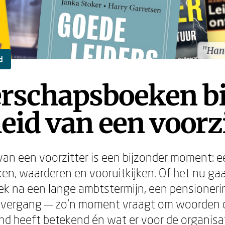
"Han
"Han
d
rschapsboeken bi
eid van een voorz
van een voorzitter is een bijzonder moment: e
ken, waarderen en vooruitkijken. Of het nu ga
rtrek na een lange ambtstermijn, een pensioner
ergang — zo'n moment vraagt om woorden d
d heeft betekend én wat er voor de organisat