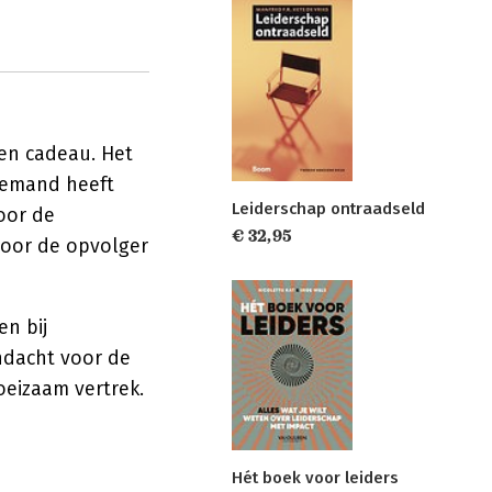
een cadeau. Het
 iemand heeft
Leiderschap ontraadseld
oor de
€ 32,95
 voor de opvolger
en bij
andacht voor de
oeizaam vertrek.
Hét boek voor leiders