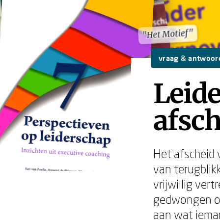
"Het Motief"
"Het Motief"
vraag & antwoor
Leide
afsch
Het afscheid 
van terugblik
vrijwillig ve
gedwongen ov
aan wat ieman