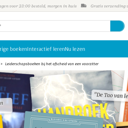
gen voor 23:00 besteld, morgen in huis
Gratis verzending
rige boeken
Interactief leren
Nu lezen
Leiderschapsboeken bij het afscheid van een voorzitter
"De Tao van l
"De Tao van l
in
in