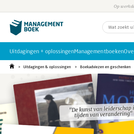
Op werkda
Uitdagingen + oplossingen
Managementboeken
Ove
Uitdagingen & oplossingen
Boekadviezen en geschenken
"De kunst van leiderschap 
"De kunst van leiderschap 
tijden van verandering"
tijden van verandering"