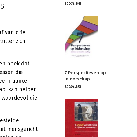
ls
€ 35,99
af van drie
zitter zich
een boek dat
lessen die
7 Perspectieven op
leiderschap
eer nuance
€ 24,95
hap, kan helpen
 waardevol die
gestelde
nuit mensgericht