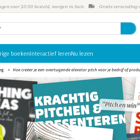
gen voor 23:00 besteld, morgen in huis
Gratis verzending
rige boeken
Interactief leren
Nu lezen
ng
Hoe creëer je een overtuigende elevator pitch voor je bedrijf of prod
"Pitch en win"
"Pitch en win"