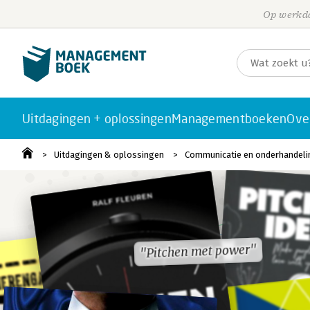
Op werkda
Uitdagingen + oplossingen
Managementboeken
Ove
Uitdagingen & oplossingen
Communicatie en onderhandeli
"Pitchen met power"
"Pitchen met power"