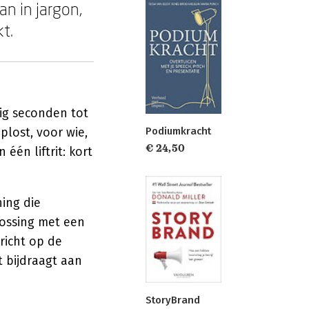
an in jargon,
kt.
ig seconden tot
Podiumkracht
plost, voor wie,
€ 24,50
één liftrit: kort
ing die
lossing met een
richt op de
et bijdraagt aan
StoryBrand