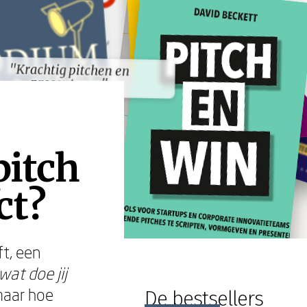
"Krachtig pitchen en
"Krachtig pitchen en
presenteren"
presenteren"
pitch
ct?
ft, een
wat doe jij
maar hoe
De bestsellers