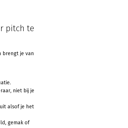
 pitch te
 brengt je van
atie.
aar, niet bij je
uit alsof je het
eld, gemak of