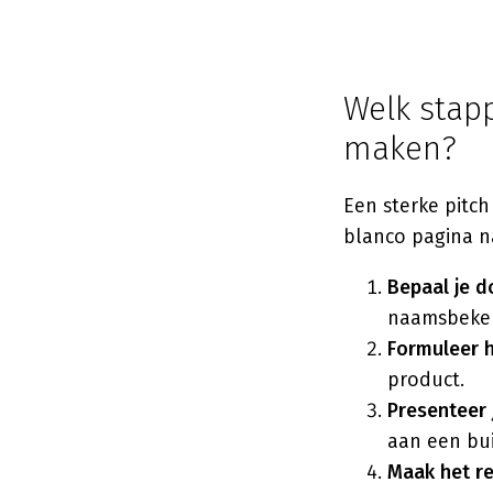
Welk stapp
maken?
Een sterke pitc
blanco pagina na
Bepaal je d
naamsbekendh
Formuleer 
product.
Presenteer 
aan een bui
Maak het re