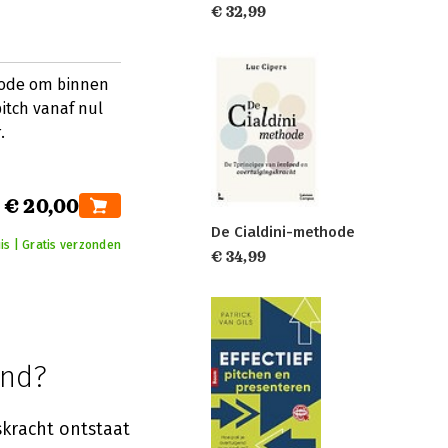
€ 32,99
hode om binnen
itch vanaf nul
.
€ 20,00
De Cialdini-methode
is | Gratis verzonden
€ 34,99
end?
skracht ontstaat