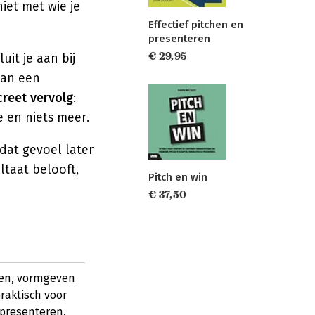
iet met wie je
Effectief pitchen en
presenteren
€ 29,95
sluit je aan bij
kan een
reet vervolg
:
e en niets meer.
dat gevoel later
ltaat belooft,
Pitch en win
€ 37,50
pten, vormgeven
raktisch voor
l presenteren.