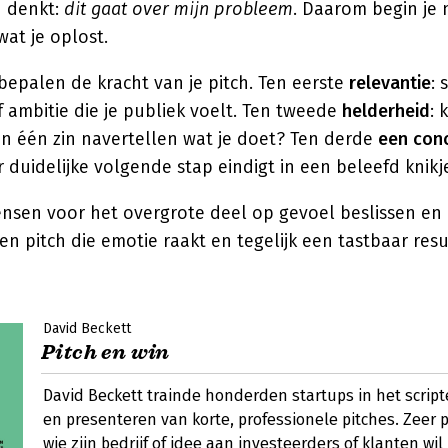
 denkt:
dit gaat over mijn probleem
. Daarom begin je n
at je oplost.
bepalen de kracht van je pitch. Ten eerste
relevantie
: 
 ambitie die je publiek voelt. Ten tweede
helderheid
: 
in één zin navertellen wat je doet? Ten derde
een conc
 duidelijke volgende stap eindigt in een beleefd knikj
sen voor het overgrote deel op gevoel beslissen en 
Een pitch die emotie raakt en tegelijk een tastbaar resu
David Beckett
Pitch en win
David Beckett trainde honderden startups in het scri
en presenteren van korte, professionele pitches. Zeer p
wie zijn bedrijf of idee aan investeerders of klanten wi