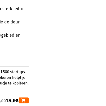
sterk feit of
ie de deur
akgebied en
1.500 startups.
oberen helpt je
rucje te kopiëren.
18,95
,90