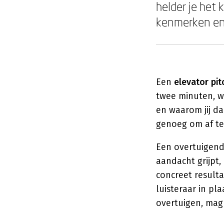
helder je het
kenmerken en d
Een
elevator pit
twee minuten, wa
en waarom jij daa
genoeg om af t
Een overtuigende
aandacht grijpt
concreet resulta
luisteraar in pla
overtuigen, mag 