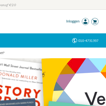
 vanaf €20
Inloggen
010-4731397
Personen
uct?
Trefwoorden