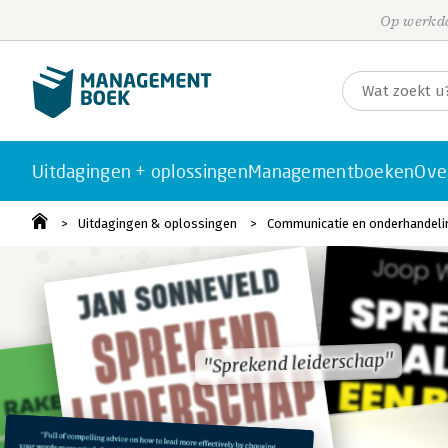
Op werkda
Uitdagingen + oplossingen
Managementboeken
Ove
Uitdagingen & oplossingen
Communicatie en onderhandeli
"Sprekend leiderschap"
"Sprekend leiderschap"