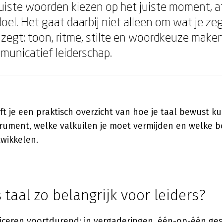
juiste woorden kiezen op het juiste moment, 
doel. Het gaat daarbij niet alleen om wat je ze
 zegt: toon, ritme, stilte en woordkeuze maken
mmunicatief leiderschap.
t je een praktisch overzicht van hoe je taal bewust ku
trument, welke valkuilen je moet vermijden en welke 
twikkelen.
taal zo belangrijk voor leiders?
ceren voortdurend: in vergaderingen, één-op-één ges