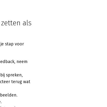
 zetten als
je stap voor
eedback, neem
bij spreken,
ecteer terug wat
rbeelden.
.