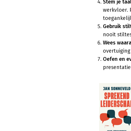
Stem je taal
werkvloer. 
toegankelij
Gebruik stil
nooit stilt
Wees waara
overtuiging
Oefen en ev
presentatie