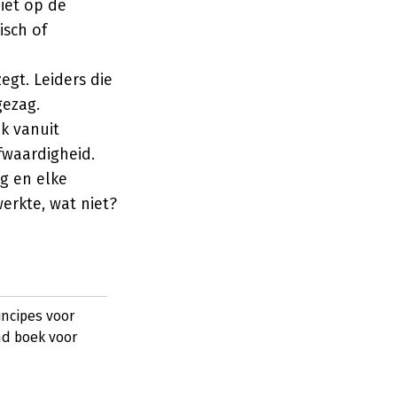
iet op de
isch of
egt. Leiders die
gezag.
k vanuit
ofwaardigheid.
g en elke
werkte, wat niet?
rincipes voor
nd boek voor