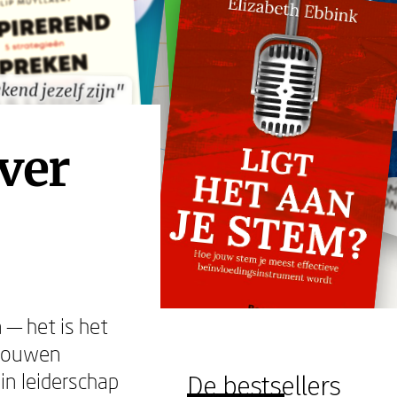
kend jezelf zijn"
kend jezelf zijn"
ever
 — het is het
trouwen
in leiderschap
De bestsellers