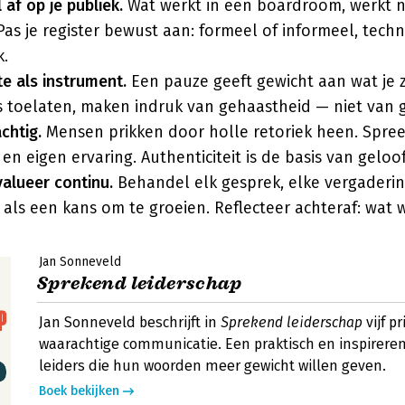
 af op je publiek.
Wat werkt in een boardroom, werkt n
Pas je register bewust aan: formeel of informeel, techn
k.
te als instrument.
Een pauze geeft gewicht aan wat je z
es toelaten, maken indruk van gehaastheid — niet van 
chtig.
Mensen prikken door holle retoriek heen. Spree
 en eigen ervaring. Authenticiteit is de basis van gelo
alueer continu.
Behandel elk gesprek, elke vergaderin
 als een kans om te groeien. Reflecteer achteraf: wat 
Jan Sonneveld
Sprekend leiderschap
Jan Sonneveld beschrijft in
Sprekend leiderschap
vijf p
waarachtige communicatie. Een praktisch en inspirere
leiders die hun woorden meer gewicht willen geven.
Boek bekijken