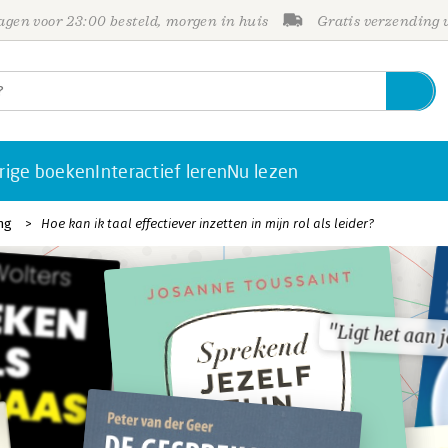
gen voor 23:00 besteld, morgen in huis
Gratis verzending
rige boeken
Interactief leren
Nu lezen
ng
Hoe kan ik taal effectiever inzetten in mijn rol als leider?
"Ligt het aan 
"Ligt het aan 