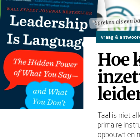
"Spreken als een b
"Spreken als een b
vraag & antwoor
Hoe k
inzet
leide
Taal is niet a
primaire inst
opbouwt en me