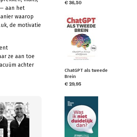
€ 36,50
 — aan het
manier waarop
uk, de motivatie
tent
ar ze aan toe
 vacuüm achter
ChatGPT als tweede
Brein
€ 29,95