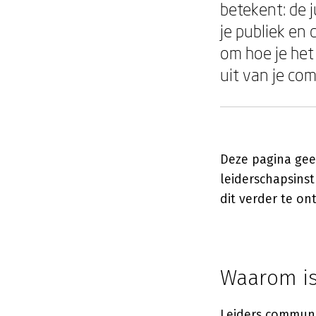
betekent: de 
je publiek en 
om hoe je het
uit van je co
Deze pagina geef
leiderschapsins
dit verder te on
Waarom is 
Leiders communi