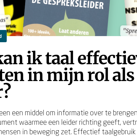
aas"
aas"
"Spre
"Spre
d
an ik taal effecti
ten in mijn rol als
r?
lleen een middel om informatie over te brengen
rument waarmee een leider richting geeft, ver
nsen in beweging zet. Effectief taalgebruik 