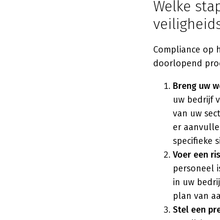
Welke sta
veiligheid
Compliance op h
doorlopend proc
Breng uw wet
uw bedrijf 
van uw sect
er aanvull
specifieke s
Voer een ris
personeel is
in uw bedri
plan van a
Stel een p