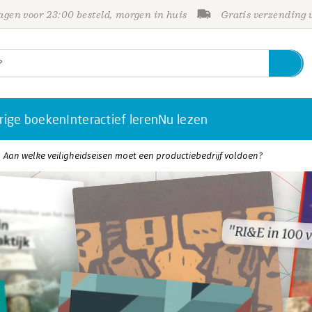
gen voor 23:00 besteld, morgen in huis
Gratis verzending
rige boeken
Interactief leren
Nu lezen
Aan welke veiligheidseisen moet een productiebedrijf voldoen?
"RI&E in 100 
"RI&E in 100 