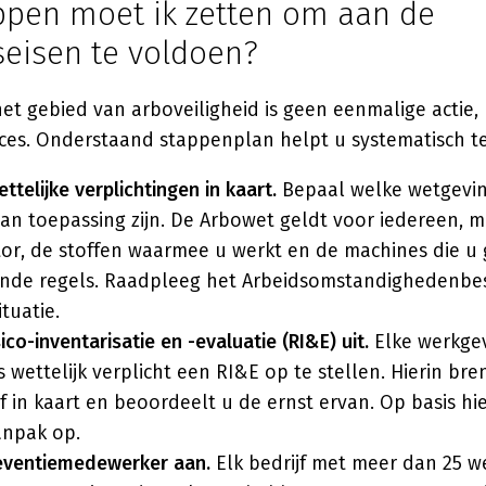
ppen moet ik zetten om aan de
seisen te voldoen?
et gebied van arboveiligheid is geen eenmalige actie,
es. Onderstaand stappenplan helpt u systematisch te
telijke verplichtingen in kaart.
Bepaal welke wetgevi
van toepassing zijn. De Arbowet geldt voor iedereen, m
or, de stoffen waarmee u werkt en de machines die u 
ende regels. Raadpleeg het Arbeidsomstandighedenbes
ituatie.
ico-inventarisatie en -evaluatie (RI&E) uit.
Elke werkge
 wettelijk verplicht een RI&E op te stellen. Hierin breng
jf in kaart en beoordeelt u de ernst ervan. Op basis hi
anpak op.
reventiemedewerker aan.
Elk bedrijf met meer dan 25 w