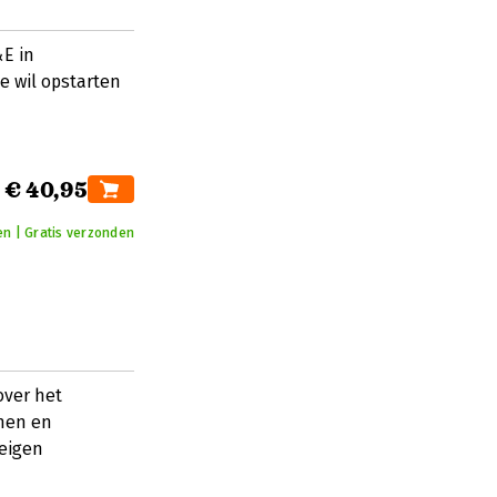
E in
ie wil opstarten
€ 40,95
en | Gratis verzonden
over het
onen en
 eigen