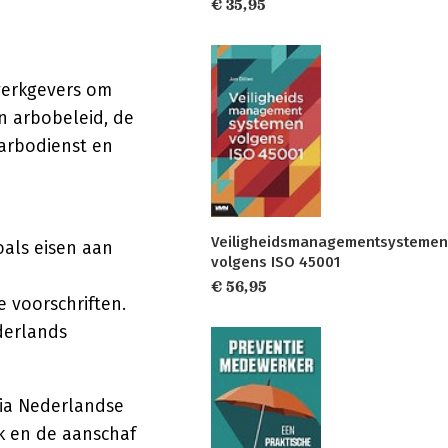
€ 35,95
 werkgevers om
n arbobeleid, de
arbodienst en
Veiligheidsmanagementsystemen
oals eisen aan
volgens ISO 45001
€ 56,95
 voorschriften.
derlands
via Nederlandse
ik en de aanschaf