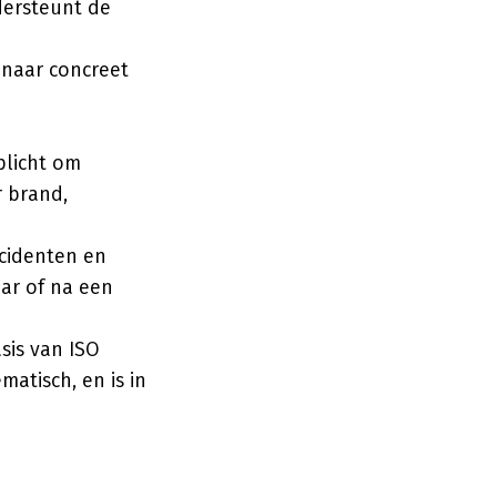
dersteunt de
 naar concreet
plicht om
 brand,
ncidenten en
aar of na een
is van ISO
atisch, en is in