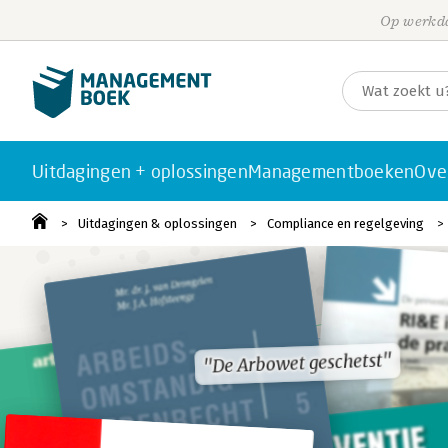
Op werkda
Uitdagingen + oplossingen
Managementboeken
Ove
Uitdagingen & oplossingen
Compliance en regelgeving
"De Arbowet geschetst"
"De Arbowet geschetst"