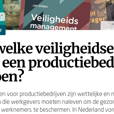
k"
k"
"
"
d
elke veiligheidse
een productiebedr
oen?
sen voor productiebedrijven zijn wettelijke en
en die werkgevers moeten naleven om de gezo
n werknemers te beschermen. In Nederland vo