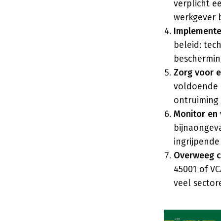
verplicht 
werkgever b
Implemente
beleid: tec
beschermin
Zorg voor e
voldoende 
ontruiming 
Monitor en 
bijnaongeva
ingrijpende 
Overweeg ce
45001 of VC
veel sector