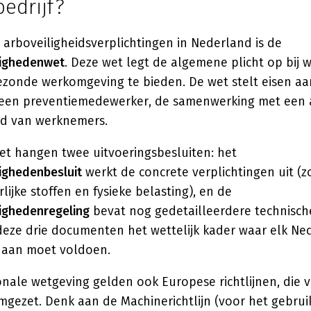
edrijf?
 arboveiligheidsverplichtingen in Nederland is de
ighedenwet
. Deze wet legt de algemene plicht op bij
gezonde werkomgeving te bieden. De wet stelt eisen aa
 een preventiemedewerker, de samenwerking met een 
id van werknemers.
t hangen twee uitvoeringsbesluiten: het
ighedenbesluit
werkt de concrete verplichtingen uit (z
lijke stoffen en fysieke belasting), en de
ighedenregeling
bevat nog gedetailleerdere technische
ze drie documenten het wettelijk kader waar elk Ne
f aan moet voldoen.
onale wetgeving gelden ook Europese richtlijnen, die 
mgezet. Denk aan de Machinerichtlijn (voor het gebru