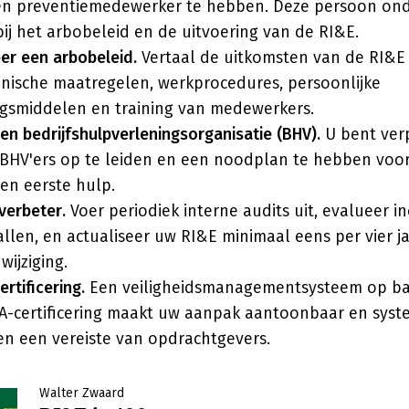
een preventiemedewerker te hebben. Deze persoon on
ij het arbobeleid en de uitvoering van de RI&E.
er een arbobeleid.
Vertaal de uitkomsten van de RI&E
hnische maatregelen, werkprocedures, persoonlijke
gsmiddelen en training van medewerkers.
en bedrijfshulpverleningsorganisatie (BHV).
U bent ver
BHV'ers op te leiden en een noodplan te hebben voor
en eerste hulp.
verbeter.
Voer periodiek interne audits uit, evalueer i
llen, en actualiseer uw RI&E minimaal eens per vier j
wijziging.
rtificering.
Een veiligheidsmanagementsysteem op bas
A-certificering maakt uw aanpak aantoonbaar en system
en een vereiste van opdrachtgevers.
Walter Zwaard