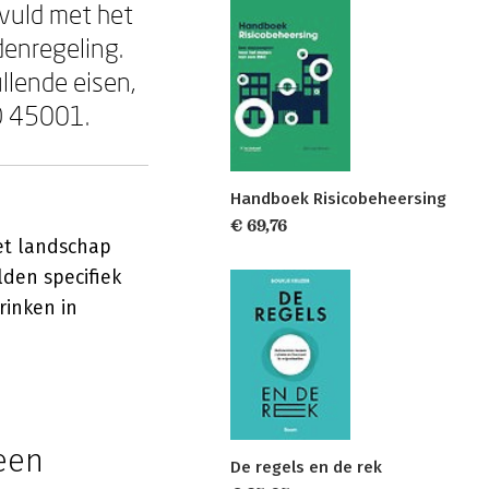
vuld met het
enregeling.
llende eisen,
SO 45001.
Handboek Risicobeheersing
€ 69,76
et landschap
lden specifiek
rinken in
 een
De regels en de rek