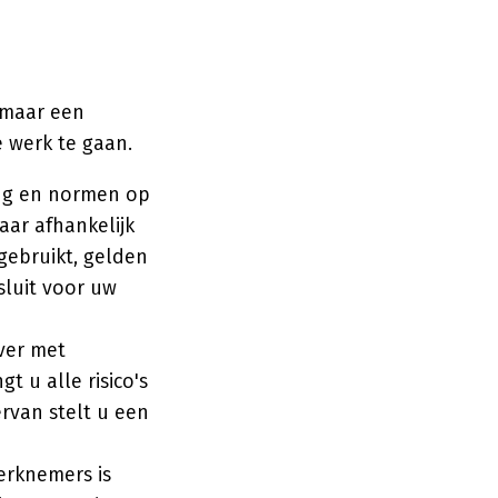
 maar een
 werk te gaan.
ng en normen op
aar afhankelijk
gebruikt, gelden
luit voor uw
ver met
t u alle risico's
ervan stelt u een
erknemers is