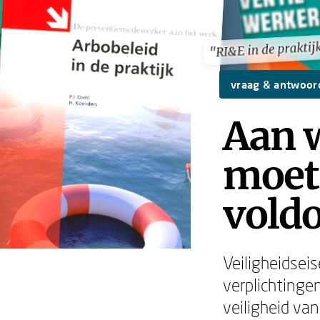
"RI&E in de praktij
"RI&E in de praktij
vraag & antwoor
Aan w
moet 
vold
Veiligheidsei
verplichting
veiligheid va