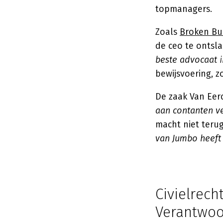
topmanagers.
Zoals
Broken Bu
de ceo te ontsla
beste advocaat i
bewijsvoering, zo
De zaak Van Eerd
aan contanten ve
macht niet teru
van Jumbo heeft 
Civielrech
Verantwoo