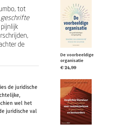
umbo, tot
geschrifte
ijnlijk
rschrijden,
achter de
De voorbeeldige
organisatie
€ 24,99
es de juridische
htelijke,
schien wel het
e juridische val