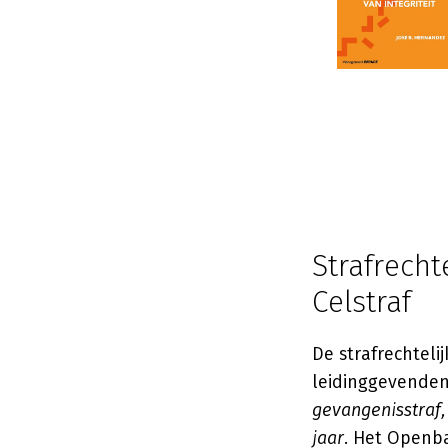
Strafrecht
Celstraf
De strafrechteli
leidinggevenden
gevangenisstraf,
jaar
. Het Openba