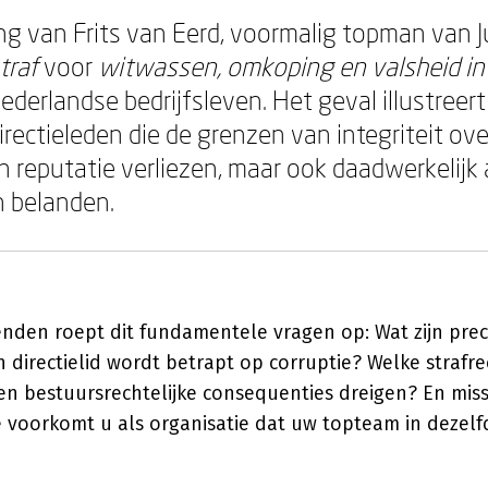
ng van Frits van Eerd, voormalig topman van J
traf
voor
witwassen, omkoping en valsheid in 
derlandse bedrijfsleven. Het geval illustreert p
directieleden die de grenzen van integriteit ove
n reputatie verliezen, maar ook daadwerkelijk 
n belanden.
nden roept dit fundamentele vragen op: Wat zijn preci
 directielid wordt betrapt op corruptie? Welke strafrec
e en bestuursrechtelijke consequenties dreigen? En mis
e voorkomt u als organisatie dat uw topteam in dezelfd