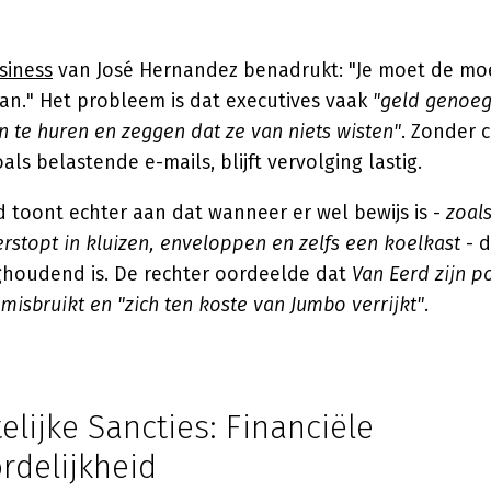
siness
van José Hernandez benadrukt: "Je moet de m
an." Het probleem is dat executives vaak
"geld genoe
n te huren en zeggen dat ze van niets wisten"
. Zonder 
als belastende e-mails, blijft vervolging lastig.
 toont echter aan dat wanneer er wel bewijs is -
zoal
rstopt in kluizen, enveloppen en zelfs een koelkast
- d
ghoudend is. De rechter oordeelde dat
Van Eerd zijn p
misbruikt en "zich ten koste van Jumbo verrijkt"
.
telijke Sancties: Financiële
rdelijkheid