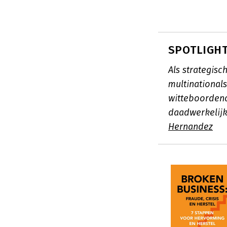
SPOTLIGHT
Als strategisc
multinational
witteboordenc
daadwerkelij
Hernandez