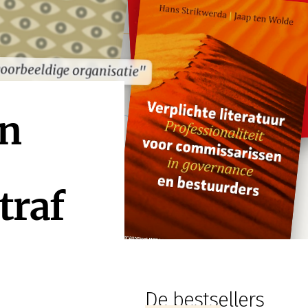
oorbeeldige organisatie"
oorbeeldige organisatie"
an
traf
De bestsellers