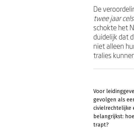
De veroordeli
twee jaar cels
schokte het Ne
duidelijk dat 
niet alleen hu
tralies kunne
Voor leidinggeve
gevolgen als een
civielrechtelijk
belangrijkst: ho
trapt?