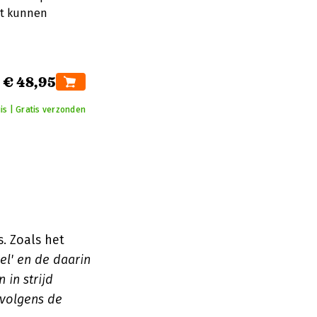
it kunnen
€ 48,95
is | Gratis verzonden
. Zoals het
el' en de daarin
 in strijd
 volgens de