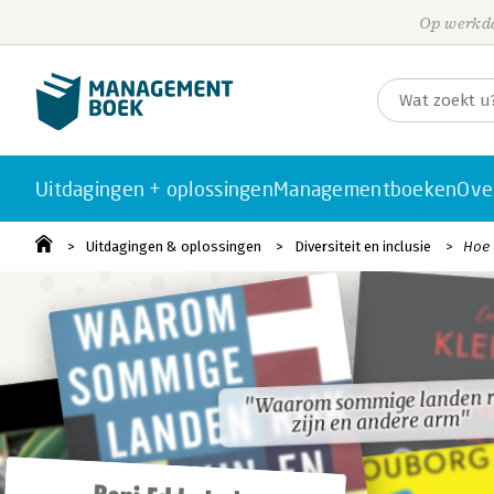
Op werkda
Uitdagingen + oplossingen
Managementboeken
Ove
Uitdagingen & oplossingen
Diversiteit en inclusie
Hoe 
"Waarom sommige landen r
"Waarom sommige landen r
zijn en andere arm"
zijn en andere arm"