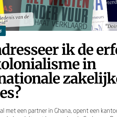
iedenis van de
iedenis van de
eid"
eid"
"Doin
"Doin
d
dresseer ik de erf
olonialisme in
nationale zakelijk
ies?
deal met een partner in Ghana, opent een kanto