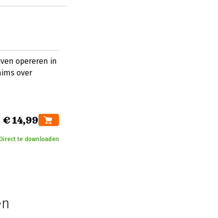
jven opereren in
laims over
€ 14,99
Direct te downloaden
en