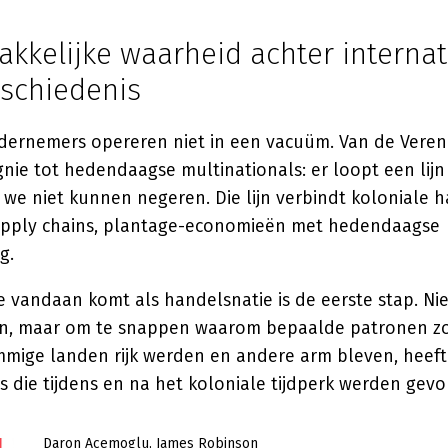
kkelijke waarheid achter internat
schiedenis
ernemers opereren niet in een vacuüm. Van de Veren
nie tot hedendaagse multinationals: er loopt een lijn
 we niet kunnen negeren. Die lijn verbindt koloniale
pply chains, plantage-economieën met hedendaagse
g.
e vandaan komt als handelsnatie is de eerste stap. Ni
en, maar om te snappen waarom bepaalde patronen z
mmige landen rijk werden en andere arm bleven, heeft
es die tijdens en na het koloniale tijdperk werden gev
Daron Acemoglu
James Robinson