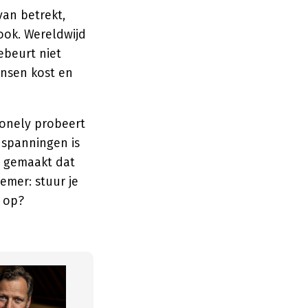
van betrekt,
 ook. Wereldwijd
ebeurt niet
ensen kost en
lonely probeert
inspanningen is
x gemaakt dat
emer: stuur je
t op?