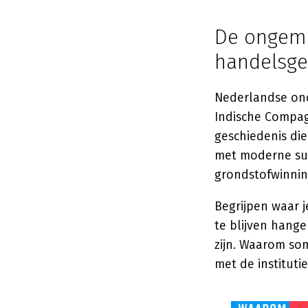
De ongema
handelsge
Nederlandse ond
Indische Compag
geschiedenis die
met moderne su
grondstofwinnin
Begrijpen waar j
te blijven hang
zijn. Waarom so
met de instituti