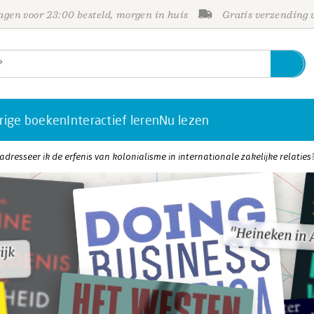
gen voor 23:00 besteld, morgen in huis
Gratis verzending
rige boeken
Interactief leren
Nu lezen
adresseer ik de erfenis van kolonialisme in internationale zakelijke relaties
"Heineken in 
"Heineken in 
ijk
ijk