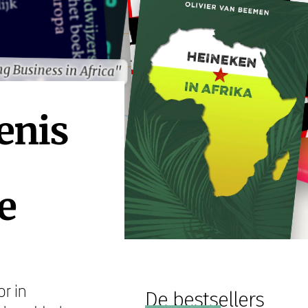
g Business in Africa"
g Business in Africa"
enis
e
or in
De bestsellers