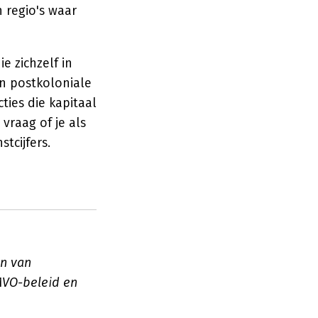
n regio's waar
e zichzelf in
n postkoloniale
ties die kapitaal
vraag of je als
tcijfers.
en van
 MVO-beleid en