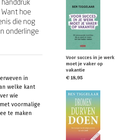
e handdruk
s. Want hoe
enis die nog
n onderlinge
Voor succes in je werk
moet je vaker op
vakantie
verweven in
€ 18,95
an welke kant
ver wie
r met voormalige
rmee te maken