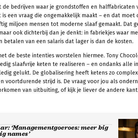
at de bedrijven waar je grondstoffen en halffabricaten 
Het is een vraag die ongemakkelijk maakt – en dat moet
jftig miljoen mensen tot moderne slaaf gemaakt. Dat g
maar ook dichterbij dan je denkt: in fabriekjes waar m
betalen van een salaris dat lager is dan de kosten.
 met de beste intenties worstelen hiermee. Tony Choco
ledig slaafvrije keten te realiseren – en ondanks alle 
ledig gelukt. De globalisering heeft ketens zo comple
n voortdurende strijd is. De vraag voor jou als ondern
orkomen van uitbuiting, of kijk je liever de andere kan
aar: ‘Managementgoeroes: meer big
big names’