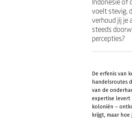
Indonesië of 
voelt stevig, 
verhoud jij j
steeds doorw
percepties?
De erfenis van k
handelsroutes d
van de onderhan
expertise levert
koloniën – ontko
krijgt, maar hoe