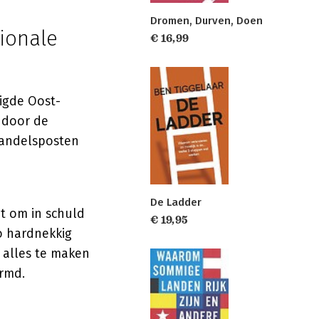
Dromen, Durven, Doen
ionale
€ 16,99
igde Oost-
 door de
 handelsposten
De Ladder
et om in schuld
€ 19,95
o hardnekkig
 alles te maken
ormd.