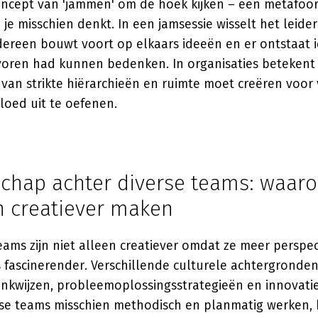
oncept van 'jammen' om de hoek kijken – een metafoor
n je misschien denkt. In een jamsessie wisselt het leide
dereen bouwt voort op elkaars ideeën en er ontstaat i
oren had kunnen bedenken. In organisaties betekent 
van strikte hiërarchieën en ruimte moet creëren voor 
oed uit te oefenen.
chap achter diverse teams: waar
n creatiever maken
teams zijn niet alleen creatiever omdat ze meer persp
s fascinerender. Verschillende culturele achtergrond
enkwijzen, probleemoplossingsstrategieën en innovati
e teams misschien methodisch en planmatig werken, 