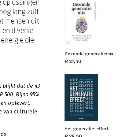
e oplossingen
nog lang zult
met mensen uit
 en diverse
 energie die
Gezonde generatiemix
€ 27,50
blijkt dat de 43
P 500
.
Bijna 95%
ven oplevert
.
e van culturele
Het generatie-effect
eds
€ 28,50