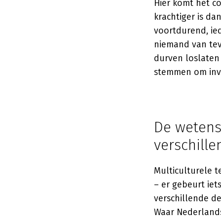
Hier komt het c
krachtiger is da
voortdurend, ie
niemand van tev
durven loslaten 
stemmen om invl
De wetens
verschille
Multiculturele 
– er gebeurt iet
verschillende d
Waar Nederlands