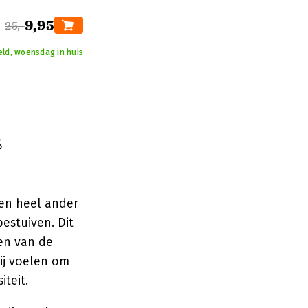
9,95
25,-
eld, woensdag in huis
s
een heel ander
estuiven. Dit
ren van de
ij voelen om
teit.