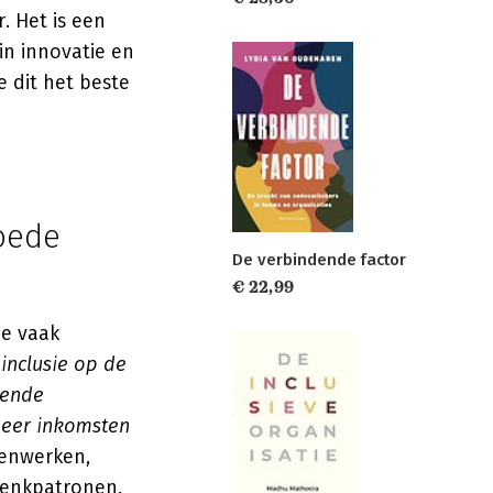
. Het is een
in innovatie en
e dit het beste
goede
De verbindende factor
€ 22,99
de vaak
 inclusie op de
lende
meer inkomsten
menwerken,
denkpatronen.