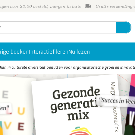
gen voor 23:00 besteld, morgen in huis
Gratis verzending
rige boeken
Interactief leren
Nu lezen
kan ik culturele diversiteit benutten voor organisatorische groei en innovat
"Succes in Ve
"Succes in Ve
den"
den"