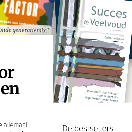
onde generatiemix"
onde generatiemix"
or
 en
e allemaal
De bestsellers