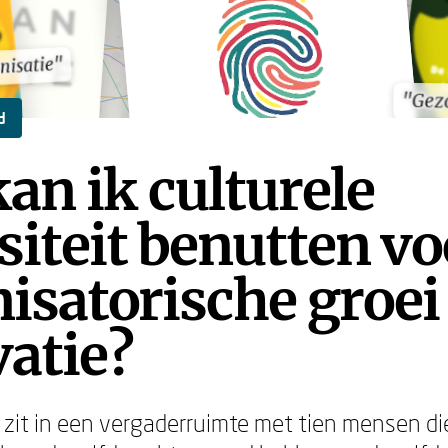
nisatie"
nisatie"
"Gez
"Gez
d
an ik culturele
siteit benutten vo
isatorische groei
atie?
je zit in een vergaderruimte met tien mensen di