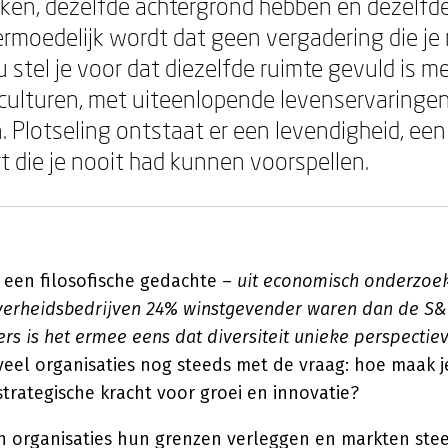
ken, dezelfde achtergrond hebben en dezelfd
rmoedelijk wordt dat geen vergadering die je 
u stel je voor dat diezelfde ruimte gevuld is 
 culturen, met uiteenlopende levenservaringen
. Plotseling ontstaat er een levendigheid, een
t die je nooit had kunnen voorspellen.
en een filosofische gedachte –
uit economisch onderzoek 
verheidsbedrijven 24% winstgevender waren dan de S&
rs is het ermee eens dat diversiteit unieke perspectie
veel organisaties nog steeds met de vraag: hoe maak j
strategische kracht voor groei en innovatie?
rin organisaties hun grenzen verleggen en markten ste