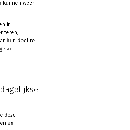
den kunnen weer
en in
nteren,
ar hun doel te
ng van
dagelijkse
je deze
ten en