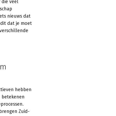
 die veel
rschap
ets nieuws dat
dit dat je moet
verschillende
om
ectieven hebben
en betekenen
eprocessen.
brengen Zuid-