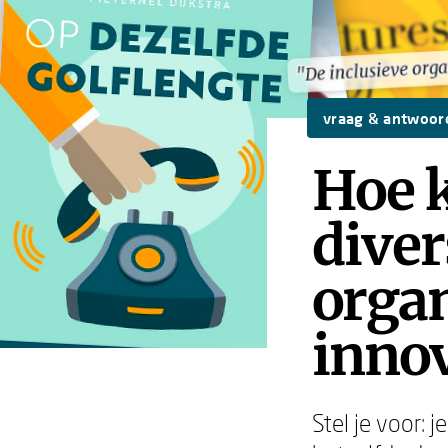
"De inclusieve orga
"De inclusieve orga
vraag & antwoor
Hoe k
diver
organ
innov
Stel je voor: 