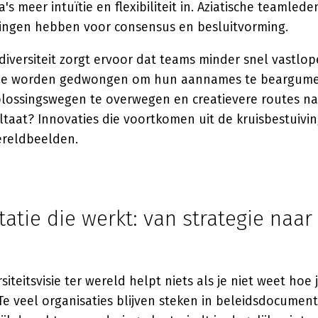
's meer intuïtie en flexibiliteit in. Aziatische teamle
ngen hebben voor consensus en besluitvorming.
diversiteit zorgt ervoor dat teams minder snel vastlop
Ze worden gedwongen om hun aannames te beargume
plossingswegen te overwegen en creatievere routes na
ltaat? Innovaties die voortkomen uit de kruisbestuivi
ereldbeelden.
tie die werkt: van strategie naar 
iteitsvisie ter wereld helpt niets als je niet weet hoe 
Te veel organisaties blijven steken in beleidsdocumen