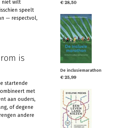
 niet wilt
€ 28,50
isschien speelt
an — respectvol,
arom is
De inclusiemarathon
€ 25,99
e startende
 combineert met
ent aan ouders,
ang, of degene
brengen andere