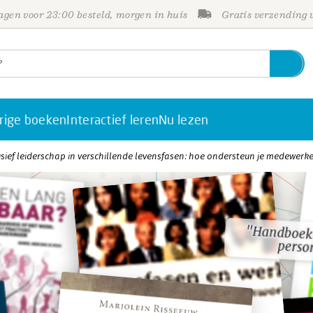
gen voor 23:00 besteld, morgen in huis
Gratis verzending
rige boeken
Interactief leren
Nu lezen
usief leiderschap in verschillende levensfasen: hoe ondersteun je medewer
"Handboek 
"Handboek 
perso
perso