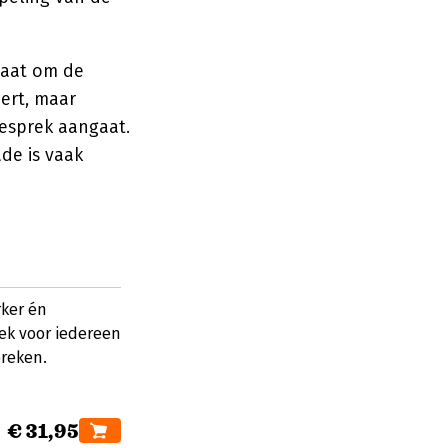
gaat om de
eert, maar
esprek aangaat.
ade is vaak
ker én
ek voor iedereen
preken.
€ 31,95