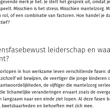
ggevende merk je het. Je stelt het gesprek uit, omdat je
speelt. Misschien is het stress. Misschien mantelzorg. M
 rol, of een combinatie van factoren. Hoe handel je d
ctief?
vensfasebewust leiderschap en wa
nt?
rlopen in hun werkzame leven verschillende fasen: d
 zichzelf wil bewijzen, de veertiger die jonge kinderen
ntwoordelijkheden, de vijftiger die mantelzorg verle
ie lichamelijke veranderingen ervaart zoals de overg
an langzaam naar een einde ziet lopen. Al deze fasen 
 kwetsbaarheden en behoeften met zich mee.