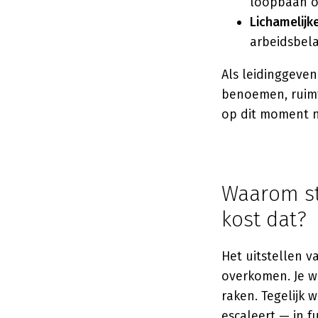
loopbaan o
Lichamelijk
arbeidsbel
Als leidinggeven
benoemen, ruimt
op dit moment n
Waarom st
kost dat?
Het uitstellen va
overkomen. Je wi
raken. Tegelijk 
escaleert — in f