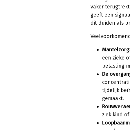
vaker terugtrekt
geeft een signa
dit duiden als p
Veelvoorkomende
Mantelzorg
een zieke o
belasting m
De overgan
concentrat
tijdelijk b
gemaakt.
Rouwverwerk
ziek kind o
Loopbaanmo