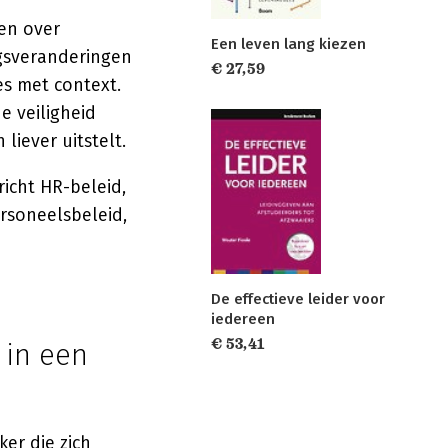
en over
Een leven lang kiezen
agsveranderingen
€ 27,59
s met context.
e veiligheid
liever uitstelt.
icht HR-beleid,
rsoneelsbeleid,
De effectieve leider voor
iedereen
€ 53,41
 in een
er die zich