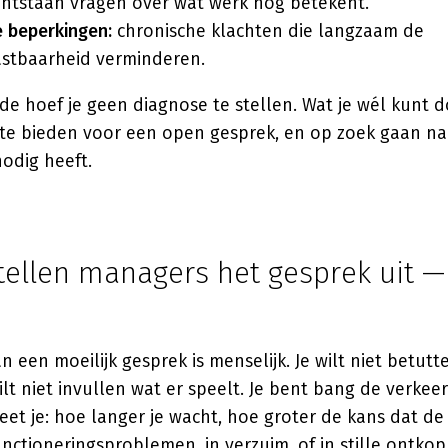
ntstaan vragen over wat werk nog betekent.
e beperkingen:
chronische klachten die langzaam de
astbaarheid verminderen.
de hoef je geen diagnose te stellen. Wat je wél kunt d
e bieden voor een open gesprek, en op zoek gaan n
odig heeft.
ellen managers het gesprek uit —
n een moeilijk gesprek is menselijk. Je wilt niet betutt
lt niet invullen wat er speelt. Je bent bang de verkee
weet je: hoe langer je wacht, hoe groter de kans dat de 
unctioneringsproblemen, in verzuim, of in stille ontko