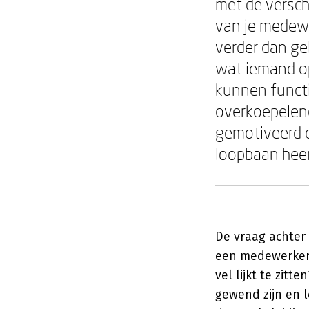
met de versc
van je medewe
verder dan ge
wat iemand op
kunnen functi
overkoepelend
gemotiveerd e
loopbaan hee
De vraag achter 
een medewerker d
vel lijkt te zitt
gewend zijn en le