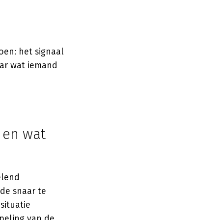
oen: het signaal
aar wat iemand
 en wat
elend
rde snaar te
situatie
ppeling van de