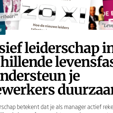
zetbaar?"
zetbaar?"
"Lev
"Lev
d
sief leiderschap i
hillende levensfa
ndersteun je
werkers duurza
derschap betekent dat je als manager actief re