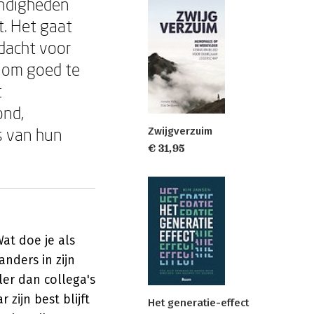
andigheden
t. Het gaat
dacht voor
t om goed te
t
ond,
s van hun
Zwijgverzuim
€ 31,95
Wat doe je als
nders in zijn
eler dan collega's
zijn best blijft
Het generatie-effect