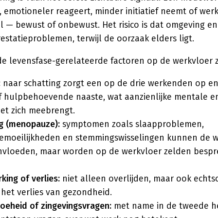
, emotioneler reageert, minder initiatief neemt of werk
al — bewust of onbewust. Het risico is dat omgeving e
restatieproblemen, terwijl de oorzaak elders ligt.
 levensfase-gerelateerde factoren op de werkvloer zi
:
naar schatting zorgt een op de drie werkenden op e
f hulpbehoevende naaste, wat aanzienlijke mentale en
et zich meebrengt.
g (menopauze):
symptomen zoals slaapproblemen,
iemoeilijkheden en stemmingswisselingen kunnen de w
eïnvloeden, maar worden op de werkvloer zelden besp
ing of verlies:
niet alleen overlijden, maar ook echts
f het verlies van gezondheid.
eheid of zingevingsvragen:
met name in de tweede he