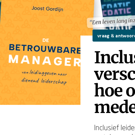
"Een leven lang in
"Een leven lang in
vraag & antwoor
Inclu
versc
hoe o
mede
Inclusief lei