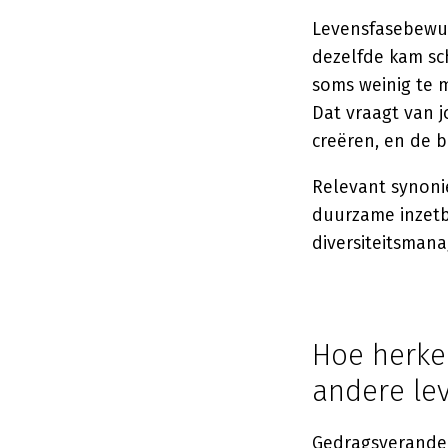
Levensfasebewus
dezelfde kam sc
soms weinig te 
Dat vraagt van j
creëren, en de b
Relevant synoni
duurzame inzetb
diversiteitsmana
Hoe herke
andere le
Gedragsveranderi