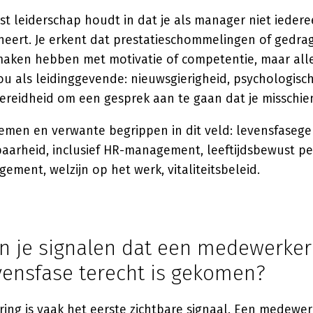
t leiderschap houdt in dat je als manager niet iedere
heert. Je erkent dat prestatieschommelingen of gedr
maken hebben met motivatie of competentie, maar alle
ou als leidinggevende: nieuwsgierigheid, psychologisch
ereidheid om een gesprek aan te gaan dat je misschien 
emen en verwante begrippen in dit veld: levensfaseger
aarheid, inclusief HR-management, leeftijdsbewust pe
gement, welzijn op het werk, vitaliteitsbeleid.
n je signalen dat een medewerker
vensfase terecht is gekomen?
ng is vaak het eerste zichtbare signaal. Een medewerk