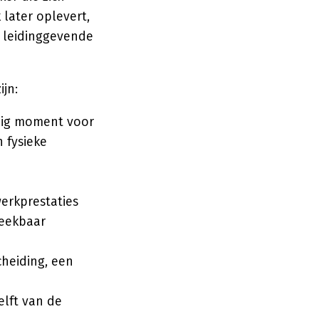
 later oplevert,
n leidinggevende
jn:
nig moment voor
 fysieke
erkprestaties
reekbaar
cheiding, een
lft van de