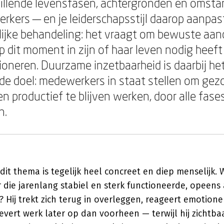
hillende levensfasen, achtergronden en omst
rkers — en je leiderschapsstijl daarop aanpas
lijke behandeling: het vraagt om bewuste aan
 dit moment in zijn of haar leven nodig heef
oneren. Duurzame inzetbaarheid is daarbij he
e doel: medewerkers in staat stellen om gez
n productief te blijven werken, door alle fase
n.
dit thema is tegelijk heel concreet en diep menselijk. 
ie jarenlang stabiel en sterk functioneerde, opeens a
en? Hij trekt zich terug in overleggen, reageert emotion
vert werk later op dan voorheen — terwijl hij zichtbaar 