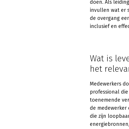
doen. Als leidin
invullen wat er 
de overgang een
inclusief en effe
Wat is le
het releva
Medewerkers doo
professional die
toenemende vera
de medewerker d
die zijn loopba
energiebronnen,