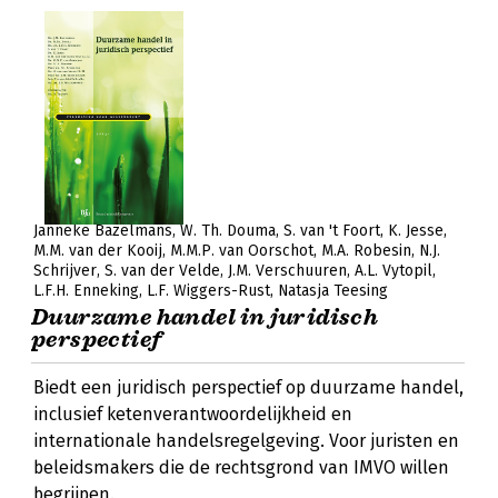
Janneke Bazelmans
W. Th. Douma
S. van 't Foort
K. Jesse
M.M. van der Kooij
M.M.P. van Oorschot
M.A. Robesin
N.J.
Schrijver
S. van der Velde
J.M. Verschuuren
A.L. Vytopil
L.F.H. Enneking
L.F. Wiggers-Rust
Natasja Teesing
Duurzame handel in juridisch
perspectief
Biedt een juridisch perspectief op duurzame handel,
inclusief ketenverantwoordelijkheid en
internationale handelsregelgeving. Voor juristen en
beleidsmakers die de rechtsgrond van IMVO willen
begrijpen.