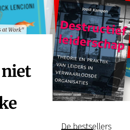
s at Work"
s at Work"
 niet
jke
De bestsellers