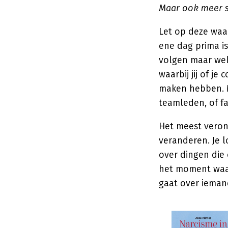
Maar ook meer s
Let op deze waar
ene dag prima is
volgen maar wel
waarbij jij of j
maken hebben. M
teamleden, of fa
Het meest veront
veranderen. Je l
over dingen die 
het moment waaro
gaat over iemand