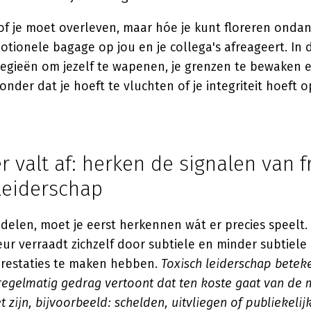
 of je moet overleven, maar hóe je kunt floreren ondan
motionele bagage op jou en je collega's afreageert. In d
egieën om jezelf te wapenen, je grenzen te bewaken en
onder dat je hoeft te vluchten of je integriteit hoeft o
 valt af: herken de signalen van f
leiderschap
delen, moet je eerst herkennen wát er precies speelt. 
ur verraadt zichzelf door subtiele en minder subtiele 
prestaties te maken hebben.
Toxisch leiderschap betek
regelmatig gedrag vertoont dat ten koste gaat van de 
t zijn, bijvoorbeeld: schelden, uitvliegen of publiekeli