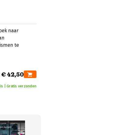
oek naar
van
ismen te
€ 42,50
is | Gratis verzonden