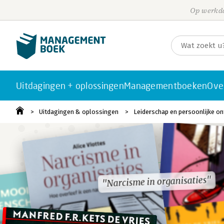
Op werkda
Uitdagingen + oplossingen
Managementboeken
Ove
Uitdagingen & oplossingen
Leiderschap en persoonlijke on
"Narcisme in organisaties"
"Narcisme in organisaties"