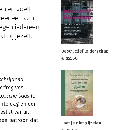
en en voelt
weer een van
tegen iedereen
 bij jezelf:
Destructief leiderschap
€ 42,50
schrijdend
gedrag van
oxische baas te
echte dag en een
eslist vanuit
n een patroon dat
Laat je niet gijzelen