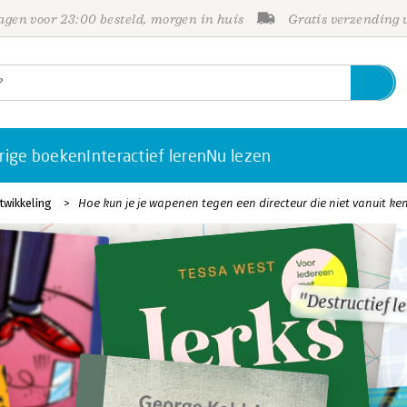
gen voor 23:00 besteld, morgen in huis
Gratis verzending
rige boeken
Interactief leren
Nu lezen
twikkeling
Hoe kun je je wapenen tegen een directeur die niet vanuit ken
"Destructief l
"Destructief l