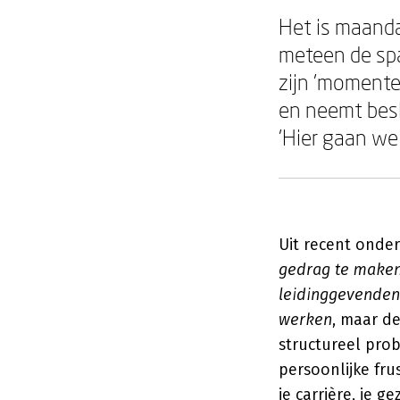
Het is maanda
meteen de spa
zijn 'momente
en neemt besli
'Hier gaan we 
Uit recent onder
gedrag te maken
leidinggevenden 
werken
, maar de
structureel prob
persoonlijke frus
je carrière, je 