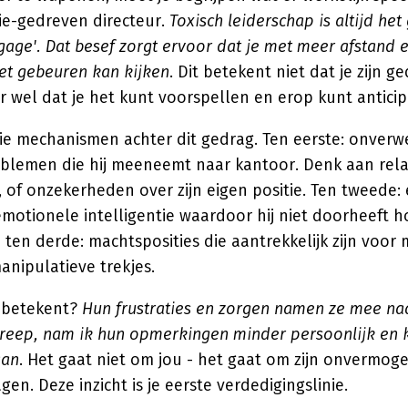
ie-gedreven directeur.
Toxisch leiderschap is altijd het
gage'. Dat besef zorgt ervoor dat je met meer afstand 
et gebeuren kan kijken
. Dit betekent niet dat je zijn 
 wel dat je het kunt voorspellen en erop kunt anticip
rie mechanismen achter dit gedrag. Ten eerste: onverw
oblemen die hij meeneemt naar kantoor. Denk aan rel
s, of onzekerheden over zijn eigen positie. Ten tweede
 emotionele intelligentie waardoor hij niet doorheeft h
En ten derde: machtsposities die aantrekkelijk zijn voo
manipulatieve trekjes.
u betekent?
Hun frustraties en zorgen namen ze mee na
greep, nam ik hun opmerkingen minder persoonlijk en 
aan
. Het gaat niet om jou - het gaat om zijn onvermoge
en. Deze inzicht is je eerste verdedigingslinie.