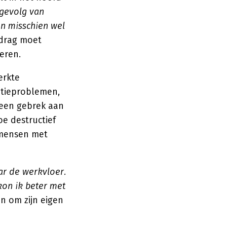
 gevolg van
en misschien wel
gedrag moet
eren.
erkte
atieproblemen,
: een gebrek aan
oe destructief
r mensen met
ar de werkvloer.
kon ik beter met
n om zijn eigen