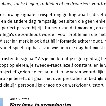
ubtiel, zoals: liegen, roddelen of medewerkers voortr
schuwingssignalen: wispelturig gedrag waarbij dezelfd
 en de andere dag rampzalig, besluiten die geen enkel
 perfect passen bij zijn humeur van dat moment, en 
e collega's de zondebok worden voor problemen die niets
isschien merk je ook dat hij informatie achterhoudt, 
voriet speelt op basis van wie hem die dag het minst ir
rustende signaal? Als je merkt dat je eigen gedrag be
oopt op eieren, je tweede-raadt jezelf constant, en je v
objectief gezien helemaal niet jouw verantwoordelijkhei
p je beseft: dit gaat niet over prestaties of bedrijfsr
 die zijn persoonlijke chaos op de werkvloer uitstort.
Alice Vlottes
Narcisme in organisaties