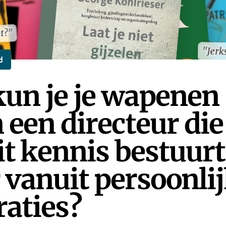
at?"
at?"
"Jerk
"Jerk
d
un je je wapenen
 een directeur die
t kennis bestuurt
vanuit persoonli
raties?