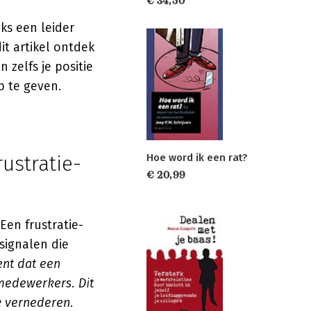
€ 34,50
ks een leider
it artikel ontdek
 zelfs je positie
p te geven.
rustratie-
Hoe word ik een rat?
€ 20,99
Een frustratie-
signalen die
ent dat een
medewerkers. Dit
jk vernederen.