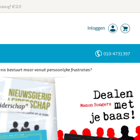
 vanaf €20
Inloggen
010-4731397
Personen
nis bestuurt maar vanuit persoonlijke frustraties?
Trefwoorden
eiderschap"
eiderschap"