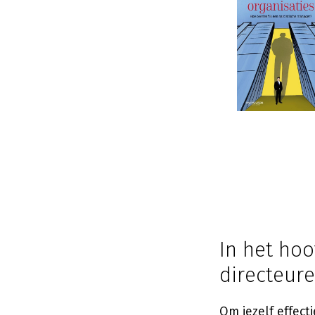
In het ho
directeur
Om jezelf effect