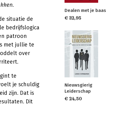
ekken
.
Dealen met je baas
€ 32,95
e situatie de
e bedrijfslogica
een patroon
 met jullie te
roddelt over
riteert.
gint te
oelt je schuldig
Nieuwsgierig
Leiderschap
d zijn. Dat is
€ 24,50
esultaten. Dit