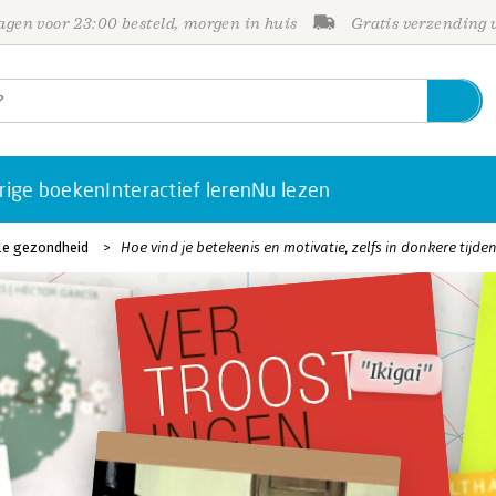
gen voor 23:00 besteld, morgen in huis
Gratis verzending
rige boeken
Interactief leren
Nu lezen
ale gezondheid
Hoe vind je betekenis en motivatie, zelfs in donkere tijde
"Ikigai"
"Ikigai"