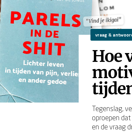
"Vind je ikigai"
"Vind je ikigai"
vraag & antwoor
Hoe v
motiv
tijde
Tegenslag, ve
oproepen dat a
en de vraag dr