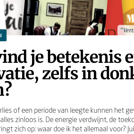
"Vert
"Vert
d
ind je betekenis 
atie, zelfs in don
n?
rlies of een periode van leegte kunnen het ge
lles zinloos is. De energie verdwijnt, de toek
ingt zich op: waar doe ik het allemaal voor? Jui