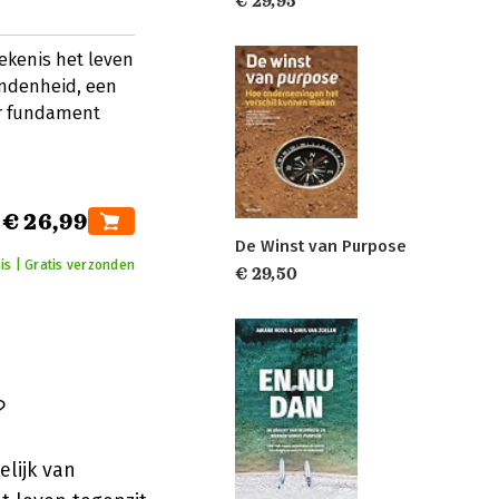
€ 29,95
ekenis het leven
bondenheid, een
er fundament
€ 26,99
De Winst van Purpose
is | Gratis verzonden
€ 29,50
?
elijk van