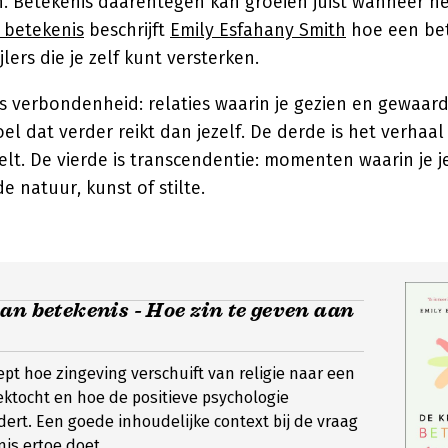
 Betekenis daarentegen kan groeien juist wanneer het
 betekenis
beschrijft
Emily Esfahany Smith
hoe een bet
jlers die je zelf kunt versterken.
 is verbondenheid: relaties waarin je gezien en gewaar
el dat verder reikt dan jezelf. De derde is het verhaal 
elt. De vierde is transcendentie: momenten waarin je jez
e natuur, kunst of stilte.
an betekenis - Hoe zin te geven aan
iept hoe zingeving verschuift van religie naar een
ektocht en hoe de positieve psychologie
ert. Een goede inhoudelijke context bij de vraag
is ertoe doet.