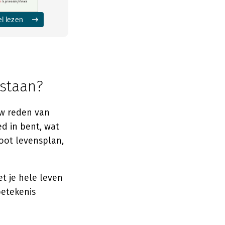
el lezen
 staan?
uw reden van
ed in bent, wat
root levensplan,
et je hele leven
betekenis