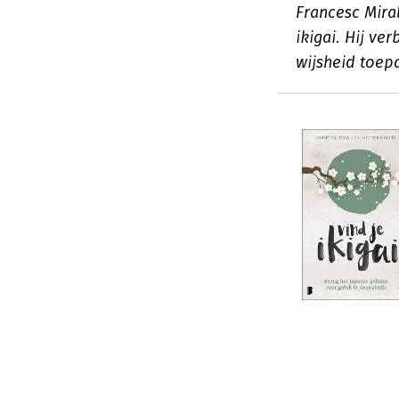
Francesc Mira
ikigai. Hij ve
wijsheid toep