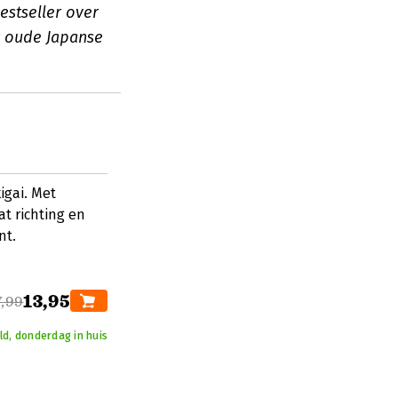
estseller over
kt oude Japanse
igai. Met
at richting en
nt.
13,95
7,99
ld, donderdag in huis