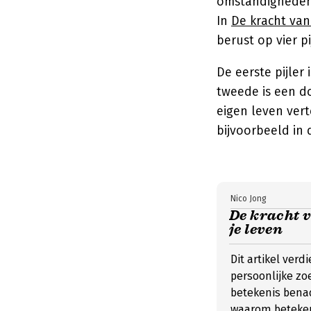
omstandigheden.
In
De kracht van
berust op vier pi
De eerste pijler
tweede is een do
eigen leven vert
bijvoorbeeld in d
Nico Jong
De kracht v
je leven
Dit artikel verd
persoonlijke zo
betekenis benad
waarom beteken