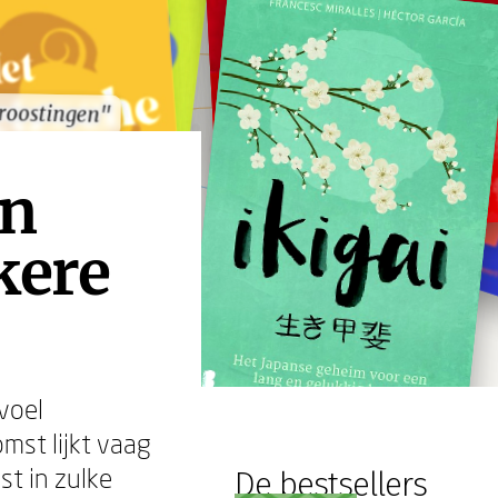
roostingen"
roostingen"
en
kere
voel
omst lijkt vaag
st in zulke
De bestsellers