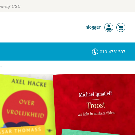
 vanaf €20
Inloggen
010-4731397
Personen
n?
Trefwoorden