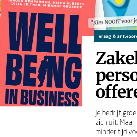
"Kies NOOIT voor j
"Kies NOOIT voor j
vraag & antwoor
Zakel
perso
offer
Je bedrijf gro
zich uit. Maar
minder tijd vo