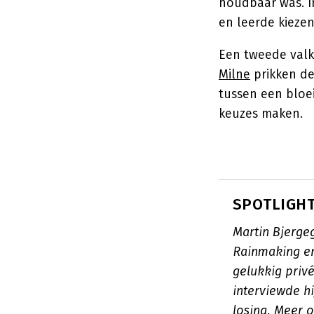
houdbaar was. 
en leerde kiezen
Een tweede valku
Milne
prikken d
tussen een bloe
keuzes maken.
SPOTLIGHT:
Martin Bjerge
Rainmaking e
gelukkig priv
interviewde h
losing
.
Meer o