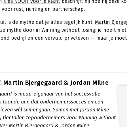
In
Kies NOOIT voor je klant
beschrijft hij hoe hij deze 
 voor rust, richting en partnerschap.
il is de mythe dat je álles tegelijk kunt.
Martin Bjerg
eze mythe door in
Winning without losing
: je hoeft nie
iend bedrijf en een vervuld privéleven — maar je moe
 Martin Bjergegaard & Jordan Milne
gaard is mede-eigenaar van het succesvolle
n toonde aan dat ondernemerssucces en een
éleven wél samengaan. Samen met Jordan Milne
ij tientallen topondernemers voor
Winning without
ver Martin Bjergegaard & Jordan Milne