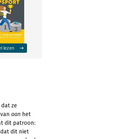
el lezen
 dat ze
s van
aan
het
t dit patroon:
 dat dit niet