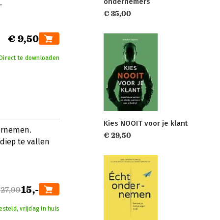
ondernemers
.
€ 35,00
€ 9,50
Direct te downloaden
Kies NOOIT voor je klant
dernemen.
€ 29,50
diep te vallen
15,-
27,99
teld, vrijdag in huis