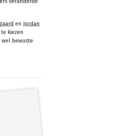
koers veranderde
egaard
en
Jordan
t te kiezen
t wel bewuste