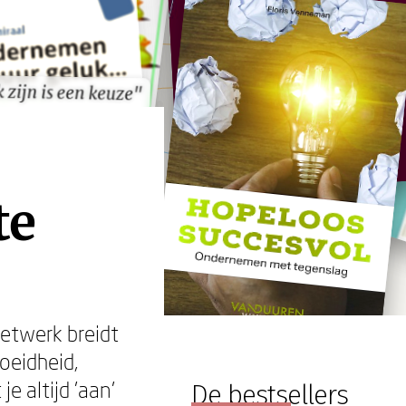
 zijn is een keuze"
 zijn is een keuze"
te
netwerk breidt
moeidheid,
e altijd 'aan'
De bestsellers