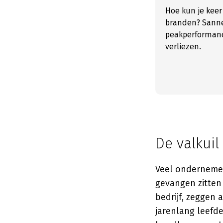
Hoe kun je keer
branden? Sanne
peakperformanc
verliezen.
De valkui
Veel ondernemer
gevangen zitten
bedrijf, zeggen a
jarenlang leefd