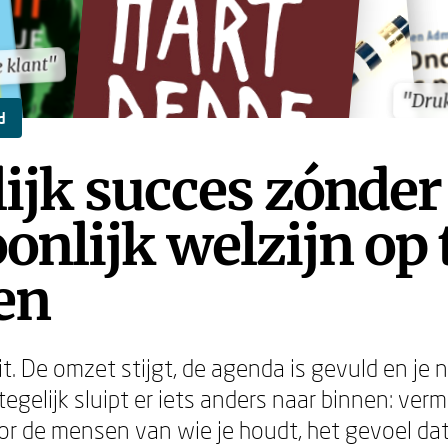
e klant"
e klant"
"Druk
"Druk
d
ijk succes zónder
onlijk welzijn op 
en
eit. De omzet stijgt, de agenda is gevuld en je 
 tegelijk sluipt er iets anders naar binnen: ver
or de mensen van wie je houdt, het gevoel dat j