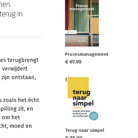
nen.
terug in
Procesmanagement
ces terugbrengt
€ 67,95
 verwijdert
zijn ontstaan,
s zoals het écht
illing zit, en
n om het
icht, moed en
Terug naar simpel
€ 25,00