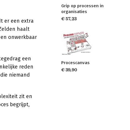
Grip op processen in
organisaties
€ 57,23
dt er een extra
Zelden haalt
 een onwerkbaar
tegedrag een
Procescanvas
nkelijke reden
€ 39,90
n die niemand
exiteit zit en
ces begrijpt,