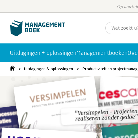
Op werkda
Uitdagingen + oplossingen
Managementboeken
Ove
Uitdagingen & oplossingen
Productiviteit en projectmana
"Versimpelen - Projecten
"Versimpelen - Projecten
realiseren zonder gedoe"
realiseren zonder gedoe"