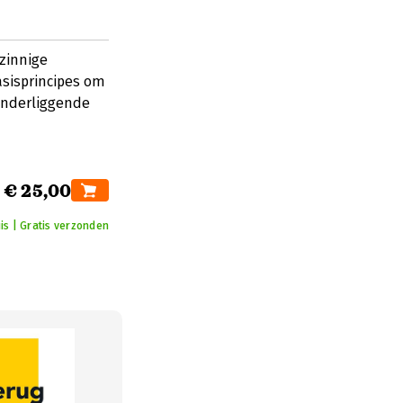
nzinnige
asisprincipes om
onderliggende
€ 25,00
is | Gratis verzonden