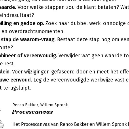
waarde.
Voor welke stappen zou de klant betalen? Wat 
 eindresultaat?
illing en gedoe op.
Zoek naar dubbel werk, onnodige c
n en overdrachtsmomenten.
ke stap de waarom-vraag.
Bestaat deze stap nog om een
oonte?
bineer of vereenvoudig.
Verwijder wat geen waarde t
e rest.
klein.
Voer wijzigingen gefaseerd door en meet het effe
euwe eenvoud.
Leg de vereenvoudigde werkwijze vast 
t terugsluipt.
Renco Bakker
Willem Spronk
Procescanvas
Het Procescanvas van Renco Bakker en Willem Spronk 