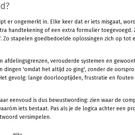
ld?
ipt er ongemerkt in. Elke keer dat er iets misgaat, wor
xtra handtekening of een extra formulier toegevoegd. 
af. Zo stapelen goedbedoelde oplossingen zich op tot
en afdelingsgrenzen, verouderde systemen en gewoon
 dingen 'omdat het altijd zo ging', zonder de oorspro
et gevolg: lange doorlooptijden, frustratie en foute
aar eenvoud is dus bewustwording: zien waar de compl
aróm iets bestaat. Pas als je de logica achter een pro
ntwoord versimpelen.
Wiko