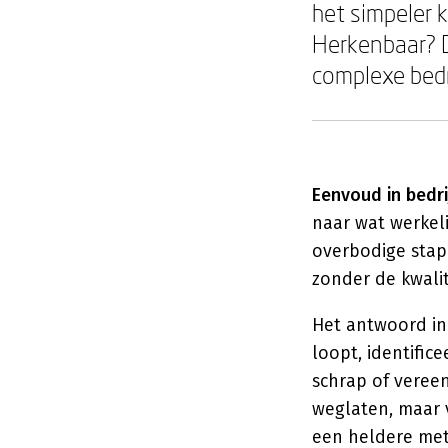
het simpeler 
Herkenbaar? D
complexe bedr
Eenvoud in bedr
naar wat werkeli
overbodige stapp
zonder de kwalit
Het antwoord in 
loopt, identific
schrap of veree
weglaten, maar v
een heldere me