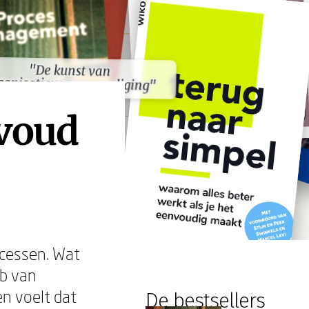
"De kunst van
"De kunst van
ganisatievereenvoudiging"
ganisatievereenvoudiging"
nvoud
ocessen. Wat
eb van
en voelt dat
De bestsellers