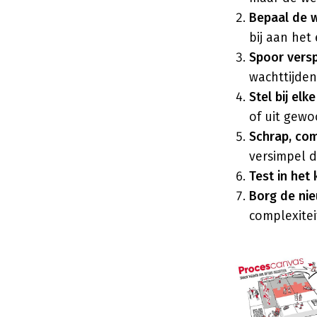
Bepaal de 
bij aan het
Spoor versp
wachttijde
Stel bij el
of uit gew
Schrap, com
versimpel d
Test in het 
Borg de ni
complexitei