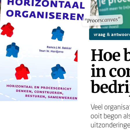
"Procescanvas"
"Procescanvas"
vraag & antwoor
Hoe 
in c
bedri
Veel organisa
ooit begon al
uitzonderinge