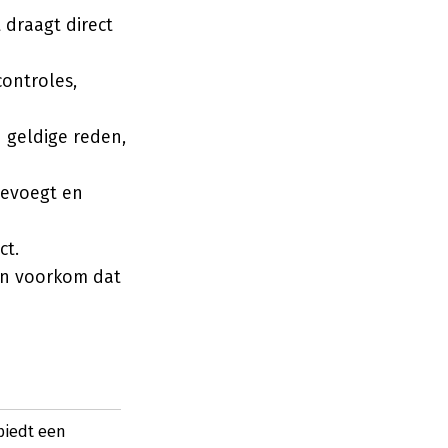
draagt direct
ontroles,
 geldige reden,
oevoegt en
ct.
en voorkom dat
biedt een