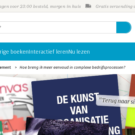
gen voor 23:00 besteld, morgen in huis
Gratis verzending
rige boeken
Interactief leren
Nu lezen
gement
Hoe breng ik meer eenvoud in complexe bedrijfsprocessen?
"Terug naar s
"Terug naar s