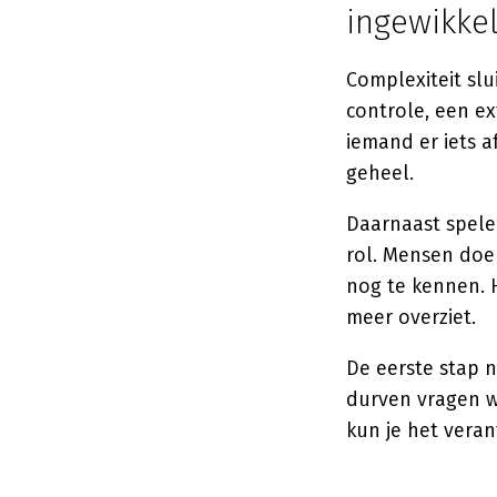
ingewikke
Complexiteit slu
controle, een e
iemand er iets 
geheel.
Daarnaast spel
rol. Mensen doen
nog te kennen. H
meer overziet.
De eerste stap n
durven vragen wa
kun je het vera