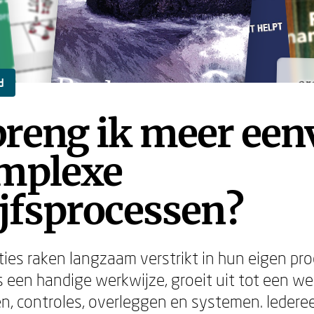
or
or
d
breng ik meer ee
omplexe
jfsprocessen?
ties raken langzaam verstrikt in hun eigen pr
s een handige werkwijze, groeit uit tot een w
n, controles, overleggen en systemen. Iedere