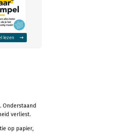
el lezen
t. Onderstaand
id verliest.
tie op papier,