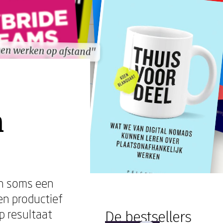
en werken op afstand"
en werken op afstand"
n
en soms een
en productief
op resultaat
De bestsellers