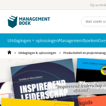
Op werkda
Uitdagingen + oplossingen
Managementboeken
Ove
Uitdagingen & oplossingen
Productiviteit en projectmana
"Inspirerend leiderschap 
"Inspirerend leiderschap 
afstand"
afstand"