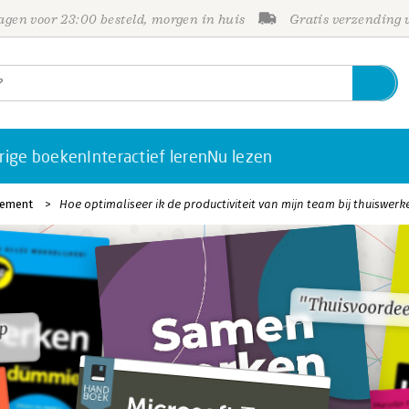
gen voor 23:00 besteld, morgen in huis
Gratis verzending
rige boeken
Interactief leren
Nu lezen
gement
Hoe optimaliseer ik de productiviteit van mijn team bij thuiswerk
"Thuisvoordee
"Thuisvoordee
op
op