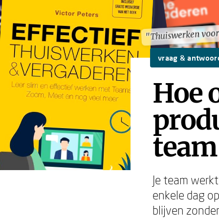
"Thuiswerken voo
"Thuiswerken voo
vraag & antwoor
Hoe o
produ
team
Je team werkt
enkele dag op
blijven zonder