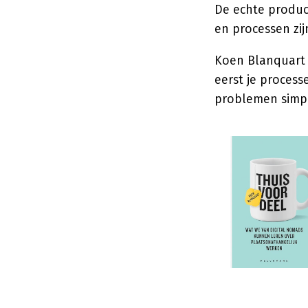
De echte produc
en processen zijn
Koen Blanquart l
eerst je proces
problemen simpe