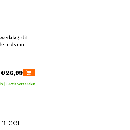
swerkdag: dit
ale tools om
€ 26,99
is | Gratis verzonden
an een