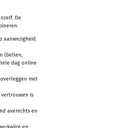
nzelf. De
bineren.
p aanwezigheid.
 (bellen,
hele dag online
 overleggen met
 vertrouwen is
nd averechts en
werkwijze en