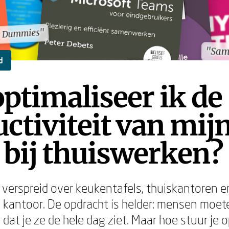
r Dummies"
r Dummies"
"Sam
"Sam
d
ptimaliseer ik de
ctiviteit van mij
 bij thuiswerken?
 verspreid over keukentafels, thuiskantoren 
 kantoor. De opdracht is helder: mensen moet
 dat je ze de hele dag ziet. Maar hoe stuur je 