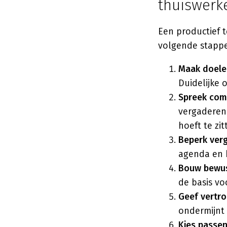
thuiswerk
Een productief 
volgende stappe
Maak doelen
Duidelijke 
Spreek comm
vergaderen)
hoeft te zit
Beperk verg
agenda en 
Bouw bewus
de basis vo
Geef vertr
ondermijnt 
Kies passen