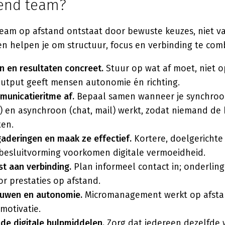
end team?
team op afstand ontstaat door bewuste keuzes, niet va
n helpen je om structuur, focus en verbinding te com
 en resultaten concreet.
Stuur op wat af moet, niet o
output geeft mensen autonomie én richting.
unicatieritme af.
Bepaal samen wanneer je synchroon
 en asynchroon (chat, mail) werkt, zodat niemand de 
ten.
aderingen en maak ze effectief.
Kortere, doelgerichte
besluitvorming voorkomen digitale vermoeidheid.
t aan verbinding.
Plan informeel contact in; onderling
or prestaties op afstand.
ouwen en autonomie.
Micromanagement werkt op afsta
motivatie.
de digitale hulpmiddelen.
Zorg dat iedereen dezelfde 