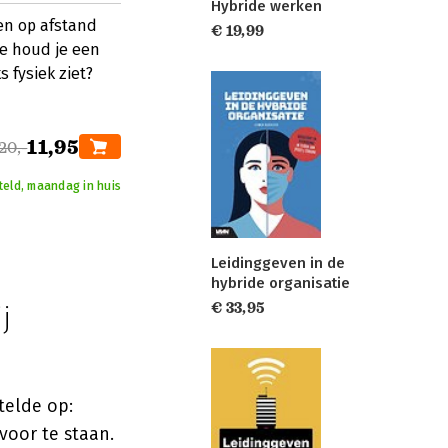
Hybride werken
en op afstand
€ 19,99
oe houd je een
 fysiek ziet?
11,95
20,-
teld, maandag in huis
Leidinggeven in de
hybride organisatie
€ 33,95
j
telde op:
 voor te staan.