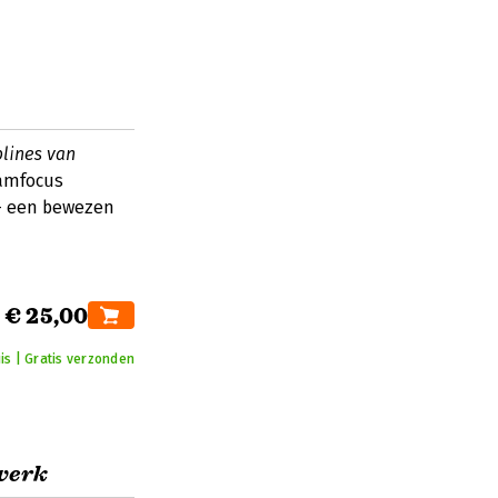
plines van
eamfocus
 — een bewezen
€ 25,00
is | Gratis verzonden
 werk