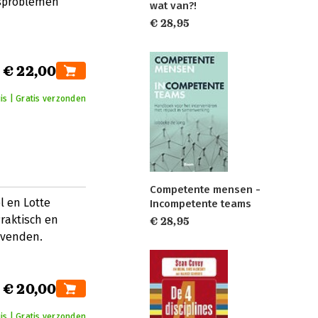
usproblemen
wat van?!
€ 28,95
€ 22,00
is | Gratis verzonden
Competente mensen -
l en Lotte
Incompetente teams
Praktisch en
€ 28,95
evenden.
€ 20,00
is | Gratis verzonden