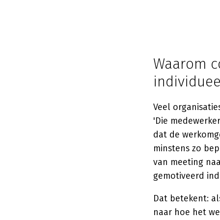
Waarom co
individue
Veel organisati
'Die medewerker
dat de werkomge
minstens zo bepa
van meeting naa
gemotiveerd ind
Dat betekent: al
naar hoe het we