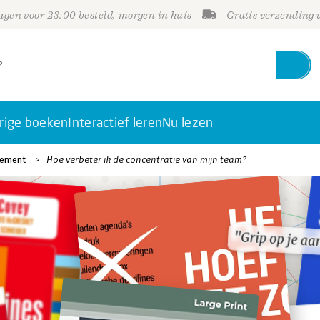
gen voor 23:00 besteld, morgen in huis
Gratis verzending
rige boeken
Interactief leren
Nu lezen
gement
Hoe verbeter ik de concentratie van mijn team?
"Grip op je a
"Grip op je a