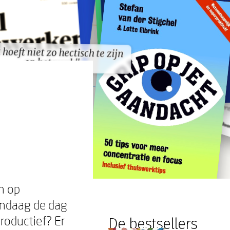
 hoeft niet zo hectisch te zijn
 hoeft niet zo hectisch te zijn
op het werk"
op het werk"
n op
andaag de dag
roductief? Er
De bestsellers