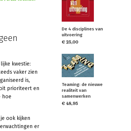
De 4 disciplines van
uitvoering
 geen
€ 25,00
ijke kwestie:
eeds vaker zien
aniseerd is,
Teaming: de nieuwe
it prioriteert en
realiteit van
— hoe
samenwerken
€ 48,95
je ook kijken
verwachtingen er