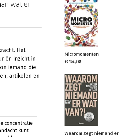
an wat er
kracht. Het
Micromomenten
r én inzicht in
€ 24,95
oon iemand die
en, artikelen en
oe concentratie
aandacht kunt
Waarom zegt niemand er