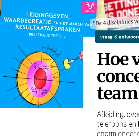
"De 4 disciplines v
"De 4 disciplines v
vraag & antwoor
Hoe v
conce
team
Afleiding, ov
telefoons en 
enorm onder d