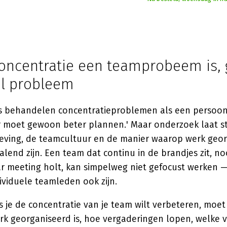
ncentratie een teamprobeem is,
el probleem
es behandelen concentratieproblemen als een persoonl
 moet gewoon beter plannen.' Maar onderzoek laat st
ving, de teamcultuur en de manier waarop werk georg
lend zijn. Een team dat continu in de brandjes zit, noo
r meeting holt, kan simpelweg niet gefocust werken 
ividuele teamleden ook zijn.
s je de concentratie van je team wilt verbeteren, moet 
rk georganiseerd is, hoe vergaderingen lopen, welke 