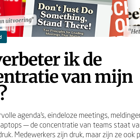
an uitvoering"
an uitvoering"
"Het
"Het
d
erbeter ik de
ntratie van mijn
?
ervolle agenda's, eindeloze meetings, meldinge
laptops — de concentratie van teams staat v
ruk. Medewerkers zijn druk, maar zijn ze ook p