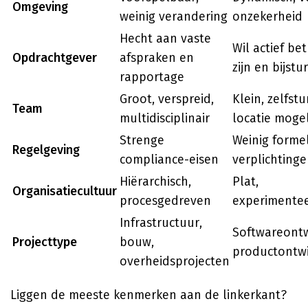
Omgeving
weinig verandering
onzekerheid
Hecht aan vaste
Wil actief be
Opdrachtgever
afspraken en
zijn en bijstu
rapportage
Groot, verspreid,
Klein, zelfst
Team
multidisciplinair
locatie mogel
Strenge
Weinig forme
Regelgeving
compliance-eisen
verplichting
Hiërarchisch,
Plat,
Organisatiecultuur
procesgedreven
experimentee
Infrastructuur,
Softwareontw
Projecttype
bouw,
productontwi
overheidsprojecten
Liggen de meeste kenmerken aan de linkerkant?