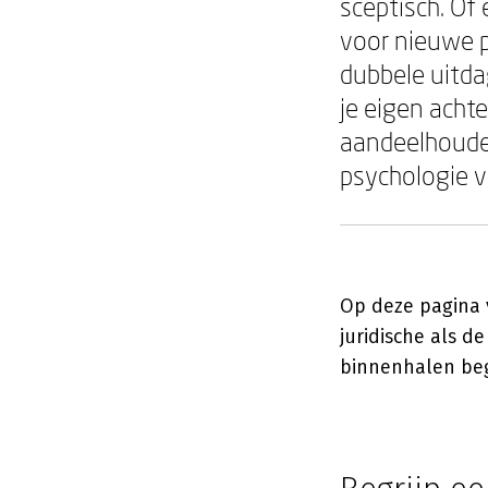
sceptisch. Of 
voor nieuwe p
dubbele uitdag
je eigen acht
aandeelhoude
psychologie 
Op deze pagina v
juridische als d
binnenhalen beg