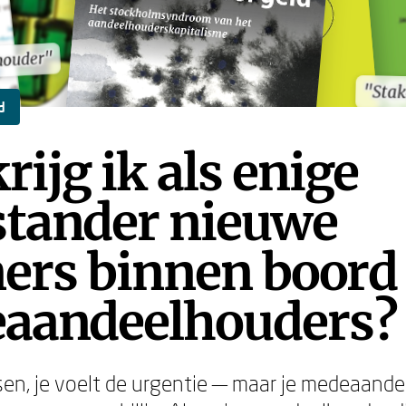
houder"
houder"
"Sta
"Sta
d
rijg ik als enige
stander nieuwe
ers binnen boord 
aandeelhouders?
nsen, je voelt de urgentie — maar je medeaande