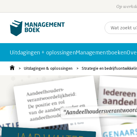
Op werkda
Uitdagingen + oplossingen
Managementboeken
Ove
Uitdagingen & oplossingen
Strategie en bedrijfsontwikkeli
"Aandeelhoudersverantwoord
"Aandeelhoudersverantwoord