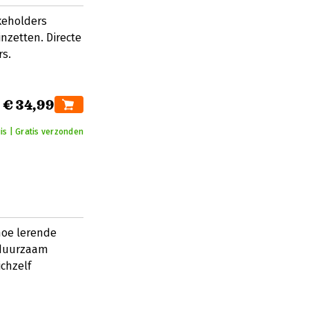
akeholders
inzetten. Directe
s.
€ 34,99
is | Gratis verzonden
hoe lerende
 duurzaam
chzelf