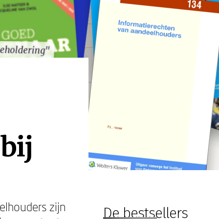
keholdering"
keholdering"
bij
elhouders zijn
De bestsellers