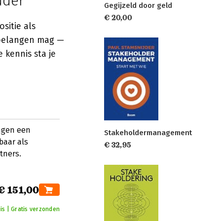
uder
Gegijzeld door geld
€ 20,00
sitie als
 belangen mag —
 kennis sta je
angen een
Stakeholdermanagement
aar als
€ 32,95
tners.
€ 151,00
is | Gratis verzonden