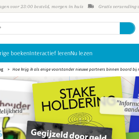
gen voor 23:00 besteld, morgen in huis
Gratis verzending
rige boeken
Interactief leren
Nu lezen
ng
Hoe krijg ik als enige voorstander nieuwe partners binnen boord b
"Informa
"Informa
aand
aand
elijkheid"
elijkheid"