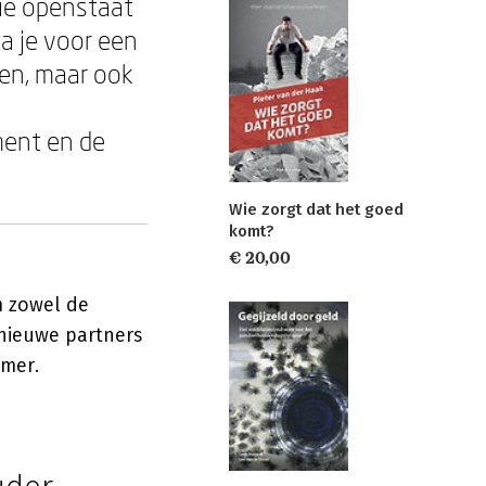
die openstaat
a je voor een
den, maar ook
ent en de
Wie zorgt dat het goed
komt?
€ 20,00
m zowel de
 nieuwe partners
amer.