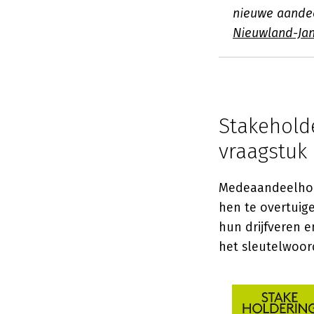
nieuwe aande
Nieuwland-Ja
Stakeholde
vraagstuk
Medeaandeelhoud
hen te overtuig
hun drijfveren 
het sleutelwoor