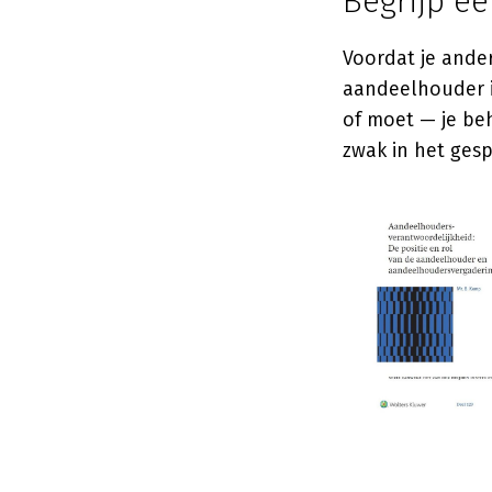
Begrijp ee
Voordat je ander
aandeelhouder i
of moet — je be
zwak in het ge