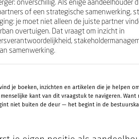
erger: onverschillig. Als enige aandeelhouder 
artners of een strategische samenwerking, st
ing: je moet niet alleen de juiste partner vin
erban overtuigen. Dat vraagt om inzicht in
rsverantwoordelijkheid, stakeholdermanagem
van samenwerking.
ind je boeken, inzichten en artikelen die je helpen o
e menselijke kant van dit vraagstuk te navigeren. Want
int niet buiten de deur — het begint in de bestuursk