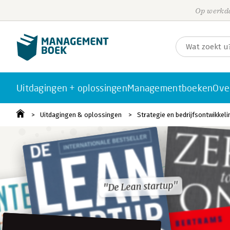
Op werkda
Uitdagingen + oplossingen
Managementboeken
Ove
Uitdagingen & oplossingen
Strategie en bedrijfsontwikkeli
"De Lean startup"
"De Lean startup"