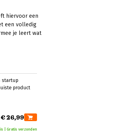
eft hiervoor een
et een volledig
mee je leert wat
 startup
juiste product
€ 26,99
uis | Gratis verzonden