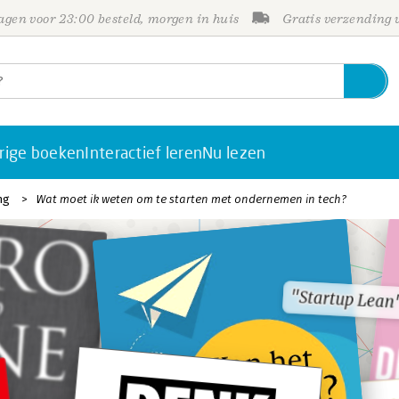
gen voor 23:00 besteld, morgen in huis
Gratis verzending
rige boeken
Interactief leren
Nu lezen
ng
Wat moet ik weten om te starten met ondernemen in tech?
"Startup Lean
"Startup Lean