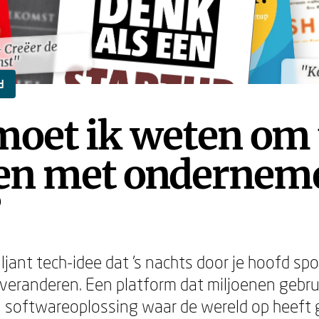
- Creëer de
- Creëer de
mst"
mst"
"Ka
"Ka
d
moet ik weten om 
ten met ondernem
?
iljant tech-idee dat 's nachts door je hoofd sp
t veranderen. Een platform dat miljoenen gebru
 softwareoplossing waar de wereld op heeft