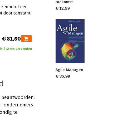
toekomst
 kennen. Leer
€ 12,99
t door constant
€ 31,50
is | Gratis verzonden
Agile Managen
€ 35,99
id
ag beantwoorden:
ech-ondernemers
ondig te