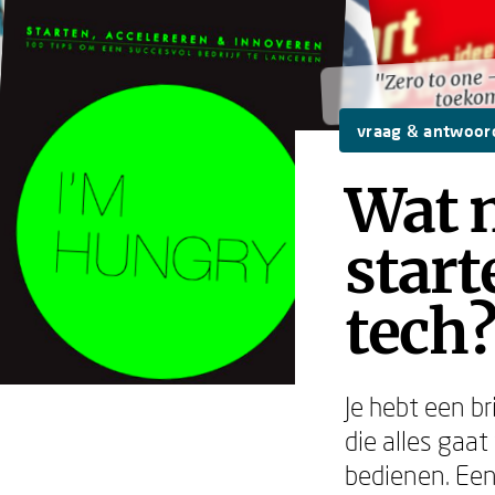
"Zero to one 
"Zero to one 
toeko
toeko
vraag & antwoor
Wat 
star
tech
Je hebt een br
die alles gaa
bedienen. Een