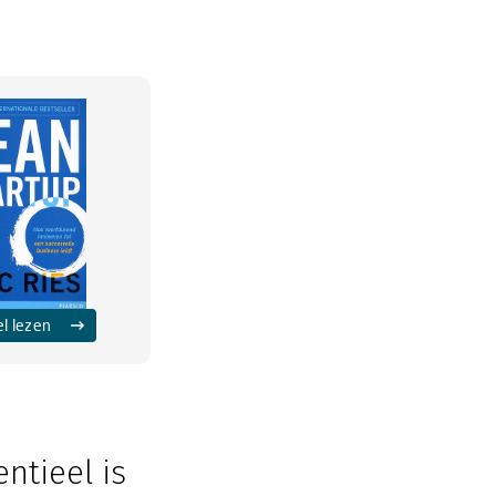
el lezen
ntieel is