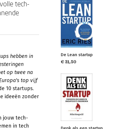
volle tech-
innende
De Lean startup
tups hebben in
€ 31,50
esteringen
het op twee na
uropa's top vijf
de 10 startups.
te ideeën zonder
m jouw tech-
emen in tech
Denk als een startup