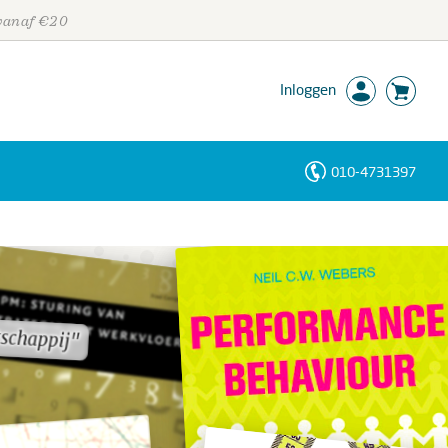
 vanaf €20
Inloggen
010-4731397
Personen
Trefwoorden
schappij"
schappij"