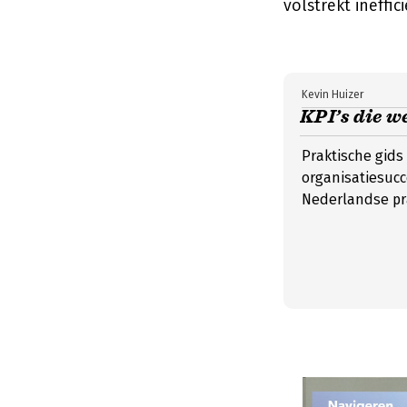
volstrekt ineffic
Kevin Huizer
KPI’s die w
Praktische gids
organisatiesucc
Nederlandse pra