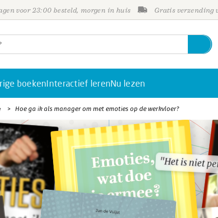
gen voor 23:00 besteld, morgen in huis
Gratis verzending
rige boeken
Interactief leren
Nu lezen
e
Hoe ga ik als manager om met emoties op de werkvloer?
"Het is niet p
"Het is niet p