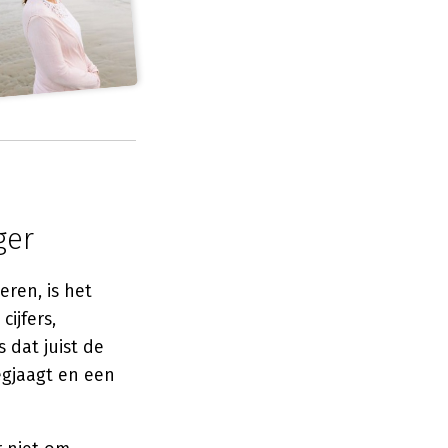
ger
ren, is het
cijfers,
 dat juist de
egjaagt en een