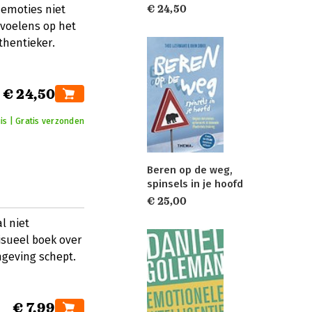
 emoties niet
€ 24,50
evoelens op het
thentieker.
€ 24,50
is | Gratis verzonden
Beren op de weg,
spinsels in je hoofd
€ 25,00
l niet
isueel boek over
geving schept.
€ 7,99