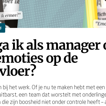
 ik ermee?"
 ik ermee?"
"Emot
"Emot
d
ga ik als manager
emoties op de
vloer?
 bij het werk. Of je nu te maken hebt met ee
 uitbarst, een team dat worstelt met onderlin
 die zijn boosheid niet onder controle heeft –