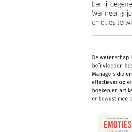
ben jij degen
Wanneer grijp 
emoties terwij
De wetenschap i
beïnvloeden besl
Managers die emo
effectiever op e
boeken en artik
er bewust mee o