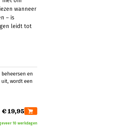
er niet om
kiezen wanneer
n – is
en leidt tot
s beheersen en
uit, wordt een
€ 19,95
ngeveer 10 werkdagen