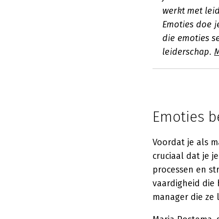
werkt met lei
Emoties doe j
die emoties s
leiderschap.
M
Emoties b
Voordat je als 
cruciaal dat je j
processen en str
vaardigheid die
manager die ze l