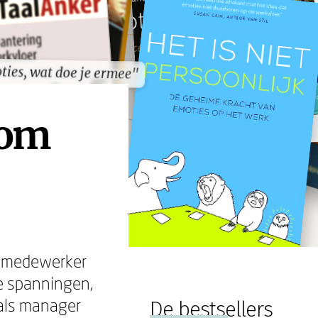
ies, wat doe je ermee"
ies, wat doe je ermee"
 om
n medewerker
ge spanningen,
 als manager
De bestsellers