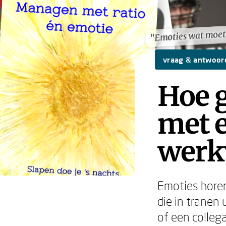
"Emoties wat moet
"Emoties wat moet
vraag & antwoor
Hoe 
met 
werk
Emoties horen
die in tranen
of een collega