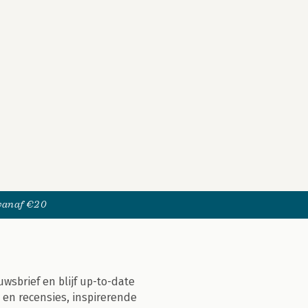
 vanaf €20
uwsbrief en blijf up-to-date
 en recensies, inspirerende