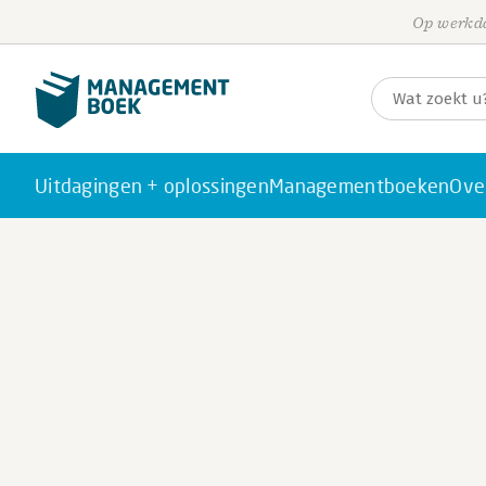
Op werkda
Uitdagingen + oplossingen
Managementboeken
Ove