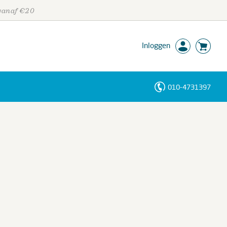
 vanaf €20
Inloggen
010-4731397
Personen
Trefwoorden