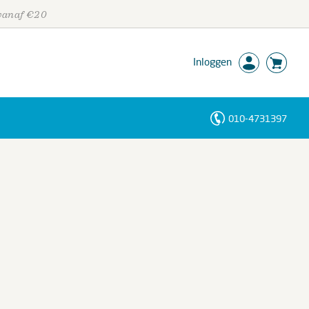
 vanaf €20
Inloggen
010-4731397
Personen
Trefwoorden