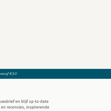
 vanaf €20
uwsbrief en blijf up-to-date
 en recensies, inspirerende