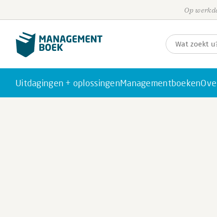
Op werkda
Uitdagingen + oplossingen
Managementboeken
Ove