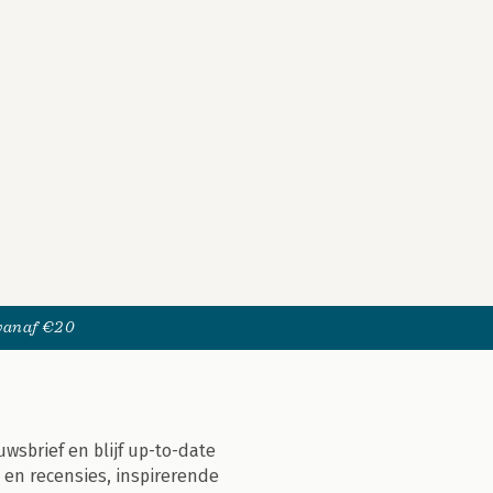
 vanaf €20
uwsbrief en blijf up-to-date
 en recensies, inspirerende