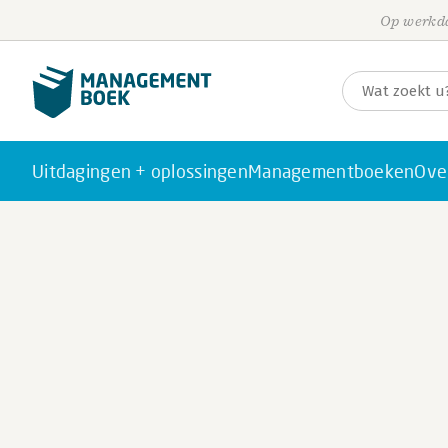
Op werkda
Uitdagingen + oplossingen
Managementboeken
Ove