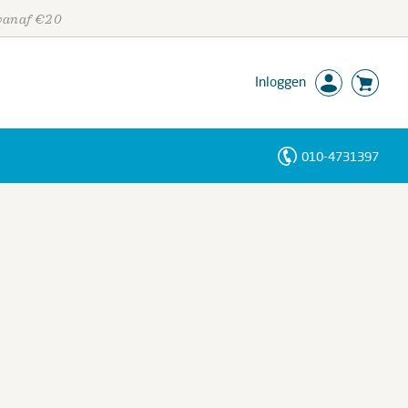
 vanaf €20
Inloggen
010-4731397
Personen
Trefwoorden