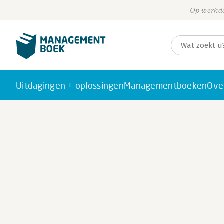
Op werkda
Uitdagingen + oplossingen
Managementboeken
Ove