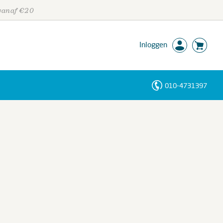
 vanaf €20
Inloggen
010-4731397
Personen
Trefwoorden