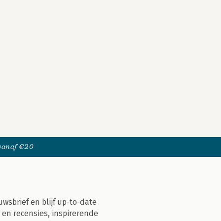
 vanaf €20
uwsbrief en blijf up-to-date
 en recensies, inspirerende